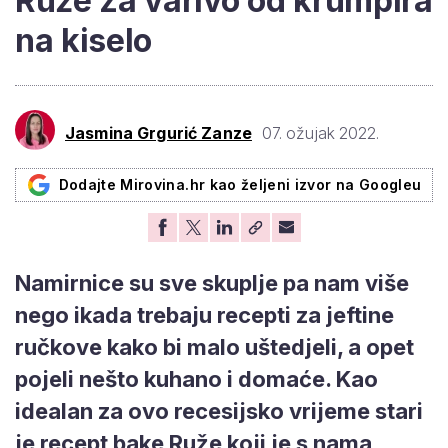
Ruže za varivo od krumpira
na kiselo
Jasmina Grgurić Zanze
07. ožujak 2022.
Dodajte Mirovina.hr kao željeni izvor na Googleu
Namirnice su sve skuplje pa nam više
nego ikada trebaju recepti za jeftine
ručkove kako bi malo uštedjeli, a opet
pojeli nešto kuhano i domaće. Kao
idealan za ovo recesijsko vrijeme stari
je recept bake Ruže koji je s nama