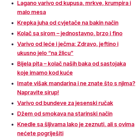
Lagano varivo od kupusa, mrkve, krumpira i
malo mesa
Krepka juha od cvjetače na bakin način
Kolač sa sirom – jednostavno, brzo i fino
Varivo od leće i ječma: Zdravo, jeftino i
ukusno jelo “na žlicu”
Bijela pita – kolač naših baka od sastojaka
koje imamo kod kuće
Imate višak mandarina i ne znate što s njima?
Napravite sirup!
Varivo od bundeve za jesenski ručak
Džem od smokava na starinski način
Knedle sa šljivama lako je zeznuti, ali s ovima
nećete pogriješiti