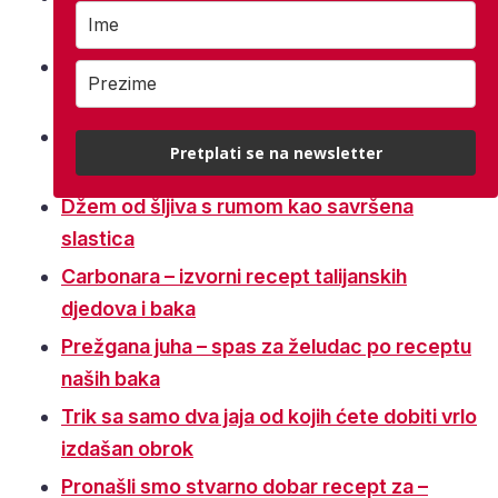
prhkom tijestu
Najjeftiniju namirnicu u zalasku ljeta
pripremite na ovih pet načina
Oslić s krumpirom na bakin način ukusniji je i
Pretplati se na newsletter
jeftiniji od bakalara
Džem od šljiva s rumom kao savršena
slastica
Carbonara – izvorni recept talijanskih
djedova i baka
Prežgana juha – spas za želudac po receptu
naših baka
Trik sa samo dva jaja od kojih ćete dobiti vrlo
izdašan obrok
Pronašli smo stvarno dobar recept za –