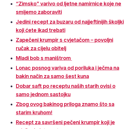
“Zimsko” varivo od ljetne namirnice koje ne
smijemo zaboraviti
Jedini recept za buzaru od najjeftinijih školjki
koji ćete ikad trebati
Zapečeni krumpir s cvjetačom – povoljni
ručak za cijelu obitelj
Mladi bob s maništrom
Lonac posnog variva od poriluka i ječma na
bakin način za samo šest kuna
Dobar saft po receptu naših starih ovisi o
samo jednom sastojku
Zbog ovog bakinog priloga znamo što sa
starim kruhom!
Recept za savršeni pečeni krumpir koji je