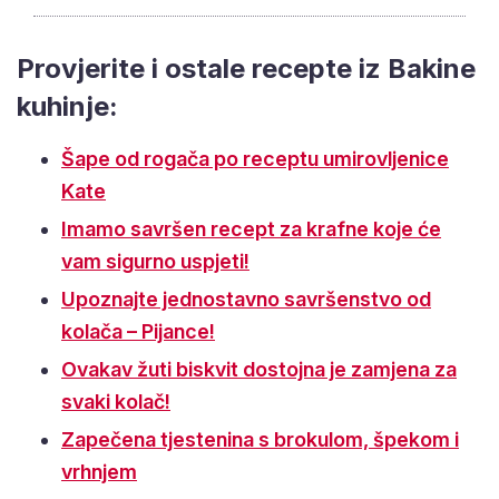
Provjerite i ostale recepte iz Bakine
kuhinje:
Šape od rogača po receptu umirovljenice
Kate
Imamo savršen recept za krafne koje će
vam sigurno uspjeti!
Upoznajte jednostavno savršenstvo od
kolača – Pijance!
Ovakav žuti biskvit dostojna je zamjena za
svaki kolač!
Zapečena tjestenina s brokulom, špekom i
vrhnjem