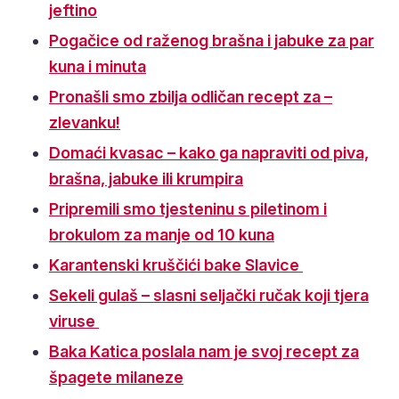
jeftino
Pogačice od raženog brašna i jabuke za par
kuna i minuta
Pronašli smo zbilja odličan recept za –
zlevanku!
Domaći kvasac – kako ga napraviti od piva,
brašna, jabuke ili krumpira
Pripremili smo tjesteninu s piletinom i
brokulom za manje od 10 kuna
Karantenski kruščići bake Slavice
Sekeli gulaš – slasni seljački ručak koji tjera
viruse
Baka Katica poslala nam je svoj recept za
špagete milaneze