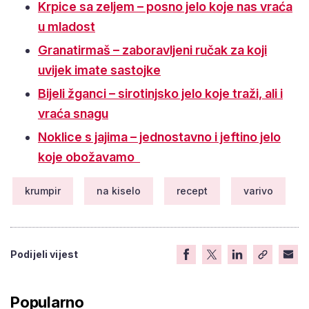
Krpice sa zeljem – posno jelo koje nas vraća
u mladost
Granatirmaš – zaboravljeni ručak za koji
uvijek imate sastojke
Bijeli žganci – sirotinjsko jelo koje traži, ali i
vraća snagu
Noklice s jajima – jednostavno i jeftino jelo
koje obožavamo
krumpir
na kiselo
recept
varivo
Podijeli vijest
Popularno