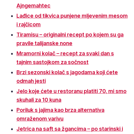
Ajngemahtec
Lađice od tikvica punjene mljevenim mesom
i rajčicom
Tiramisu – originalni recept po kojem su ga
pravile talijanske none
Mramorni kolač – recept za svaki dan s
tajnim sastojkom za sočnost
Brzi sezonski kolač s jagodama koji ćete
odmah jesti
Jelo koje ćete u restoranu platiti 70, mi smo
skuhali za 10 kuna
Poriluk s jajima kao brza alternativa
omraženom varivu
Jetrica na saft sa žgancima – po starinski i