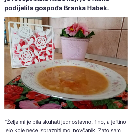
podijelila gospođa Branka Habek.
“Želja mi je bila skuhati jednostavno, fino, a jeftino
jelo koje neće isprazniti moj novčanik. Zato sam