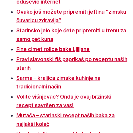
oduševio internet
Ovako još možete pripremiti jeftinu “zimsku
čuvaricu zdravlja”
Starinsko jelo koje ćete pripremiti u trenu za
samo pet kuna
Fine cimet rolice bake Ljiljane
Pravi slavonski fiš paprikaš po receptu naših
starih
Sarma – kraljica zimske kuhinje na
tradicionalni način
Volite višnjevac? Onda je ovaj brzinski
recept savršen za vas!
Mutača – starinski recept naših baka za
najlakši kolač