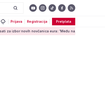
Prijava
Registracija
Pretplata
r novih novčanica eura: 'Među najopipljivijim su izrazima Euro