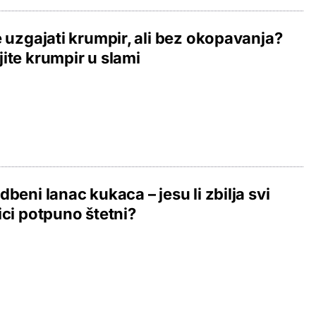
e uzgajati krumpir, ali bez okopavanja?
ite krumpir u slami
dbeni lanac kukaca – jesu li zbilja svi
ici potpuno štetni?