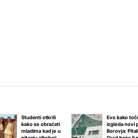
Studenti otkrili
Evo kako toč
kako se obraćati
izgleda novi 
mladima kad je u
Borovja: Pita
pitanju alkohol:
Grad hoće li 