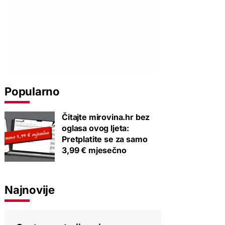
Popularno
Čitajte mirovina.hr bez
oglasa ovog ljeta:
Pretplatite se za samo
3,99 € mjesečno
Najnovije