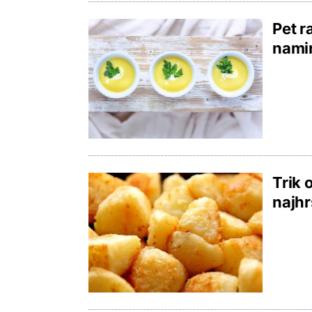
Pet r
namir
Trik 
najhr