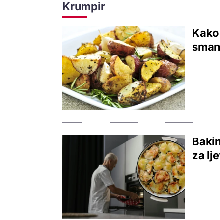
Krumpir
Kako 
smanj
Bakin
za lj