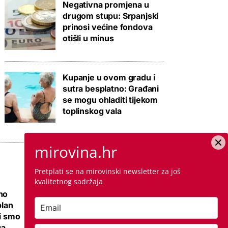
Negativna promjena u
drugom stupu: Srpanjski
prinosi većine fondova
otišli u minus
Kupanje u ovom gradu i
sutra besplatno: Građani
se mogu ohladiti tijekom
toplinskog vala
mirovina.hr
Pretplati se na mirovinski newsletter za još
kvalitetnog sadržaja
no
Ovo je cijena
plan
kvadrata krečenja,
li smo
znamo i jeste li
ga
napravili dobro ako