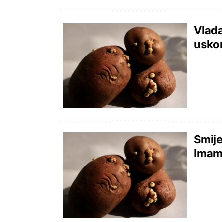
Vlada
uskor
Smije 
Imam