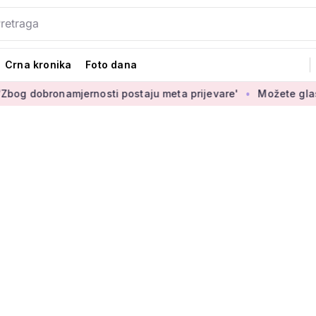
Crna kronika
Foto dana
onamjernosti postaju meta prijevare'
Možete glasati za izbo