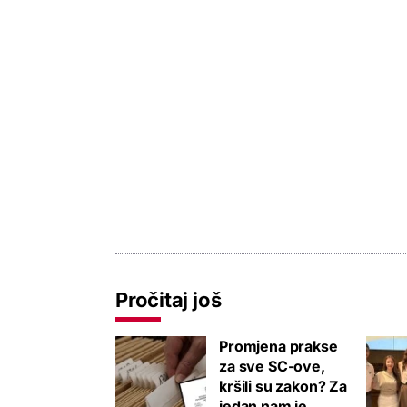
Pročitaj još
Promjena prakse
za sve SC-ove,
kršili su zakon? Za
jedan nam je