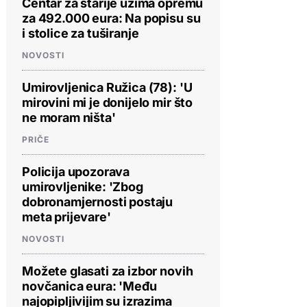
Centar za starije uzima opremu
za 492.000 eura: Na popisu su
i stolice za tuširanje
NOVOSTI
Umirovljenica Ružica (78): 'U
mirovini mi je donijelo mir što
ne moram ništa'
PRIČE
Policija upozorava
umirovljenike: 'Zbog
dobronamjernosti postaju
meta prijevare'
NOVOSTI
Možete glasati za izbor novih
novčanica eura: 'Među
najopipljivijim su izrazima