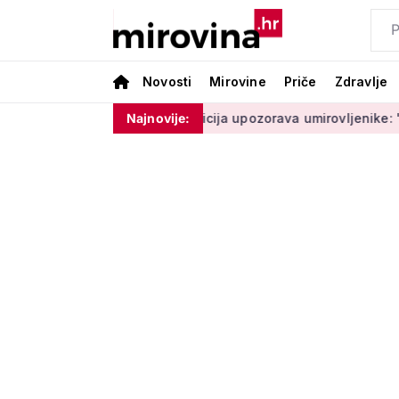
Novosti
Mirovine
Priče
Zdravlje
ne moram ništa'
Policija upozorava umirovljenike: 'Zbog dobr
Najnovije: