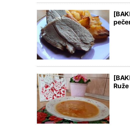
[BAKI
pečen
[BAKI
Ruže 