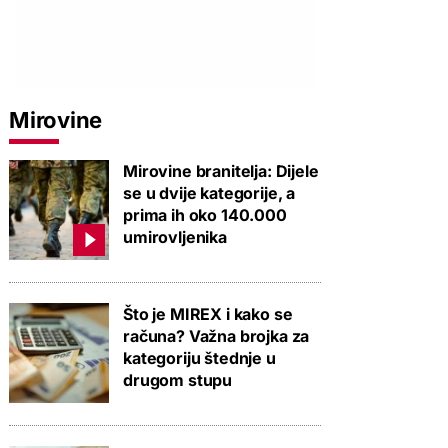
Mirovine
Mirovine branitelja: Dijele
se u dvije kategorije, a
prima ih oko 140.000
umirovljenika
Što je MIREX i kako se
računa? Važna brojka za
kategoriju štednje u
drugom stupu