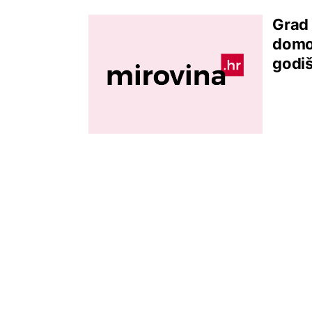
Grad 
domov
godi