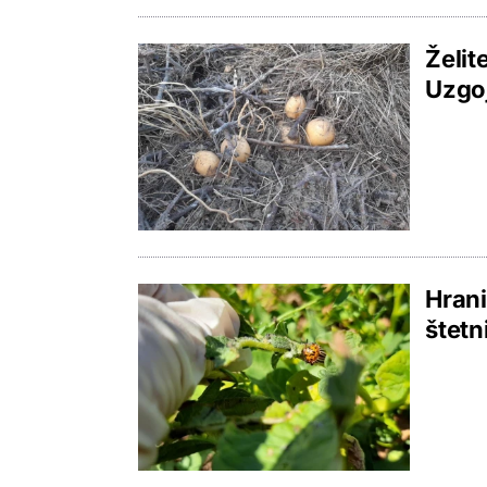
Želit
Uzgoj
Hrani
štetn