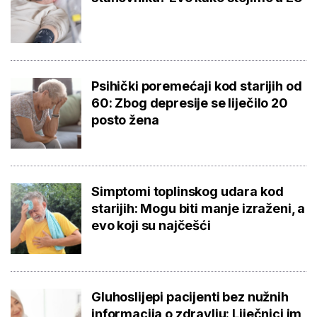
Psihički poremećaji kod starijih od
60: Zbog depresije se liječilo 20
posto žena
Simptomi toplinskog udara kod
starijih: Mogu biti manje izraženi, a
evo koji su najčešći
Gluhoslijepi pacijenti bez nužnih
informacija o zdravlju: Liječnici im