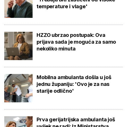
temperature i vlage'
HZZO ubrzao postupak: Ova
prijava sada je moguća za samo
nekoliko minuta
Mobilna ambulanta došla u još
jednu županiju: 'Ovo je za nas
starije odlično'
Prva gerijatrijska ambulanta još
uvijek ne radi: Iz Ministarstva