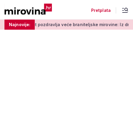
Pretplata
n sindikat pozdravlja veće braniteljske mirovine: Iz drugog sind
Najnovije: