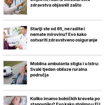
zdravstva objasnili zašto
Stariji ste od 65, ne radite i
nemate mirovinu? Evo kako
ostvariti zdravstveno osiguranje
Mobilna ambulanta stigla i u Istru:
Svaki tjedan obilaze ruralna
područja
Koliko imamo bolničkih kreveta po
stanovniku? Evo kako stojimo u EU