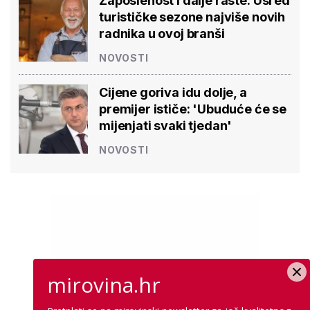
Zaposlenost i dalje raste: Usred
turističke sezone najviše novih
radnika u ovoj branši
NOVOSTI
Cijene goriva idu dolje, a
premijer ističe: 'Ubuduće će se
mijenjati svaki tjedan'
NOVOSTI
mirovina.hr