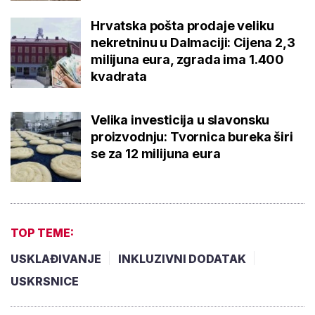
Hrvatska pošta prodaje veliku
nekretninu u Dalmaciji: Cijena 2,3
milijuna eura, zgrada ima 1.400
kvadrata
Velika investicija u slavonsku
proizvodnju: Tvornica bureka širi
se za 12 milijuna eura
TOP TEME:
USKLAĐIVANJE
INKLUZIVNI DODATAK
USKRSNICE