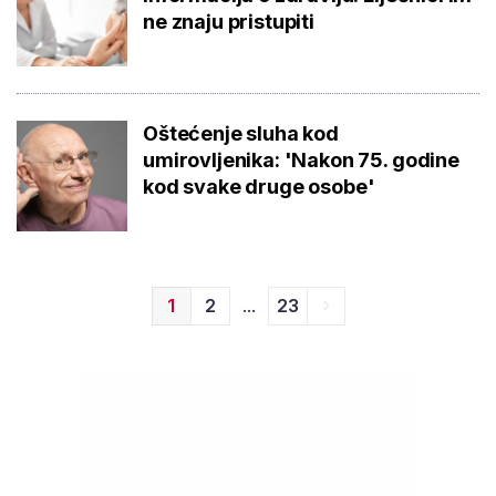
ne znaju pristupiti
Oštećenje sluha kod
umirovljenika: 'Nakon 75. godine
kod svake druge osobe'
...
1
2
23