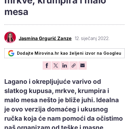
mrkve, krumpira i malo
mesa
Jasmina Grgurić Zanze
12. siječanj 2022.
Dodajte Mirovina.hr kao željeni izvor na Googleu
Lagano i okrepljujuće varivo od
slatkog kupusa, mrkve, krumpira i
malo mesa nešto je bliže juhi. Idealna
je ovo verzija domaćeg i ukusnog
ručka koja će nam pomoći da očistimo
naš organizam od teške i masne