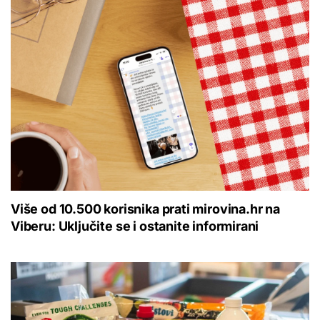
Više od 10.500 korisnika prati mirovina.hr na
Viberu: Uključite se i ostanite informirani