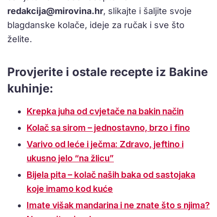
redakcija@mirovina.hr
, slikajte i šaljite svoje
blagdanske kolače, ideje za ručak i sve što
želite.
Provjerite i ostale recepte iz Bakine
kuhinje:
Krepka juha od cvjetače na bakin način
Kolač sa sirom – jednostavno, brzo i fino
Varivo od leće i ječma: Zdravo, jeftino i
ukusno jelo “na žlicu”
Bijela pita – kolač naših baka od sastojaka
koje imamo kod kuće
Imate višak mandarina i ne znate što s njima?