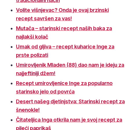
tradicionalni način
Volite višnjevac? Onda je ovaj brzinski
recept savršen za vas!
Mutača – starinski recept naših baka za
najlakši kolač
Umak od gljiva – recept kuharice Inge za
prste polizati
Umirovljenik Mladen (88) dao nam je ideju za
najjeftiniji džem!
Recept umirovljenice Inge za popularno
starinsko jelo od povrća
Desert našeg djetinjstva: Starinski recept za
šnenokle!
Čitateljica Inga otkrila nam je svoj recept za
pileći paprikaš