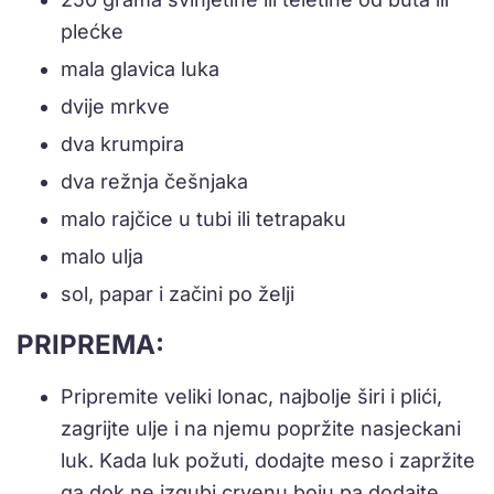
plećke
mala glavica luka
dvije mrkve
dva krumpira
dva režnja češnjaka
malo rajčice u tubi ili tetrapaku
malo ulja
sol, papar i začini po želji
PRIPREMA:
Pripremite veliki lonac, najbolje širi i plići,
zagrijte ulje i na njemu popržite nasjeckani
luk. Kada luk požuti, dodajte meso i zapržite
ga dok ne izgubi crvenu boju pa dodajte