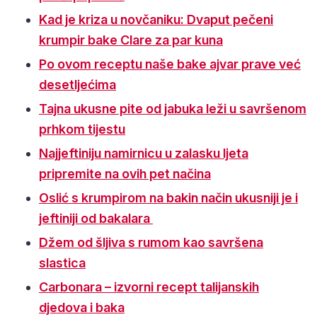
Kad je kriza u novčaniku: Dvaput pečeni
krumpir bake Clare za par kuna
Po ovom receptu naše bake ajvar prave već
desetljećima
T
ajna ukusne pite od jabuka leži u savršenom
prhkom tijestu
Najjeftiniju namirnicu u zalasku ljeta
pripremite na ovih pet načina
Oslić s krumpirom na bakin način ukusniji je i
jeftiniji od bakalara
Džem od šljiva s rumom kao savršena
slastica
Carbonara – izvorni recept talijanskih
djedova i baka