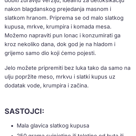
dobiti zdraviju verziju, idealnu za detoksikaciju
nakon blagdanskog prejedanja masnom i
slatkom hranom. Priprema se od malo slatkog
kupusa, mrkve, krumpira i komada mesa.
Možemo napraviti pun lonac i konzumirati ga
kroz nekoliko dana, dok god je na hladom i
grijemo samo dio koji ćemo pojesti.
Jelo možete pripremiti bez luka tako da samo na
ulju popržite meso, mrkvu i slatki kupus uz
dodatak vode, krumpira i začina.
SASTOJCI:
Mala glavica slatkog kupusa
250 grama svinjetine ili teletine od buta ili