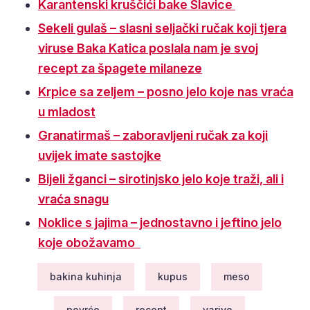
Karantenski kruščići bake Slavice
Sekeli gulaš – slasni seljački ručak koji tjera
viruse
Baka Katica poslala nam je svoj
recept za špagete milaneze
Krpice sa zeljem – posno jelo koje nas vraća
u mladost
Granatirmaš – zaboravljeni ručak za koji
uvijek imate sastojke
Bijeli žganci – sirotinjsko jelo koje traži, ali i
vraća snagu
Noklice s jajima – jednostavno i jeftino jelo
koje obožavamo
bakina kuhinja
kupus
meso
povrće
recept
varivo