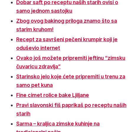
Dobar saft po receptu naših starih ovisi o
samo jednom sastojku
Zbog ovog bakinog priloga znamo što sa
starim kruhom!
Recept za savršeni pečeni krumpir koji je
oduševio internet
Ovako još možete pripremiti jeftinu “zimsku
čuvaricu zdravlja”
Starinsko jelo koje ćete pripremiti u trenu za
samo pet kuna
Fine cimet rolice bake Ljiljane
Pravi slavonski fiš paprikaš po receptu naših
starih
Sarma – kraljica zimske kuhinje na