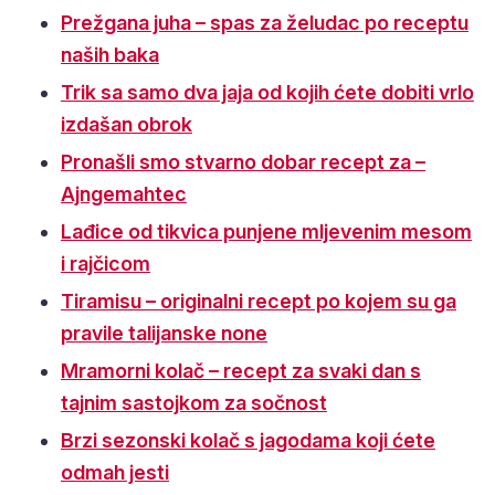
Prežgana juha – spas za želudac po receptu
naših baka
Trik sa samo dva jaja od kojih ćete dobiti vrlo
izdašan obrok
Pronašli smo stvarno dobar recept za –
Ajngemahtec
Lađice od tikvica punjene mljevenim mesom
i rajčicom
Tiramisu – originalni recept po kojem su ga
pravile talijanske none
Mramorni kolač – recept za svaki dan s
tajnim sastojkom za sočnost
Brzi sezonski kolač s jagodama koji ćete
odmah jesti