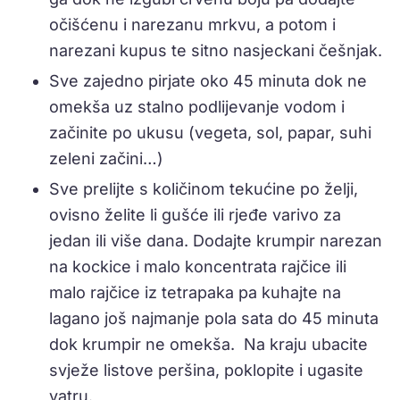
očišćenu i narezanu mrkvu, a potom i
narezani kupus te sitno nasjeckani češnjak.
Sve zajedno pirjate oko 45 minuta dok ne
omekša uz stalno podlijevanje vodom i
začinite po ukusu (vegeta, sol, papar, suhi
zeleni začini…)
Sve prelijte s količinom tekućine po želji,
ovisno želite li gušće ili rjeđe varivo za
jedan ili više dana. Dodajte krumpir narezan
na kockice i malo koncentrata rajčice ili
malo rajčice iz tetrapaka pa kuhajte na
lagano još najmanje pola sata do 45 minuta
dok krumpir ne omekša. Na kraju ubacite
svježe listove peršina, poklopite i ugasite
vatru.