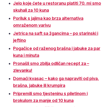
Jelo koje ćete u restoranu platiti 70, mi smo
skuhali za 10 kuna
Poriluk s jajima kao brza alternativa
omraženom varivu
Jetrica na saft sa žgancima – po starinski i
jeftino
Pogačice od raženog brašna i jabuke za par
kuna i minuta
Pronašli smo zbilja odličan recept za –
zlevanku!
Domaći kvasac – kako ga napraviti od piva,
brašna, jabuke ili krumpira
Pripremili smo tjesteninu s piletinom i
brokulom za manje od 10 kuna