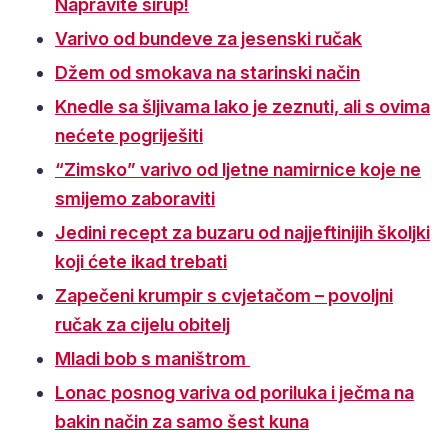
Napravite sirup!
Varivo od bundeve za jesenski ručak
Džem od smokava na starinski način
Knedle sa šljivama lako je zeznuti, ali s ovima
nećete pogriješiti
“Zimsko” varivo od ljetne namirnice koje ne
smijemo zaboraviti
Jedini recept za buzaru od najjeftinijih školjki
koji ćete ikad trebati
Zapečeni krumpir s cvjetačom – povoljni
ručak za cijelu obitelj
Mladi bob s maništrom
Lonac posnog variva od poriluka i ječma na
bakin način za samo šest kuna