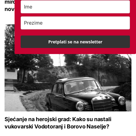
mirovina.hr zapošljava: Tražimo novinara ili
novinarku koji će se pridružiti našem timu
Pretplati se na newsletter
Sjećanje na herojski grad: Kako su nastali
vukovarski Vodotoranj i Borovo Naselje?