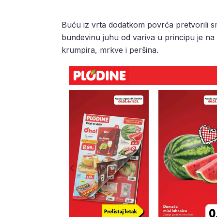
Buću iz vrta dodatkom povrća pretvorili s
bundevinu juhu od variva u principu je na
krumpira, mrkve i peršina.