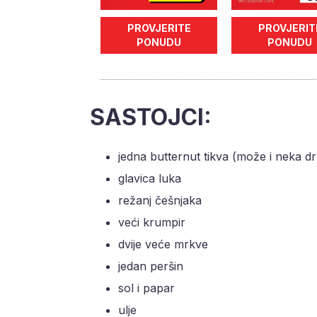
PROVJERITE
PROVJERIT
PONUDU
PONUDU
SASTOJCI:
jedna butternut tikva (može i neka d
glavica luka
režanj češnjaka
veći krumpir
dvije veće mrkve
jedan peršin
sol i papar
ulje