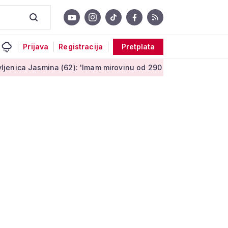
Prijava
Registracija
Pretplata
a (62): 'Imam mirovinu od 290 eura, a dobijem i socijalnu pom