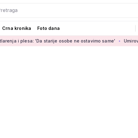
Crna kronika
Foto dana
a: 'Da starije osobe ne ostavimo same'
Umirovljenica Jasmin