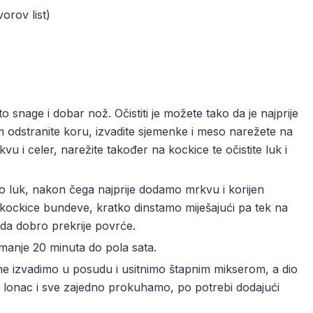
vorov list)
o snage i dobar nož. Očistiti je možete tako da je najprije
m odstranite koru, izvadite sjemenke i meso narežete na
kvu i celer, narežite također na kockice te očistite luk i
o luk, nakon čega najprije dodamo mrkvu i korijen
kockice bundeve, kratko dinstamo miješajući pa tek na
da dobro prekrije povrće.
manje 20 minuta do pola sata.
e izvadimo u posudu i usitnimo štapnim mikserom, a dio
lonac i sve zajedno prokuhamo, po potrebi dodajući