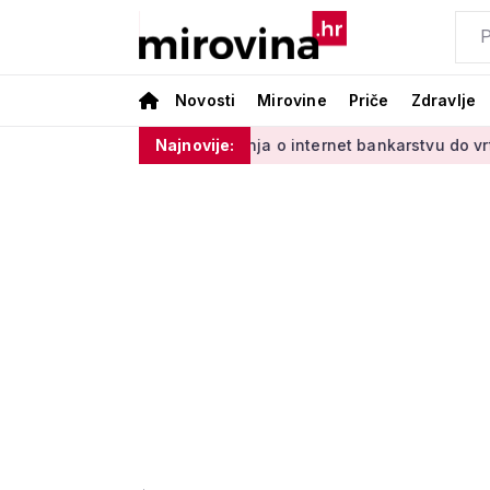
Novosti
Mirovine
Priče
Zdravlje
dinim'
Od učenja o internet bankarstvu do vrtlarenja i ples
Najnovije: