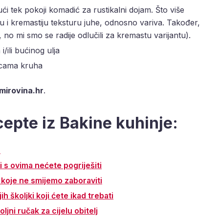
ući tek pokoji komadić za rustikalni dojam. Što više
u i kremastiju teksturu juhe, odnosno variva. Također,
no mi smo se radije odlučili za kremastu varijantu).
/ili bućinog ulja
icama kruha
mirovina.hr
.
ecepte iz Bakine kuhinje:
n
li s ovima nećete pogriješiti
 koje ne smijemo zaboraviti
ih školjki koji ćete ikad trebati
jni ručak za cijelu obitelj