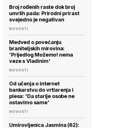
Broj rođenih raste dok broj
umrlih pada: Prirodni prirast
svejedno je negativan
NOVOSTI
Medved o povećanju
braniteljskih mirovina:
'Prijedlog Možemo! nema
veze s Vladinim'
NOVOSTI
Od učenja o internet
bankarstvu do vrtlarenja i
plesa: 'Da starije osobe ne
ostavimo same'
NOVOSTI
Umirovljenica Jasmina (62):