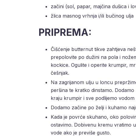
začini (sol, papar, majčina dušica i lo
žlica masnog vrhnja i/ili bučinog ulja
PRIPREMA:
Čišćenje butternut tikve zahtjeva nešt
prepolovite po dužini na pola i nože
kockice. Ogulite i operite krumpir, mr
češnjak.
Na zagrijanom ulju u loncu prepržim
peršina te kratko dinstamo. Dodamo 
kraju krumpir i sve podlijemo vodom 
Dodamo začine po želji i kuhamo naj
Kada je povrće skuhano, oko polovin
ostavimo. Dobivenu kremu vratimo u 
vode ako je previše gusto.