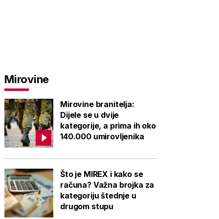
Mirovine
Mirovine branitelja:
Dijele se u dvije
kategorije, a prima ih oko
140.000 umirovljenika
Što je MIREX i kako se
računa? Važna brojka za
kategoriju štednje u
drugom stupu