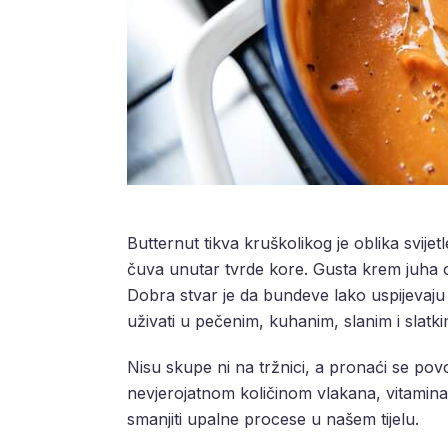
Butternut tikva kruškolikog je oblika svij
čuva unutar tvrde kore. Gusta krem juha od
Dobra stvar je da bundeve lako uspijevaj
uživati u pečenim, kuhanim, slanim i slatkim
Nisu skupe ni na tržnici, a pronaći se povo
nevjerojatnom količinom vlakana, vitamina 
smanjiti upalne procese u našem tijelu.