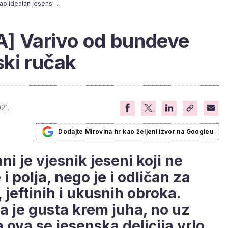
[BAKINA KUHINJA] Varivo od bundeve kao idealan jesenski ručak
] Varivo od bundeve
ski ručak
21.
Dodajte Mirovina.hr kao željeni izvor na Googleu
 je vjesnik jeseni koji ne
 polja, nego je i odličan za
jeftinih i ukusnih obroka.
a je gusta krem juha, no uz
ova se jesenska delicija vrlo