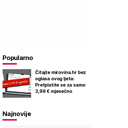
Popularno
Čitajte mirovina.hr bez
oglasa ovog ljeta:
Pretplatite se za samo
3,99 € mjesečno
Najnovije