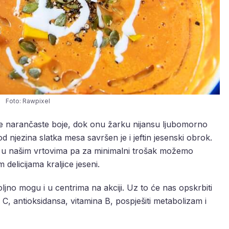
Foto: Rawpixel
etle narančaste boje, dok onu žarku nijansu ljubomorno
 njezina slatka mesa savršen je i jeftin jesenski obrok.
u u našim vrtovima pa za minimalni trošak možemo
 delicijama kraljice jeseni.
ljno mogu i u centrima na akciji. Uz to će nas opskrbiti
C, antioksidansa, vitamina B, pospješiti metabolizam i