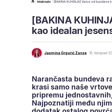
Istaknuto
[BAKINA KUHINJA
kao idealan jesen
Jasmina Grgurić Zanze
15. listopad 20
Narančasta bundeva rani
krasi samo naše vrtove i
pripremu jednostavnih, 
Najpoznatiji među njim
dodatak ostalog povrća 