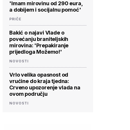
'Imam mirovinu od 290 eura,
a dobijem i socijalnu pomoć'
PRIČE
Bakić o najavi Vlade o
povećanju braniteljskih
mirovina: 'Prepakiranje
prijedloga Možemo!'
NOVOSTI
Vrlo velika opasnost od
vrućine do kraja tjedna:
Crveno upozorenje vlada na
ovom području
NOVOSTI