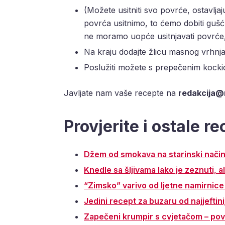
(Možete usitniti svo povrće, ostavljaj
povrća usitnimo, to ćemo dobiti gušć
ne moramo uopće usitnjavati povrće, 
Na kraju dodajte žlicu masnog vrhnja i
Poslužiti možete s prepečenim kock
Javljate nam vaše recepte na
redakcija@
Provjerite i ostale r
Džem od smokava na starinski nači
Knedle sa šljivama lako je zeznuti, a
“Zimsko” varivo od ljetne namirnice
Jedini recept za buzaru od najjeftinij
Zapečeni krumpir s cvjetačom – povol