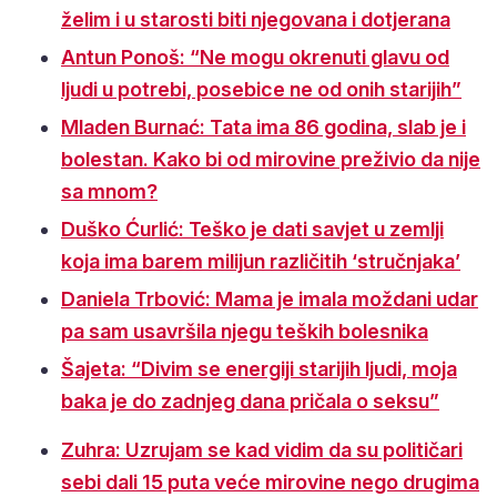
želim i u starosti biti njegovana i dotjerana
Antun Ponoš: “Ne mogu okrenuti glavu od
ljudi u potrebi, posebice ne od onih starijih”
Mladen Burnać: Tata ima 86 godina, slab je i
bolestan. Kako bi od mirovine preživio da nije
sa mnom?
Duško Ćurlić: Teško je dati savjet u zemlji
koja ima barem milijun različitih ‘stručnjaka’
Daniela Trbović: Mama je imala moždani udar
pa sam usavršila njegu teških bolesnika
Šajeta: “Divim se energiji starijih ljudi, moja
baka je do zadnjeg dana pričala o seksu”
Zuhra: Uzrujam se kad vidim da su političari
sebi dali 15 puta veće mirovine nego drugima