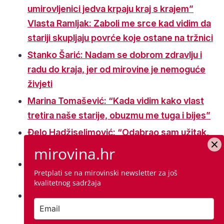
umirovljenici jedva krpaju kraj s krajem”
Vlasta Ramljak: Zaboli me srce kad vidim da
stariji skupljaju povrće koje ostane na tržnici
Stanko Šarić: Nadam se dobrom zdravlju i
radu do kraja, jer od mirovine je nemoguće
živjeti
Marina Tomašević: “Kada vidim kako vlast
tretira naše starije, obuzmu me tuga i bijes”
Đelo Hadžiselimović: “Odabrao sam užitak,
mir, poljoprivredu i svoje maslinovo ulje”
mirovina.hr
Hus: Visina mirovina odraz je sposobnosti
Pretplati se na mirovinski newsletter za još
političara, znaju dati sebi, ali ne i ljudima
kvalitetnog sadržaja
Dalibor Petko: Volim slušati kako su živjeli
Brega, Čola, Kalember… ali im ne zavidim