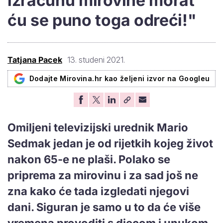
izračunu mirovine morat
ću se puno toga odreći!"
Tatjana Pacek
13. studeni 2021.
Dodajte Mirovina.hr kao željeni izvor na Googleu
Omiljeni televizijski urednik Mario
Sedmak jedan je od rijetkih kojeg život
nakon 65-e ne plaši. Polako se
priprema za mirovinu i za sad još ne
zna kako će tada izgledati njegovi
dani. Siguran je samo u to da će više
vremena provoditi s djecom i unukom.