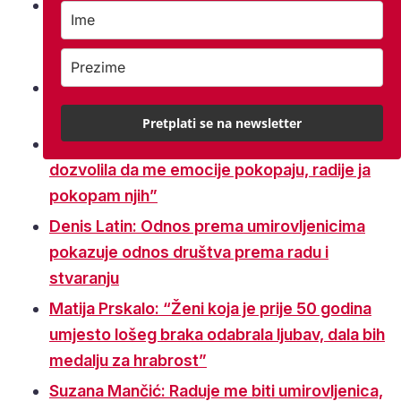
Zoran Vakula: “Mirovinu priželjkujem već sad
i nadam se uživanju u njoj bez dodatnog
rada”
Piko Stančić: “Ljudi su radom zaslužili barem
tri puta veće mirovine”
Pretplati se na newsletter
Zdenka Kovačiček: “Nisam si nikada
dozvolila da me emocije pokopaju, radije ja
pokopam njih”
Denis Latin: Odnos prema umirovljenicima
pokazuje odnos društva prema radu i
stvaranju
Matija Prskalo: “Ženi koja je prije 50 godina
umjesto lošeg braka odabrala ljubav, dala bih
medalju za hrabrost”
Suzana Mančić: Raduje me biti umirovljenica,