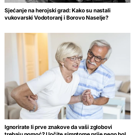
Sjećanje na herojski grad: Kako su nastali
vukovarski Vodotoranj i Borovo Naselje?
Ignorirate li prve znakove da vaši zglobovi
trebaju pomoć? Uočite simptome prije nego bol