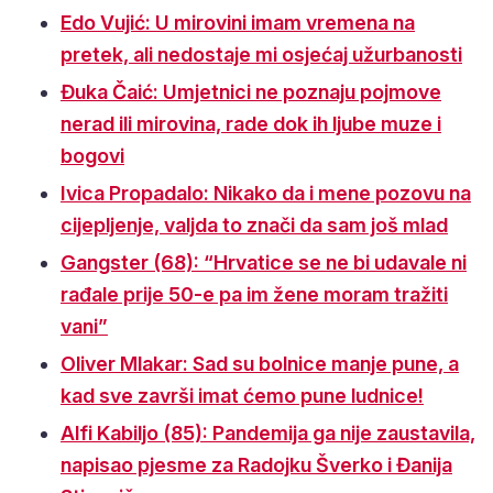
Edo Vujić: U mirovini imam vremena na
pretek, ali nedostaje mi osjećaj užurbanosti
Đuka Čaić: Umjetnici ne poznaju pojmove
nerad ili mirovina, rade dok ih ljube muze i
bogovi
Ivica Propadalo: Nikako da i mene pozovu na
cijepljenje, valjda to znači da sam još mlad
Gangster (68): “Hrvatice se ne bi udavale ni
rađale prije 50-e pa im žene moram tražiti
vani”
Oliver Mlakar: Sad su bolnice manje pune, a
kad sve završi imat ćemo pune ludnice!
Alfi Kabiljo (85): Pandemija ga nije zaustavila,
napisao pjesme za Radojku Šverko i Đanija