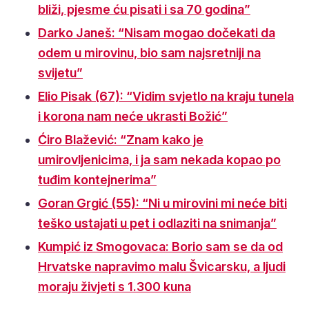
bliži, pjesme ću pisati i sa 70 godina”
Darko Janeš: “Nisam mogao dočekati da
odem u mirovinu, bio sam najsretniji na
svijetu”
Elio Pisak (67): “Vidim svjetlo na kraju tunela
i korona nam neće ukrasti Božić”
Ćiro Blažević: “Znam kako je
umirovljenicima, i ja sam nekada kopao po
tuđim kontejnerima”
Goran Grgić (55): “Ni u mirovini mi neće biti
teško ustajati u pet i odlaziti na snimanja”
Kumpić iz Smogovaca: Borio sam se da od
Hrvatske napravimo malu Švicarsku, a ljudi
moraju živjeti s 1.300 kuna