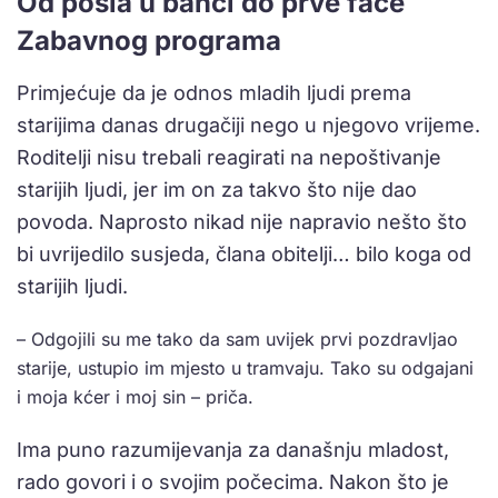
Od posla u banci do prve face
Zabavnog programa
Primjećuje da je odnos mladih ljudi prema
starijima danas drugačiji nego u njegovo vrijeme.
Roditelji nisu trebali reagirati na nepoštivanje
starijih ljudi, jer im on za takvo što nije dao
povoda. Naprosto nikad nije napravio nešto što
bi uvrijedilo susjeda, člana obitelji… bilo koga od
starijih ljudi.
– Odgojili su me tako da sam uvijek prvi pozdravljao
starije, ustupio im mjesto u tramvaju. Tako su odgajani
i moja kćer i moj sin – priča.
Ima puno razumijevanja za današnju mladost,
rado govori i o svojim počecima. Nakon što je