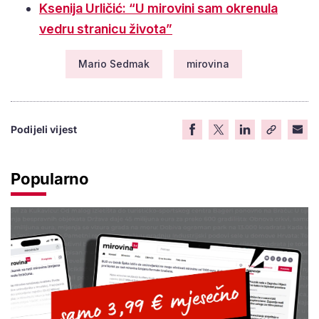
Ksenija Urličić: “U mirovini sam okrenula
vedru stranicu života”
Mario Sedmak
mirovina
Podijeli vijest
Popularno