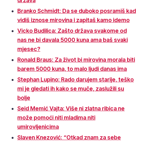
država
Branko Schmidt: Da se duboko posramiš kad
vidiš iznose mirovina i zapitaš kamo idemo
Vicko Budilica: Zašto država svakome od
nas ne bi davala 5000 kuna ama baš svaki
mjesec?
Ronald Braus: Za život bi mirovina morala biti
barem 5000 kuna, to malo ljudi danas ima
Stephan Lupino: Rado darujem starije, teško
mi je gledati ih kako se muče, zaslužili su
bolje
Seid Memić Vajta: Više ni zlatna ribica ne
može pomoći niti mladima niti
umirovljenicima
Slaven Knezović: “Otkad znam za sebe