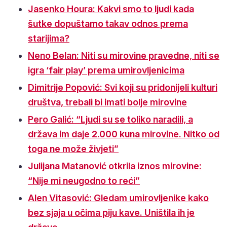
Jasenko Houra: Kakvi smo to ljudi kada
šutke dopuštamo takav odnos prema
starijima?
Neno Belan: Niti su mirovine pravedne, niti se
igra ‘fair play’ prema umirovljenicima
Dimitrije Popović: Svi koji su pridonijeli kulturi
društva, trebali bi imati bolje mirovine
Pero Galić: “Ljudi su se toliko naradili, a
država im daje 2.000 kuna mirovine. Nitko od
toga ne može živjeti”
Julijana Matanović otkrila iznos mirovine:
“Nije mi neugodno to reći”
Alen Vitasović: Gledam umirovljenike kako
bez sjaja u očima piju kave. Uništila ih je