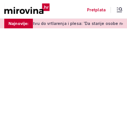
Pretplata
 do vrtlarenja i plesa: 'Da starije osobe ne ostavimo same'
Najnovije: