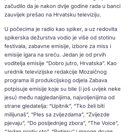
začudilo da je nakon dvije godine rada u banci
zauvijek prešao na Hrvatsku televiziju.
U počecima je radio kao spiker, a uz redovita
spikerska dežurstva vodio je više od stotinu
festivala, zabavne emisije, izbore za miss i
emisije igara na sreću. Jedan je od prvih
voditelja emisije “Dobro jutro, Hrvatska”. Kao
urednik televizijske redakcije Mozaičnog
programa ili produkcijskog odjela Zabava
potpisuje emisije koje su bile (i još uvijek neke
jesu) među najgledanijima, najvoljenijima od
strane gledatelja: “Upitnik”, “Tko želi biti
milijunaš”, “Ples sa zvijezdama”, “Zvijezde
pjevaju”, “Do posljednjeg zbora”, “The Voice”,
“Jedan protiv sto”, “Potjeru” i mnoge druge.