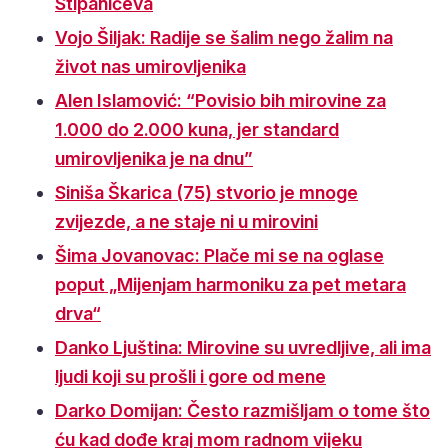
Stipaničeva
Vojo Šiljak: Radije se šalim nego žalim na
život nas umirovljenika
Alen Islamović: “Povisio bih mirovine za
1.000 do 2.000 kuna, jer standard
umirovljenika je na dnu”
Siniša Škarica (75) stvorio je mnoge
zvijezde, a ne staje ni u mirovini
Šima Jovanovac: Plače mi se na oglase
poput „Mijenjam harmoniku za pet metara
drva“
Danko Ljuština: Mirovine su uvredljive, ali ima
ljudi koji su prošli i gore od mene
Darko Domijan: Često razmišljam o tome što
ću kad dođe kraj mom radnom vijeku