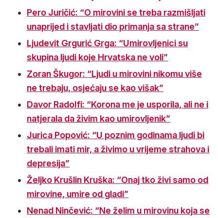
Pero Juričić: “O mirovini se treba razmišljati
unaprijed i stavljati dio primanja sa strane”
Ljudevit Grgurić Grga: “Umirovljenici su
skupina ljudi koje Hrvatska ne voli”
Zoran Škugor: “Ljudi u mirovini nikomu više
ne trebaju, osjećaju se kao višak”
Davor Radolfi: “Korona me je usporila, ali ne i
natjerala da živim kao umirovljenik”
Jurica Popović: “U poznim godinama ljudi bi
trebali imati mir, a živimo u vrijeme strahova i
depresija”
Željko Krušlin Kruška: “Onaj tko živi samo od
mirovine, umire od gladi”
Nenad Ninčević: “Ne želim u mirovinu koja se