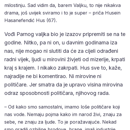
milostinju. Sad vidim da, barem Valjku, to nije nikakva
drama, još uvijek sviramo i to je super – priča Husein
Hasanefendić Hus (67).
Vođi Parnog valjka bio je izazov pripremiti se na te
godine. Nitko, pa ni on, u davnim godinama iza
nas, nije mogao ni slutiti da će za cijeli odrađeni
radni vijek, ljudi u mirovini živjeti od mizerije, krpati
kraj s krajem. I nikako zakrpati. Hus sve to, kaže,
najradije ne bi komentirao. Ni mirovine ni
političare. Jer smatra da je upravo visina mirovina
odraz sposobnosti političara, njihovog rada.
– Od kako smo samostalni, imamo loše političare koji
nas vode. Nemaju pojma kako im narod živi, znaju za
sebe, ne znaju za ljude. To je poražavajuće. Nekad
smo gradili ozbiljne brodove, brane, imali industrije