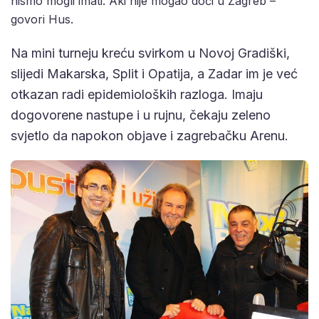
nismo mogli imati. Aki nije mogao doći u Zagreb –
govori Hus.
Na mini turneju kreću svirkom u Novoj Gradiški,
slijedi Makarska, Split i Opatija, a Zadar im je već
otkazan radi epidemioloških razloga. Imaju
dogovorene nastupe i u rujnu, čekaju zeleno
svjetlo da napokon objave i zagrebačku Arenu.