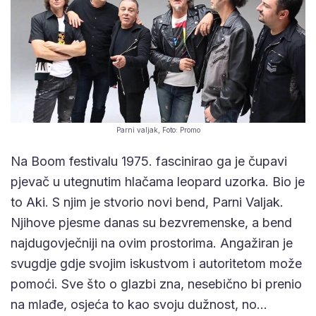
Parni valjak, Foto: Promo
Na Boom festivalu 1975. fascinirao ga je čupavi
pjevač u utegnutim hlačama leopard uzorka. Bio je
to Aki. S njim je stvorio novi bend, Parni Valjak.
Njihove pjesme danas su bezvremenske, a bend
najdugovječniji na ovim prostorima. Angažiran je
svugdje gdje svojim iskustvom i autoritetom može
pomoći. Sve što o glazbi zna, nesebično bi prenio
na mlađe, osjeća to kao svoju dužnost, no…