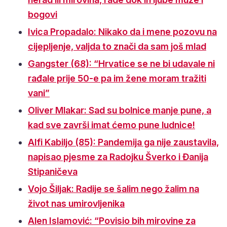
bogovi
Ivica Propadalo: Nikako da i mene pozovu na
cijepljenje, valjda to znači da sam još mlad
Gangster (68): “Hrvatice se ne bi udavale ni
rađale prije 50-e pa im žene moram tražiti
vani”
Oliver Mlakar: Sad su bolnice manje pune, a
kad sve završi imat ćemo pune ludnice!
Alfi Kabiljo (85): Pandemija ga nije zaustavila,
napisao pjesme za Radojku Šverko i Đanija
Stipaničeva
Vojo Šiljak: Radije se šalim nego žalim na
život nas umirovljenika
Alen Islamović: “Povisio bih mirovine za