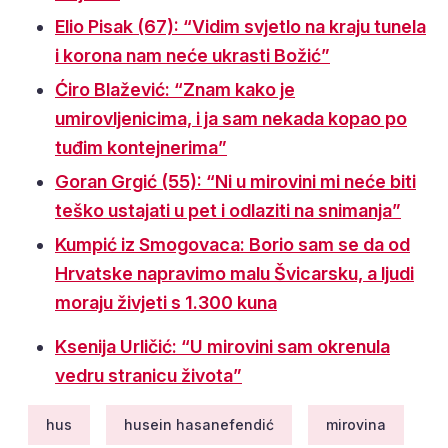
Elio Pisak (67): “Vidim svjetlo na kraju tunela
i korona nam neće ukrasti Božić”
Ćiro Blažević: “Znam kako je
umirovljenicima, i ja sam nekada kopao po
tuđim kontejnerima”
Goran Grgić (55): “Ni u mirovini mi neće biti
teško ustajati u pet i odlaziti na snimanja”
Kumpić iz Smogovaca: Borio sam se da od
Hrvatske napravimo malu Švicarsku, a ljudi
moraju živjeti s 1.300 kuna
Ksenija Urličić: “U mirovini sam okrenula
vedru stranicu života”
hus
husein hasanefendić
mirovina