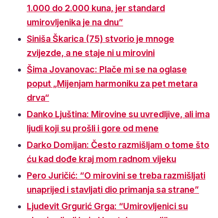
1.000 do 2.000 kuna, jer standard
umirovljenika je na dnu”
Siniša Škarica (75) stvorio je mnoge
zvijezde, a ne staje ni u mirovini
Šima Jovanovac: Plače mi se na oglase
poput „Mijenjam harmoniku za pet metara
drva“
Danko Ljuština: Mirovine su uvredljive, ali ima
ljudi koji su prošli i gore od mene
Darko Domijan: Često razmišljam o tome što
ću kad dođe kraj mom radnom vijeku
Pero Juričić: “O mirovini se treba razmišljati
unaprijed i stavljati dio primanja sa strane”
Ljudevit Grgurić Grga: “Umirovljenici su