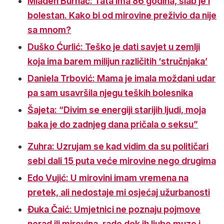
Mladen Burnać: Tata ima 86 godina, slab je i
bolestan. Kako bi od mirovine preživio da nije
sa mnom?
Duško Ćurlić: Teško je dati savjet u zemlji
koja ima barem milijun različitih ‘stručnjaka’
Daniela Trbović: Mama je imala moždani udar
pa sam usavršila njegu teških bolesnika
Šajeta: “Divim se energiji starijih ljudi, moja
baka je do zadnjeg dana pričala o seksu”
Zuhra: Uzrujam se kad vidim da su političari
sebi dali 15 puta veće mirovine nego drugima
Edo Vujić: U mirovini imam vremena na
pretek, ali nedostaje mi osjećaj užurbanosti
Đuka Čaić: Umjetnici ne poznaju pojmove
nerad ili mirovina, rade dok ih ljube muze i