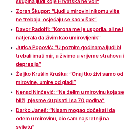
skupina ljudi koje Hrvatska ne voli”
Zoran Škugor: “Ljudi u mirovini nikomu više
ne trebaju, osjećaju se kao višak”
Davor Radolfi: “Korona me je usporila, ali ne i
natjerala da živim kao umirovljenik”
Jurica Popović: “U poznim godinama ljudi bi
trebali imati mir, a živimo u vrijeme strahova i
depresija”
Željko Krušlin Kruška: “Onaj tko živi samo od
mirovine, umire od gladi”
Nenad Ninčević: “Ne želim u mirovinu koja se
bliži, pjesme ću pisati i sa 70 godina”
Darko Janeš: “Nisam mogao dočekati da
odem u mirovinu, bio sam najsretniji na
svijetu”