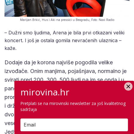
Marijan Brkić, Hus i Aki na pressici u Beogradu, Foto: Naxi Radio
– Dužni smo ljudima, Arena je bila prvi otkazani veliki
koncert. I još je ostala gomila nevraćenih ulaznica –
kaže.
Dodaje da je korona najviše pogodila velike
izvođače. Onim manjima, pojašnjava, normalno je
svirati pred 200, 300, 500 ljudi pa im se onda i u
pandemijskim uvjetima ništa nije dramatično
mirovina.hr
promijenilo. Valjku je bio problem napraviti koncert
Pretplati se na mirovinski newsletter za još kvalitetnog
i držati standard na koji su naviknuli publiku. I to u
sadržaja
dvorani četiri ili pet puta manjeg kapaciteta. Zato
veselje nadolazećih svirki ni ne pokušava sakriti.
Jedva čeka pružiti i sebi i njima dobar koncert. A