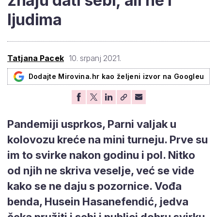
znaju dati sebi, ali ne i
ljudima
Tatjana Pacek
10. srpanj 2021.
Dodajte Mirovina.hr kao željeni izvor na Googleu
Pandemiji usprkos, Parni valjak u
kolovozu kreće na mini turneju. Prve su
im to svirke nakon godinu i pol. Nitko
od njih ne skriva veselje, već se vide
kako se ne daju s pozornice. Vođa
benda, Husein Hasanefendić, jedva
čeka pružiti i sebi i publici dobru svirku.