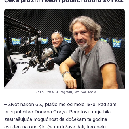
Hus i Aki 2019. u Beogradu, Foto: Naxi Radio
– Život nakon 65., plašio me od moje 19-e, kad sam
prvi put čitao Doriana Graya. Pogotovu mi je bila
zastrašujuća mogućnost da dočekam te godine
osuđen na ono što će mi država dati, kao neku