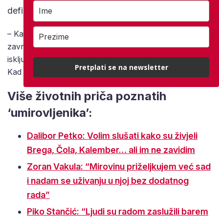
definicija dobrog nastupa po Husu je:
– Kad počneš svirati prvu pjesmu i odjednom koncert
završi. Kad nisi svjestan koliko dugo sviraš, pjevaš,
isključiš se uroniš u glazbu i odjednom bude gotovo.
Pretplati se na newsletter
Kad ti se čini da je sve prošlo u trenutku.
Više životnih priča poznatih
‘umirovljenika’:
Dalibor Petko: Volim slušati kako su živjeli
Brega, Čola, Kalember… ali im ne zavidim
Zoran Vakula: “Mirovinu priželjkujem već sad
i nadam se uživanju u njoj bez dodatnog
rada”
Piko Stančić: “Ljudi su radom zaslužili barem