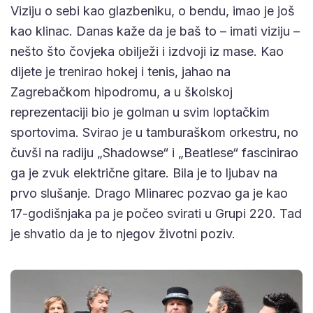
Viziju o sebi kao glazbeniku, o bendu, imao je još
kao klinac. Danas kaže da je baš to – imati viziju –
nešto što čovjeka obilježi i izdvoji iz mase. Kao
dijete je trenirao hokej i tenis, jahao na
Zagrebačkom hipodromu, a u školskoj
reprezentaciji bio je golman u svim loptačkim
sportovima. Svirao je u tamburaškom orkestru, no
čuvši na radiju „Shadowse“ i „Beatlese“ fascinirao
ga je zvuk električne gitare. Bila je to ljubav na
prvo slušanje. Drago Mlinarec pozvao ga je kao
17-godišnjaka pa je počeo svirati u Grupi 220. Tad
je shvatio da je to njegov životni poziv.