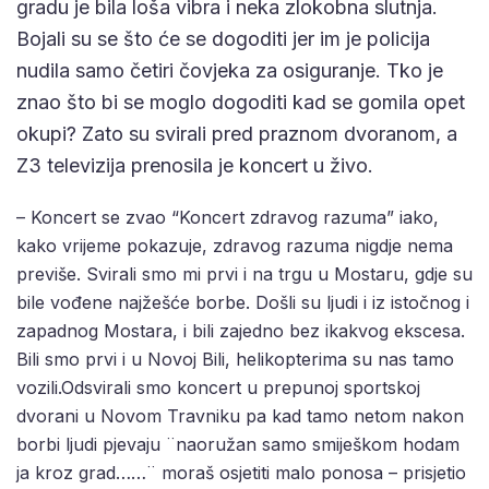
gradu je bila loša vibra i neka zlokobna slutnja.
Bojali su se što će se dogoditi jer im je policija
nudila samo četiri čovjeka za osiguranje. Tko je
znao što bi se moglo dogoditi kad se gomila opet
okupi? Zato su svirali pred praznom dvoranom, a
Z3 televizija prenosila je koncert u živo.
– Koncert se zvao “Koncert zdravog razuma” iako,
kako vrijeme pokazuje, zdravog razuma nigdje nema
previše. Svirali smo mi prvi i na trgu u Mostaru, gdje su
bile vođene najžešće borbe. Došli su ljudi i iz istočnog i
zapadnog Mostara, i bili zajedno bez ikakvog ekscesa.
Bili smo prvi i u Novoj Bili, helikopterima su nas tamo
vozili.Odsvirali smo koncert u prepunoj sportskoj
dvorani u Novom Travniku pa kad tamo netom nakon
borbi ljudi pjevaju ¨naoružan samo smiješkom hodam
ja kroz grad……¨ moraš osjetiti malo ponosa – prisjetio