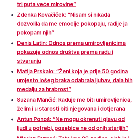
tri puta veće mirovine”
Zdenka Kovačiček: “Nisam si nikada
dozvolila da me emocije pokopaju, radije ja
pokopam njih”
Denis Latin: Odnos prema umirovljenicima
pokazuje odnos društva prema radu i
stvaranju
Matija Prskalo: “Ženi koja je prije 50 godina
umjesto lošeg braka odabrala ljubav, dala bih
medalju za hrabrost”
Suzana Mančić: Raduje me biti umirovljenica,
želim i u starosti biti njegovana i dotjerana
Antun Ponoš: “Ne mogu okrenuti glavu od
ljudi u potrebi, posebice ne od onih starijih”