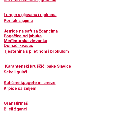
Lungić s gljivama i njokama
Poriluk s jajima
Jetrice na saft sa žgancima
Pogačice od jabuka
Međimurska zlevanka
Domaći kvasac
Tjestenina s piletinom i brokulom
Karantenski kruščići bake Slavice
Sekeli gulaš
Katičine špagete milaneze
Krpice sa zeljem
Granatirmaš
Bijeli žganci