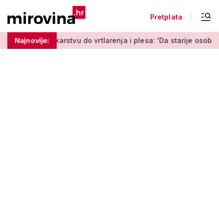
Pretplata
tvu do vrtlarenja i plesa: 'Da starije osobe ne ostavimo same'
Najnovije: