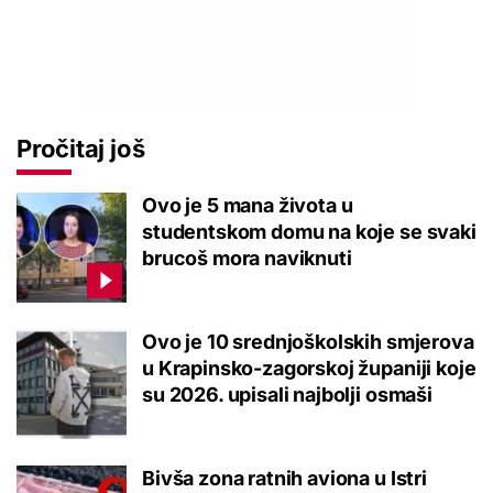
Pročitaj još
Ovo je 5 mana života u
studentskom domu na koje se svaki
brucoš mora naviknuti
Ovo je 10 srednjoškolskih smjerova
u Krapinsko-zagorskoj županiji koje
su 2026. upisali najbolji osmaši
Bivša zona ratnih aviona u Istri