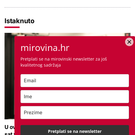
Istaknuto
mirovina.hr
Pretplati se na mirovinski newsletter za još
kvalitetnog sadržaja
U ovoj optici rade najdetaljniji pregled vida, traje
Pretplati se na newsletter
sat vremena: Bila sam na njemu, evo što me