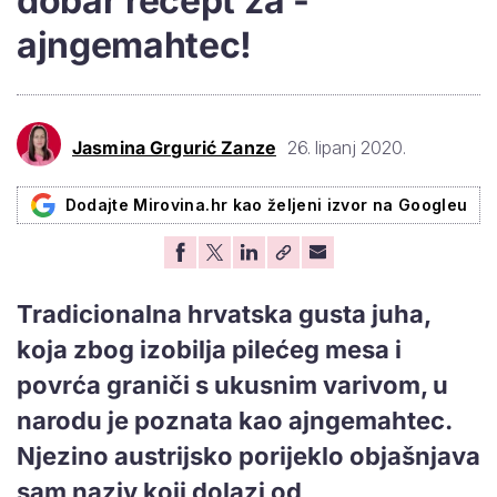
dobar recept za -
ajngemahtec!
Jasmina Grgurić Zanze
26. lipanj 2020.
Dodajte Mirovina.hr kao željeni izvor na Googleu
Tradicionalna hrvatska gusta juha,
koja zbog izobilja pilećeg mesa i
povrća graniči s ukusnim varivom, u
narodu je poznata kao ajngemahtec.
Njezino austrijsko porijeklo objašnjava
sam naziv koji dolazi od