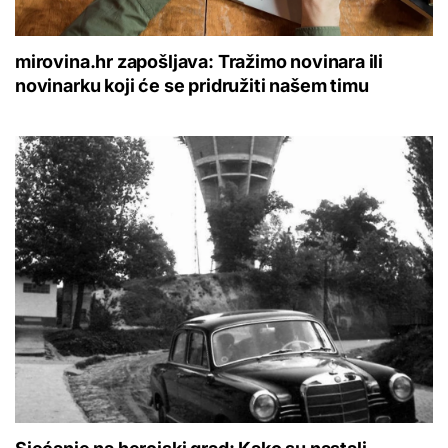
mirovina.hr zapošljava: Tražimo novinara ili
novinarku koji će se pridružiti našem timu