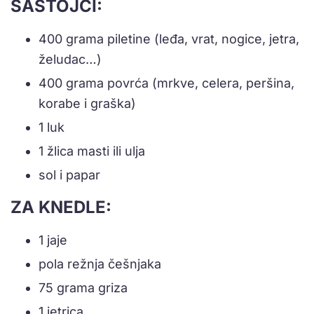
SASTOJCI:
400 grama piletine (leđa, vrat, nogice, jetra,
želudac…)
400 grama povrća (mrkve, celera, peršina,
korabe i graška)
1 luk
1 žlica masti ili ulja
sol i papar
ZA KNEDLE:
1 jaje
pola režnja češnjaka
75 grama griza
1 jetrica