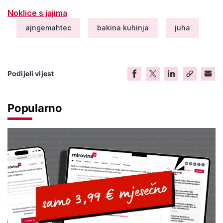
Noklice s jajima
ajngemahtec
bakina kuhinja
juha
Podijeli vijest
Popularno