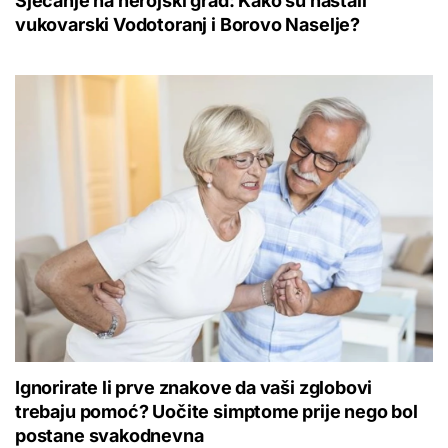
Sjećanje na herojski grad: Kako su nastali
vukovarski Vodotoranj i Borovo Naselje?
Ignorirate li prve znakove da vaši zglobovi
trebaju pomoć? Uočite simptome prije nego bol
postane svakodnevna