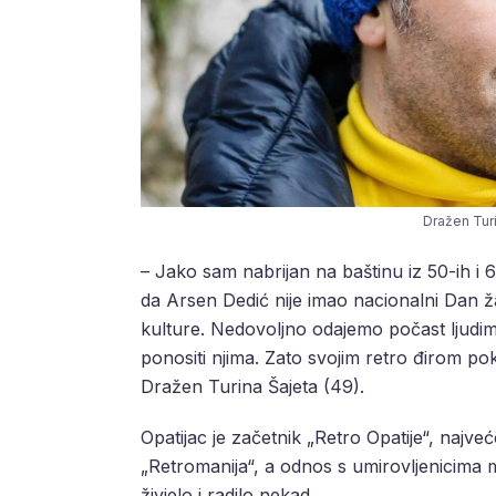
Dražen Turi
– Jako sam nabrijan na baštinu iz 50-ih i 6
da Arsen Dedić nije imao nacionalni Dan žal
kulture. Nedovoljno odajemo počast ljudima
ponositi njima. Zato svojim retro đirom p
Dražen Turina Šajeta (49).
Opatijac je začetnik „Retro Opatije“, najveće
„Retromanija“, a odnos s umirovljenicima mu
živjelo i radilo nekad.