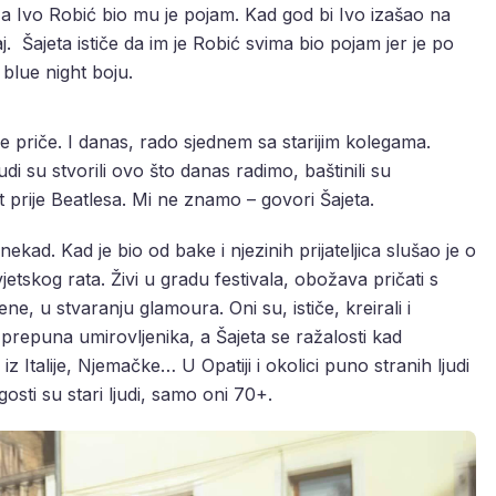
a Ivo Robić bio mu je pojam. Kad god bi Ivo izašao na
j. Šajeta ističe da im je Robić svima bio pojam jer je po
lue night boju.
 priče. I danas, rado sjednem sa starijim kolegama.
di su stvorili ovo što danas radimo, baštinili su
et prije Beatlesa. Mi ne znamo – govori Šajeta.
kad. Kad je bio od bake i njezinih prijateljica slušao je o
jetskog rata. Živi u gradu festivala, obožava pričati s
ene, u stvaranju glamoura. Oni su, ističe, kreirali i
 prepuna umirovljenika, a Šajeta se ražalosti kad
z Italije, Njemačke… U Opatiji i okolici puno stranih ljudi
osti su stari ljudi, samo oni 70+.