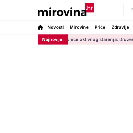
Novosti
Mirovine
Priče
Zdravlje
 i vlage'
Radionice aktivnog starenja: Druženje, tjelovježb
Najnovije: