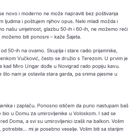
išta se novo i moderno ne može napraviti bez poštivanja
ijim ljudima i poštujem njihov opus. Neki mladi možda i
mo našu umjetnost, glazbu 50-ih i 60-ih, ne možemo reći
o možemo biti ponosni – kaže Šajeta.
 od 50-ih na ovamo. Skuplja i stare radio prijamnike,
denkom Vučković, često se družio s Terezom. U prvim je
a kad Miro Ungar dođe u Novigrad rado popiju kavu.
 što nam je ostavila stara garda, pa snima pjesme u
ljenika i zaplaču. Ponosno ističem da puno nastupam baš
je bio u Domu za umirovljenike u Voloskom. I sad se
red Doma, a svi su umirovljenici izašli na balkon. Volim
, potrebite… mi je posebno veselje. Volim biti sa starijim