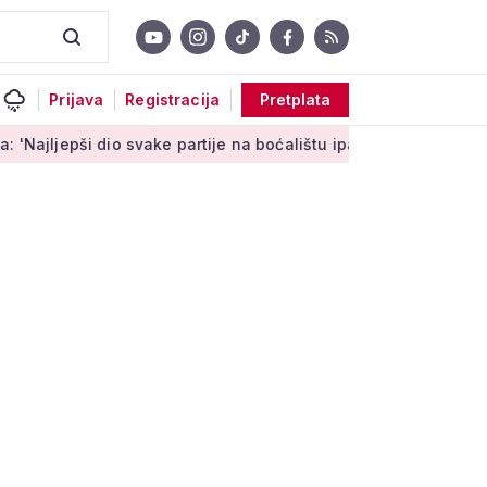
Prijava
Registracija
Pretplata
io svake partije na boćalištu ipak su zajednički trenuci'
Male