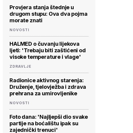
Provjera stanja štednje u
drugom stupu: Ova dva pojma
morate znati
NOVOSTI
HALMED o čuvanju lijekova
ljeti: 'Trebaju biti zaštićeni od
visoke temperature i vlage'
ZDRAVLJE
Radionice aktivnog starenja:
Druženje, tjelovježba i zdrava
prehrana za umirovljenike
NOVOSTI
Foto dana: 'Najljepši dio svake
partije na boćalištu ipak su
zajednički trenuci'