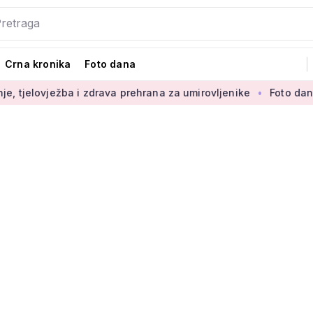
Crna kronika
Foto dana
a i zdrava prehrana za umirovljenike
Foto dana: 'Najljepši d