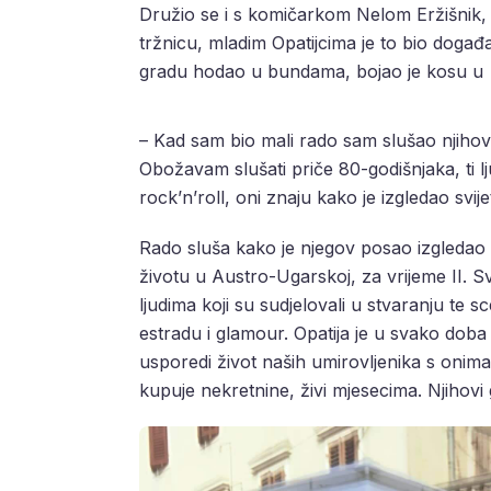
Družio se i s komičarkom Nelom Eržišnik, 
tržnicu, mladim Opatijcima je to bio događa
gradu hodao u bundama, bojao je kosu u b
– Kad sam bio mali rado sam slušao njihove
Obožavam slušati priče 80-godišnjaka, ti lju
rock’n’roll, oni znaju kako je izgledao svij
Rado sluša kako je njegov posao izgledao ne
životu u Austro-Ugarskoj, za vrijeme II. Sv
ljudima koji su sudjelovali u stvaranju te sc
estradu i glamour. Opatija je u svako doba
usporedi život naših umirovljenika s onima i
kupuje nekretnine, živi mjesecima. Njihovi g