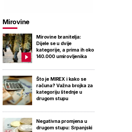
Mirovine
PROVJERITE
PROVJERITE
PROVJ
PONUDU
PONUDU
PON
Mirovine branitelja:
Dijele se u dvije
kategorije, a prima ih oko
140.000 umirovljenika
Što je MIREX i kako se
računa? Važna brojka za
kategoriju štednje u
drugom stupu
Negativna promjena u
drugom stupu: Srpanjski