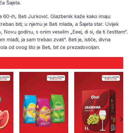
ča Šajeta.
da 60-ih, Beti Jurković. Glazbenik kaže kako imaju
bao biti; u njemu je Beti mlada, a Šajeta star. Uvijek
Novu godinu, s onim veselim „Eeej, di si, da ti čestitam“.
m mlađi, ja sam trebao zvati“. Beti je, ističe, divna
ola od ovog što je Beti, bit će prezadovoljan.