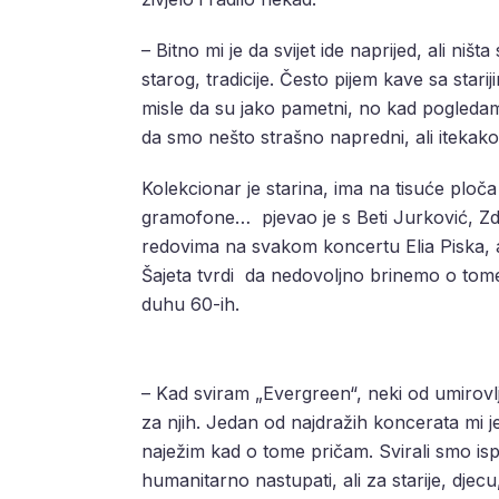
– Bitno mi je da svijet ide naprijed, ali n
starog, tradicije. Često pijem kave sa star
misle da su jako pametni, no kad pogleda
da smo nešto strašno napredni, ali itekak
Kolekcionar je starina, ima na tisuće ploča
gramofone… pjevao je s Beti Jurković, Z
redovima na svakom koncertu Elia Piska, 
Šajeta tvrdi da nedovoljno brinemo o tome
duhu 60-ih.
– Kad sviram „Evergreen“, neki od umirov
za njih. Jedan od najdražih koncerata mi 
naježim kad o tome pričam. Svirali smo isp
humanitarno nastupati, ali za starije, djecu