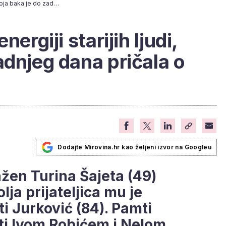
Šajeta: "Divim se energiji starijih ljudi, moja baka je do zadnjeg dana pričala o seksu"
ergiji starijih ljudi,
adnjeg dana pričala o
Dodajte Mirovina.hr kao željeni izvor na Googleu
ažen Turina Šajeta (49)
lja prijateljica mu je
i Jurković (84). Pamti
ti Ivom Robićem i Nelom