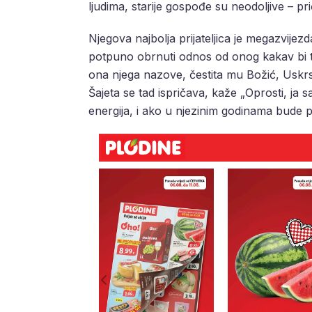
ljudima, starije gospođe su neodoljive – pri
Njegova najbolja prijateljica je megazvijez
potpuno obrnuti odnos od onog kakav bi tre
ona njega nazove, čestita mu Božić, Uskrs, 
Šajeta se tad ispričava, kaže „Oprosti, ja sa
energija, i ako u njezinim godinama bude p