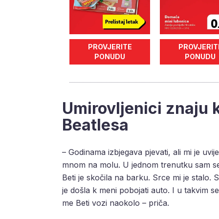
PROVJERITE
PROVJERIT
PONUDU
PONUDU
Umirovljenici znaju k
Beatlesa
– Godinama izbjegava pjevati, ali mi je uv
mnom na molu. U jednom trenutku sam se ok
Beti je skočila na barku. Srce mi je stalo
je došla k meni pobojati auto. I u takvim 
me Beti vozi naokolo – priča.