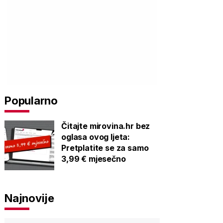
Popularno
Čitajte mirovina.hr bez
oglasa ovog ljeta:
Pretplatite se za samo
3,99 € mjesečno
Najnovije