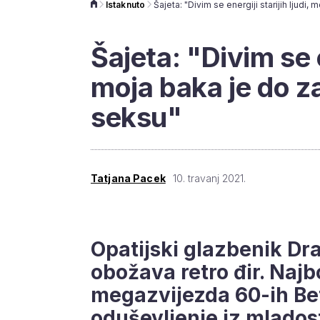
Istaknuto
Šajeta: "Divim se en
moja baka je do z
seksu"
Tatjana Pacek
10. travanj 2021.
Opatijski glazbenik Dr
obožava retro đir. Najbo
megazvijezda 60-ih Bet
oduševljenje iz mlados