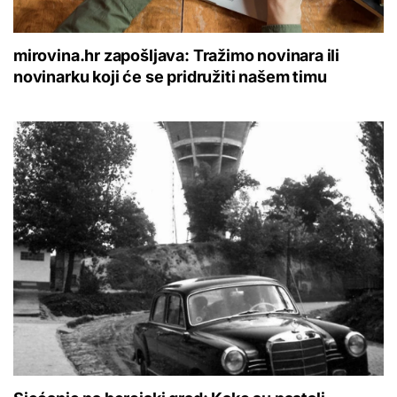
mirovina.hr zapošljava: Tražimo novinara ili
novinarku koji će se pridružiti našem timu