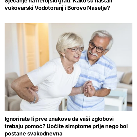
Sjećanje na herojski grad: Kako su nastali
vukovarski Vodotoranj i Borovo Naselje?
Ignorirate li prve znakove da vaši zglobovi
trebaju pomoć? Uočite simptome prije nego bol
postane svakodnevna