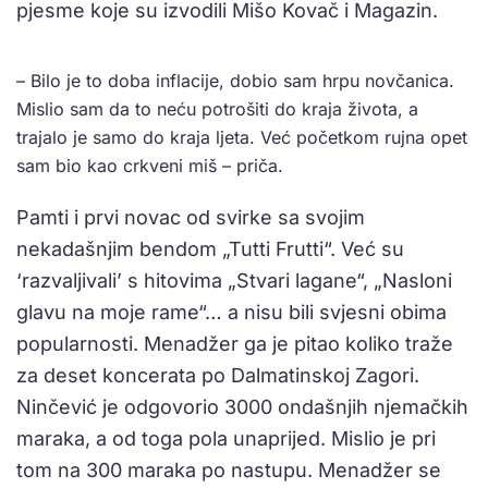
pjesme koje su izvodili Mišo Kovač i Magazin.
– Bilo je to doba inflacije, dobio sam hrpu novčanica.
Mislio sam da to neću potrošiti do kraja života, a
trajalo je samo do kraja ljeta. Već početkom rujna opet
sam bio kao crkveni miš – priča.
Pamti i prvi novac od svirke sa svojim
nekadašnjim bendom „Tutti Frutti“. Već su
‘razvaljivali’ s hitovima „Stvari lagane“, „Nasloni
glavu na moje rame“… a nisu bili svjesni obima
popularnosti. Menadžer ga je pitao koliko traže
za deset koncerata po Dalmatinskoj Zagori.
Ninčević je odgovorio 3000 ondašnjih njemačkih
maraka, a od toga pola unaprijed. Mislio je pri
tom na 300 maraka po nastupu. Menadžer se