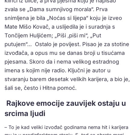
klinci iz ulice, a prva pjesma koju je napisao
zvala se „Dama sumnjivog morala“. Prva
snimljena je bila „Noćas si lijepa“ koju je izveo
Mate Mišo Kovač, a uslijedila je i suradnja s
Tončijem Huljićem; „Piši ,piši mi“, „Put
putujem“… Ostalo je povijest. Pisao je za stotine
izvođača, a opus mu se danas broji u tisućama
pjesama. Skoro da i nema velikog estradnog
imena s kojim nije radio. Ključni je autor u
stvaranju barem desetak velikih karijera, a bio je,
šali se, često i Hitna pomoć.
Rajkove emocije zauvijek ostaju u
srcima ljudi
– To je kad veliki izvođač godinama nema hit i karijera