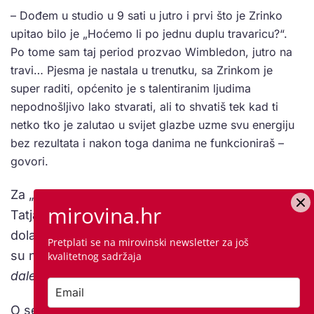
– Dođem u studio u 9 sati u jutro i prvi što je Zrinko
upitao bilo je „Hoćemo li po jednu duplu travaricu?“.
Po tome sam taj period prozvao Wimbledon, jutro na
travi… Pjesma je nastala u trenutku, sa Zrinkom je
super raditi, općenito je s talentiranim ljudima
nepodnošljivo lako stvarati, ali to shvatiš tek kad ti
netko tko je zalutao u svijet glazbe uzme svu energiju
bez rezultata i nakon toga danima ne funkcioniraš –
govori.
Za „Palomu Neru“ inspirirao ga je odlazak
mirovina.hr
Tatjane Matejaš Tajči iz „Tutica“ u Ameriku i
dolazak Severine u tu producentsku kuću. Tako
Pretplati se na mirovinski newsletter za još
su nastali stihovi „
Paloma blanca putuje, na
kvalitetnog sadržaja
daleke obale, paloma nera ostaje…“
O sebi kaže da nije neki svirač. Zna složiti