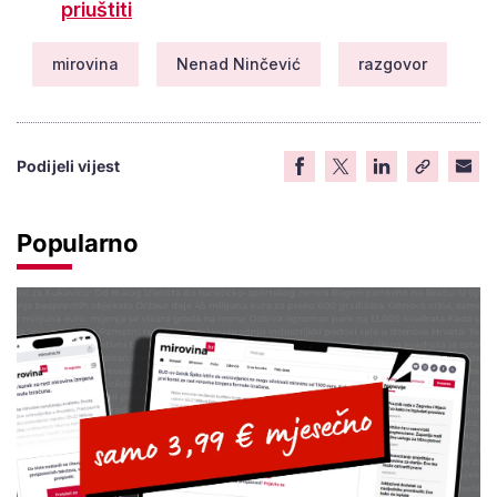
priuštiti
mirovina
Nenad Ninčević
razgovor
Podijeli vijest
Popularno