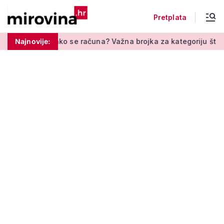
Pretplata
ko se računa? Važna brojka za kategoriju štednje u drugom stu
Najnovije: