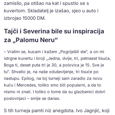
zamislio, pa otišao na kat i spustio se s
kuvertom. Skladatelj je izašao, sjeo u auto i
izbrojao 15000 DM.
Tajči i Severina bile su inspiracija
za „Palomu Neru“
– Vratim se, kucam i kažem „Pogriješili ste“, a on mi
istrgne kuvertu i broji „Jedna, dvije, tri, petnaest tisuća,
Boga ti, deset puta tri je 30, a polovica je 15. Sve je
tu“. Shvatio je, na naše oduševljenje, tri tisuće po
nastupu. Epilog, na toj turneji sam zaradio za novu
kuću i Mercedes, toliko smo bili popularni, a da to
nismo ni znali. I toliko o tome da su glazbenici dobri
poslovnjaci – smije se danas.
S tih turneja pamti niz anegdota. Ivo Jagnjić, koji