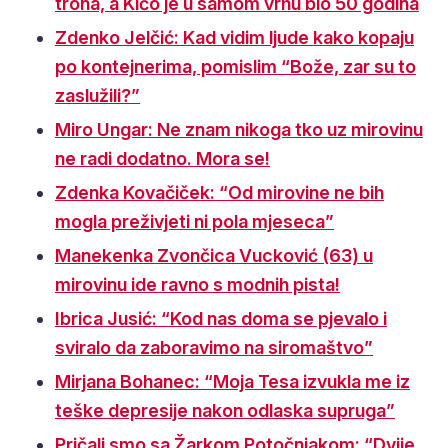
trona, a Kićo je u samom vrhu bio 50 godina
Zdenko Jelčić: Kad vidim ljude kako kopaju
po kontejnerima, pomislim “Bože, zar su to
zaslužili?”
Miro Ungar: Ne znam nikoga tko uz mirovinu
ne radi dodatno. Mora se!
Zdenka Kovačiček: “Od mirovine ne bih
mogla preživjeti ni pola mjeseca”
Manekenka Zvončica Vucković (63) u
mirovinu ide ravno s modnih pista!
Ibrica Jusić: “Kod nas doma se pjevalo i
sviralo da zaboravimo na siromaštvo”
Mirjana Bohanec: “Moja Tesa izvukla me iz
teške depresije nakon odlaska supruga”
Pričali smo sa Žarkom Potočnjakom: “Dvije