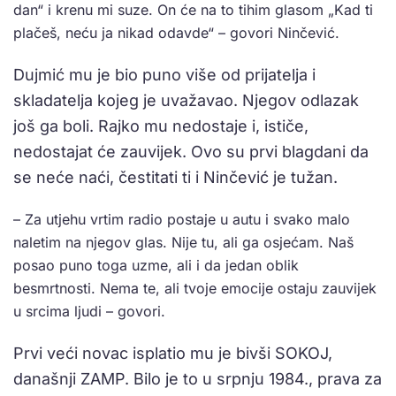
dan“ i krenu mi suze. On će na to tihim glasom „Kad ti
plačeš, neću ja nikad odavde“ – govori Ninčević.
Dujmić mu je bio puno više od prijatelja i
skladatelja kojeg je uvažavao. Njegov odlazak
još ga boli. Rajko mu nedostaje i, ističe,
nedostajat će zauvijek. Ovo su prvi blagdani da
se neće naći, čestitati ti i Ninčević je tužan.
– Za utjehu vrtim radio postaje u autu i svako malo
naletim na njegov glas. Nije tu, ali ga osjećam. Naš
posao puno toga uzme, ali i da jedan oblik
besmrtnosti. Nema te, ali tvoje emocije ostaju zauvijek
u srcima ljudi – govori.
Prvi veći novac isplatio mu je bivši SOKOJ,
današnji ZAMP. Bilo je to u srpnju 1984., prava za