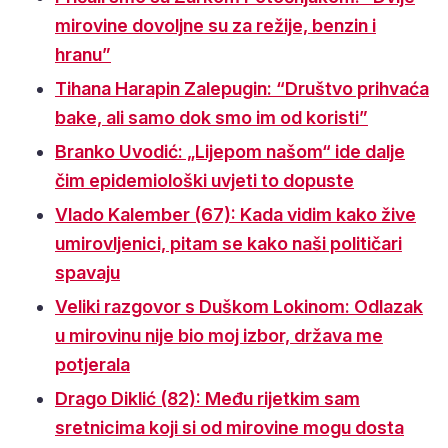
mirovine dovoljne su za režije, benzin i
hranu”
Tihana Harapin Zalepugin: “Društvo prihvaća
bake, ali samo dok smo im od koristi”
Branko Uvodić: „Lijepom našom“ ide dalje
čim epidemiološki uvjeti to dopuste
Vlado Kalember (67): Kada vidim kako žive
umirovljenici, pitam se kako naši političari
spavaju
Veliki razgovor s Duškom Lokinom: Odlazak
u mirovinu nije bio moj izbor, država me
potjerala
Drago Diklić (82): Među rijetkim sam
sretnicima koji si od mirovine mogu dosta