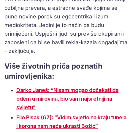
ozbiljna prevara, a estradne svađe kojima se
pune novine porok su egocentrika i izum
mediokriteta. Jedini je to način da budu
primijećeni. Uspješni ljudi su previše okupirani i
zaposleni da bi se bavili rekla-kazala događajima
– zaključuje.
Više životnih priča poznatih
umirovljenika:
Darko Janeš: “Nisam mogao dočekati da
odem u mirovinu, bio sam najsretniji na
svijetu”
Elio Pisak (67): “Vidim svjetlo na kraju tunela
i korona nam neće ukrasti Božić”