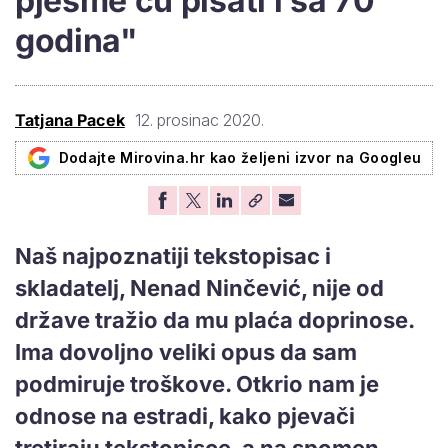
pjesme ću pisati i sa 70
godina"
Tatjana Pacek
12. prosinac 2020.
Dodajte Mirovina.hr kao željeni izvor na Googleu
Naš najpoznatiji tekstopisac i
skladatelj, Nenad Ninčević, nije od
države tražio da mu plaća doprinose.
Ima dovoljno veliki opus da sam
podmiruje troškove. Otkrio nam je
odnose na estradi, kako pjevači
tretiraju tekstopisce, a na spomen