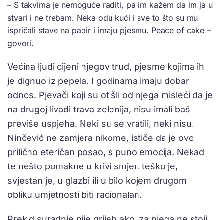
– S takvima je nemoguće raditi, pa im kažem da im ja u
stvari i ne trebam. Neka odu kući i sve to što su mu
ispričali stave na papir i imaju pjesmu. Peace of cake –
govori.
Većina ljudi cijeni njegov trud, pjesme kojima ih
je dignuo iz pepela. I godinama imaju dobar
odnos. Pjevači koji su otišli od njega misleći da je
na drugoj livadi trava zelenija, nisu imali baš
previše uspjeha. Neki su se vratili, neki nisu.
Ninčević ne zamjera nikome, ističe da je ovo
prilično eteričan posao, s puno emocija. Nekad
te nešto pomakne u krivi smjer, teško je,
svjestan je, u glazbi ili u bilo kojem drugom
obliku umjetnosti biti racionalan.
Prekid suradnje nije grijeh ako iza njega ne stoji