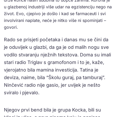
drže konce naših sudbina to uopće zanima. Korona je
u glazbenoj industriji više udar na egzistenciju nego na
život. Evo, cjepivo je došlo i kad se farmaceuti i svi
involvirani naplate, neće je nitko više ni spominjati –
govori.
Rado se prisjeti početaka i danas mu se čini da
je oduvijek u glazbi, da ga je od malih nogu sve
vodilo stvaranju nježnih tekstova. Doma su imali
stari radio Triglav s gramofonom i to je, kaže,
vjerojatno bila mamina investicija. Tatina je
deviza, naime, bila “Školu guraj, pa tamburaj”.
Ninčević radio nije gasio, jer uvijek je nešto
sviralo i pjevalo.
Njegov prvi bend bila je grupa Kocka, bili su