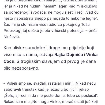
mu je u predinfarktnom stanju. E, tad se obrate meni,
jer ja nikad ne nudim i nemam lager. Radim isključivo
za određenog izvođača, ne mogu sjesti i reći „Sad ću
nešto napisati na slijepo pa možda to nekome legne“.
Žao mi je sto nisam više radio za pokojnog Tošu
Proeskog, taj dečko je bio vrhunski potencijal – priča
Ninčević.
Kao bliske suradnike i drage mu prijatelje koji
više nisu s nama, izdvaja
Rajka Dujmića i Vinka
Cocu
. S trogirskim slavujem od prvog je dana
bilo nezaboravno.
– Voljeli smo se, svađali, rastajali i mirili. Nikad neću
zaboraviti trenutak kad je ležao u bolnici i rekao
„Šefe, aj reci in da me puste doma, tebe će poslušat“.
Rekao sam mu „Ne mogu Vinko, moraš ostati još koji