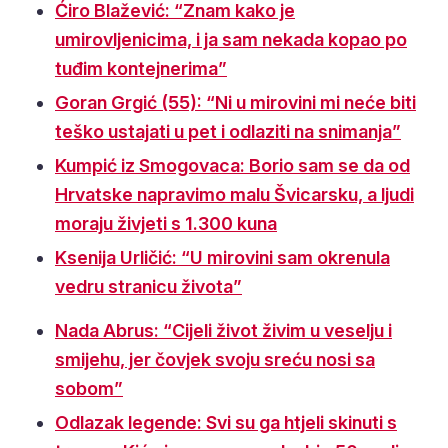
Ćiro Blažević: “Znam kako je
umirovljenicima, i ja sam nekada kopao po
tuđim kontejnerima”
Goran Grgić (55): “Ni u mirovini mi neće biti
teško ustajati u pet i odlaziti na snimanja”
Kumpić iz Smogovaca: Borio sam se da od
Hrvatske napravimo malu Švicarsku, a ljudi
moraju živjeti s 1.300 kuna
Ksenija Urličić: “U mirovini sam okrenula
vedru stranicu života”
Nada Abrus: “Cijeli život živim u veselju i
smijehu, jer čovjek svoju sreću nosi sa
sobom”
Odlazak legende: Svi su ga htjeli skinuti s