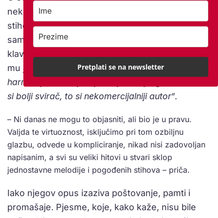
nekoliko harmonija da to zvuči dobro i napisati
stihove koji prenose emociju. Gitara mu služi
samo za to. Pokojni Zdenko Runjić se služio
klavirom otprilike kao Ninčević gitarom i stalno
Pretplati se na newsletter
mu je govorio „
Ne vježbaj instrument, vježbaj
harmoniju. Na svijetu je milijun boljih gitarista, što
si bolji svirač, to si nekomercijalniji autor“
.
– Ni danas ne mogu to objasniti, ali bio je u pravu.
Valjda te virtuoznost, isključimo pri tom ozbiljnu
glazbu, odvede u kompliciranje, nikad nisi zadovoljan
napisanim, a svi su veliki hitovi u stvari sklop
jednostavne melodije i pogođenih stihova – priča.
Iako njegov opus izaziva poštovanje, pamti i
promašaje. Pjesme, koje, kako kaže, nisu bile