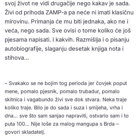
svoj život ne vidi drugačije nego kakav je sada.
Živi od prihoda ZAMP-a pa neće ni imati klasičnu
mirovinu. Primanja će mu biti jednaka, ako ne i
veća, nego sada. Sve ovisi o tome koliko će još
pjesama napisati. I kakvih. Razmišlja i o pisanju
autobiografije, slaganju desetak knjiga nota i
stihova…
– Svakako se ne bojim tog perioda jer čovjek poput
mene, pomalo pjesnik, pomalo trubadur, pomalo
skitnica i vagabundo živi sve dok stvara. Neka traje
koliko traje. Bilo je do sada i suza i smijeha, vrha i
dna… sve što sam sanjao napraviti, ostvario sam i to
puta 100… Nije loše za malog mangupa s Brda –
govori skladatelj.