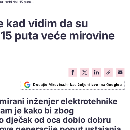
Zuhra: Uzrujam se kad vidim da su političari sebi dali 15 puta veće mirovine nego drugima
e kad vidim da su
li 15 puta veće mirovine
Dodajte Mirovina.hr kao željeni izvor na Googleu
mirani inženjer elektrotehnike
nam je kako bi zbog
ao dječak od oca dobio dobru
ove generacije poput ustajanja