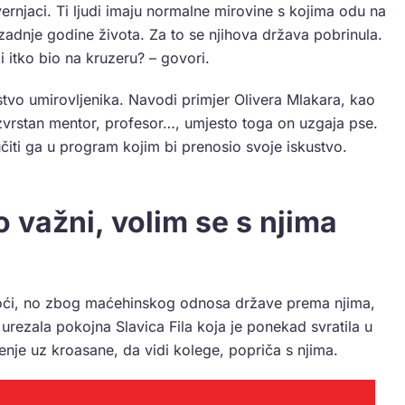
vernjaci. Ti ljudi imaju normalne mirovine s kojima odu na
 zadnje godine života. Za to se njihova država pobrinula.
li itko bio na kruzeru? – govori.
tvo umirovljenika. Navodi primjer Olivera Mlakara, kao
izvrstan mentor, profesor…, umjesto toga on uzgaja pse.
ljučiti ga u program kojim bi prenosio svoje iskustvo.
ko važni, volim se s njima
pomoći, no zbog maćehinskog odnosa države prema njima,
 urezala pokojna Slavica Fila koja je ponekad svratila u
ženje uz kroasane, da vidi kolege, popriča s njima.