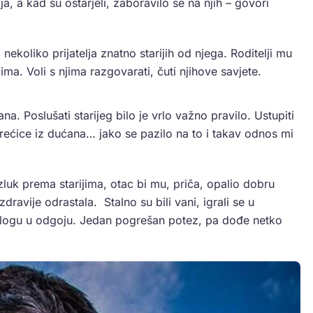
cija, a kad su ostarjeli, zaboravilo se na njih – govori
i nekoliko prijatelja znatno starijih od njega. Roditelji mu
ljima. Voli s njima razgovarati, čuti njihove savjete.
a. Poslušati starijeg bilo je vrlo važno pravilo. Ustupiti
vrećice iz dućana… jako se pazilo na to i takav odnos mi
luk prema starijima, otac bi mu, priča, opalio dobru
ravije odrastala. Stalno su bili vani, igrali se u
nu ulogu u odgoju. Jedan pogrešan potez, pa dođe netko