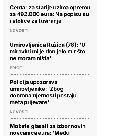
Centar za starije uzima opremu
za 492.000 eura: Na popisu su
i stolice za tuširanje
NOVOSTI
Umirovljenica Ružica (78): 'U
mirovini mi je donijelo mir što
ne moram ništa'
PRIČE
Policija upozorava
umirovljenike: 'Zbog
dobronamjernosti postaju
meta prijevare'
NOVOSTI
Možete glasati za izbor novih
novčanica eura: 'Među