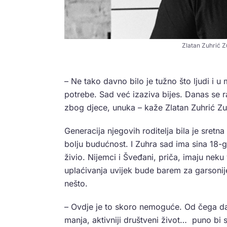
Zlatan Zuhrić Z
– Ne tako davno bilo je tužno što ljudi i u m
potrebe. Sad već izaziva bijes. Danas se 
zbog djece, unuka – kaže Zlatan Zuhrić Zu
Generacija njegovih roditelja bila je sretn
bolju budućnost. I Zuhra sad ima sina 18-
živio. Nijemci i Šveđani, priča, imaju neku
uplaćivanja uvijek bude barem za garsonijer
nešto.
– Ovdje je to skoro nemoguće. Od čega da 
manja, aktivniji društveni život… puno bi s