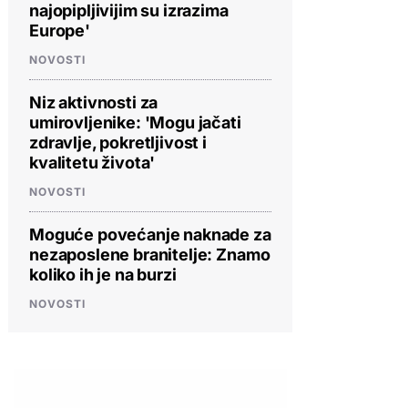
najopipljivijim su izrazima
Europe'
NOVOSTI
Niz aktivnosti za
umirovljenike: 'Mogu jačati
zdravlje, pokretljivost i
kvalitetu života'
NOVOSTI
Moguće povećanje naknade za
nezaposlene branitelje: Znamo
koliko ih je na burzi
NOVOSTI