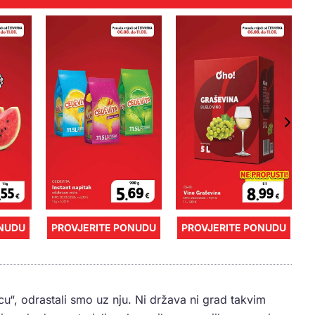
ONUDU
PROVJERITE PONUDU
PROVJERITE PONUDU
cu“, odrastali smo uz nju. Ni država ni grad takvim