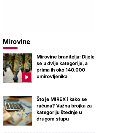
Mirovine
Mirovine branitelja: Dijele
se u dvije kategorije, a
prima ih oko 140.000
umirovljenika
Što je MIREX i kako se
računa? Važna brojka za
kategoriju štednje u
drugom stupu