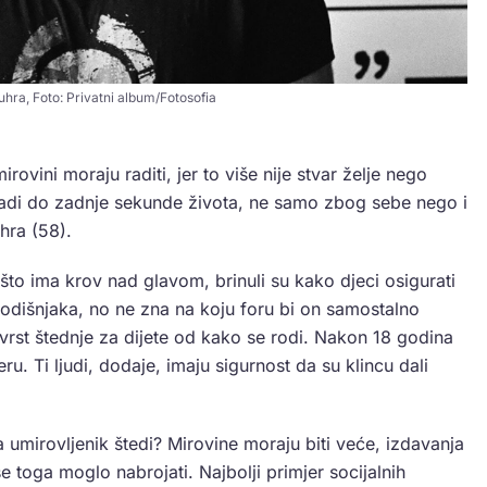
uhra, Foto: Privatni album/Fotosofia
irovini moraju raditi, jer to više nije stvar želje nego
radi do zadnje sekunde života, ne samo zbog sebe nego i
hra (58).
a što ima krov nad glavom, brinuli su kako djeci osigurati
godišnjaka, no ne zna na koju foru bi on samostalno
 vrst štednje za dijete od kako se rodi. Nakon 18 godina
u. Ti ljudi, dodaje, imaju sigurnost da su klincu dali
umirovljenik štedi? Mirovine moraju biti veće, izdavanja
e toga moglo nabrojati. Najbolji primjer socijalnih