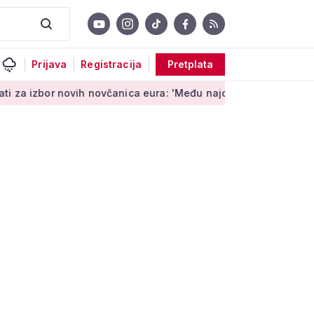
Prijava
Registracija
Pretplata
vih novčanica eura: 'Među najopipljivijim su izrazima Europe'