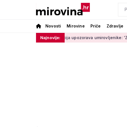
Novosti
Mirovine
Priče
Zdravlje
ram ništa'
Policija upozorava umirovljenike: 'Zbog dobronam
Najnovije: