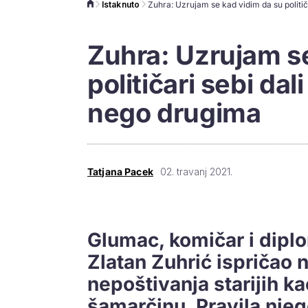
Istaknuto
Zuhra: Uzrujam s
političari sebi da
nego drugima
Tatjana Pacek
02. travanj 2021.
Glumac, komičar i diplo
Zlatan Zuhrić ispričao 
nepoštivanja starijih k
šamarčinu. Pravila njeg