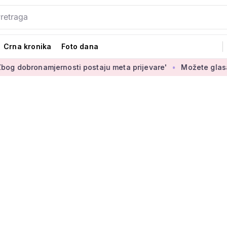
Crna kronika
Foto dana
jernosti postaju meta prijevare'
Možete glasati za izbor no