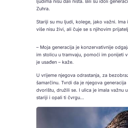
ljudima nisu dali ništa. Bili su idoli genera
Zuhra.
Stariji su mu ljudi, kolege, jako važni. Ima 
više nisu živi, ali čuje se s njihovim prijate
– Moja generacija je konzervativnije odgajan
im stolicu u tramvaju, pomoći im ponijeti 
je usađen – kaže.
U vrijeme njegova odrastanja, za bezobraz
šamarčinu. Tvrdi da je njegova generacija zd
dvorištu, družili se. I ulica je imala važ
stariji i opali ti čvrgu…