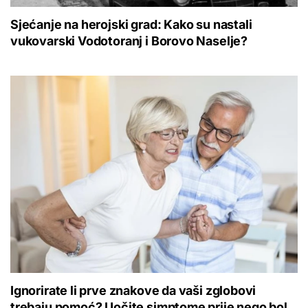
Sjećanje na herojski grad: Kako su nastali
vukovarski Vodotoranj i Borovo Naselje?
Ignorirate li prve znakove da vaši zglobovi
trebaju pomoć? Uočite simptome prije nego bol