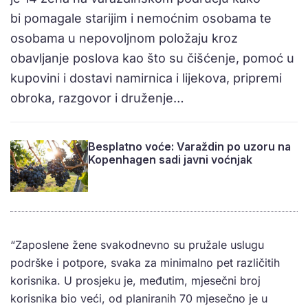
bi pomagale starijim i nemoćnim osobama te
osobama u nepovoljnom položaju kroz
obavljanje poslova kao što su čišćenje, pomoć u
kupovini i dostavi namirnica i lijekova, pripremi
obroka, razgovor i druženje…
Besplatno voće: Varaždin po uzoru na
Kopenhagen sadi javni voćnjak
“Zaposlene žene svakodnevno su pružale uslugu
podrške i potpore, svaka za minimalno pet različitih
korisnika. U prosjeku je, međutim, mjesečni broj
korisnika bio veći, od planiranih 70 mjesečno je u