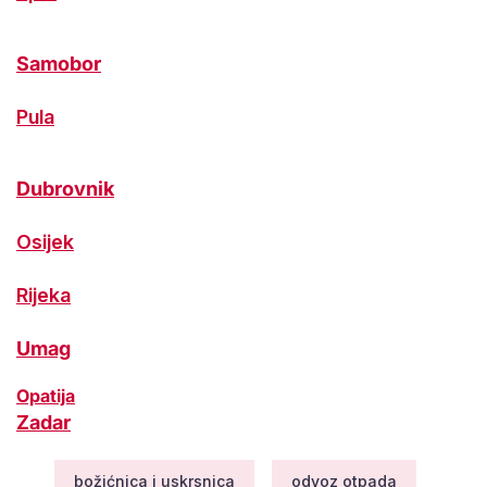
Samobor
Pula
Dubrovnik
Osijek
Rijeka
Umag
Opatija
Zadar
božićnica i uskrsnica
odvoz otpada