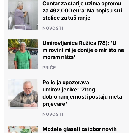
Centar za starije uzima opremu
za 492.000 eura: Na popisu su i
stolice za tuširanje
NOVOSTI
Umirovljenica Ružica (78): 'U
mirovini mi je donijelo mir što ne
moram ništa'
PRIČE
Policija upozorava
umirovljenike: 'Zbog
dobronamjernosti postaju meta
prijevare'
NOVOSTI
Možete glasati za izbor novih