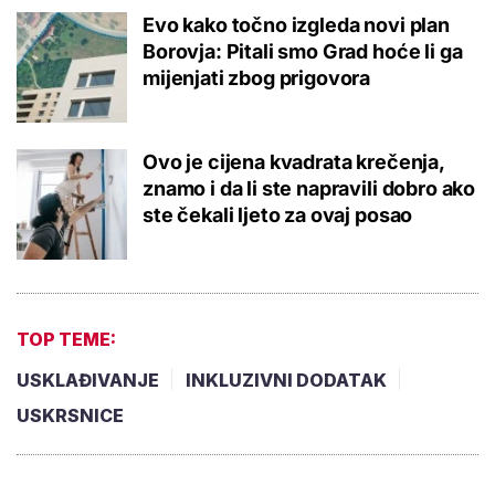
Evo kako točno izgleda novi plan
Borovja: Pitali smo Grad hoće li ga
mijenjati zbog prigovora
Ovo je cijena kvadrata krečenja,
znamo i da li ste napravili dobro ako
ste čekali ljeto za ovaj posao
TOP TEME:
USKLAĐIVANJE
INKLUZIVNI DODATAK
USKRSNICE