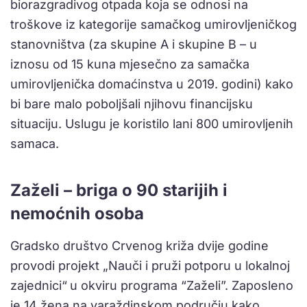
biorazgradivog otpada koja se odnosi na
troškove iz kategorije samačkog umirovljeničkog
stanovništva (za skupine A i skupine B – u
iznosu od 15 kuna mjesečno za samačka
umirovljenička domaćinstva u 2019. godini) kako
bi bare malo poboljšali njihovu financijsku
situaciju. Uslugu je koristilo lani 800 umirovljenih
samaca.
Zaželi – briga o 90 starijih i
nemoćnih osoba
Gradsko društvo Crvenog križa dvije godine
provodi projekt „Nauči i pruži potporu u lokalnoj
zajednici“
u okviru programa “Zaželi”. Zaposleno
je 14 žena na varaždinskom području kako