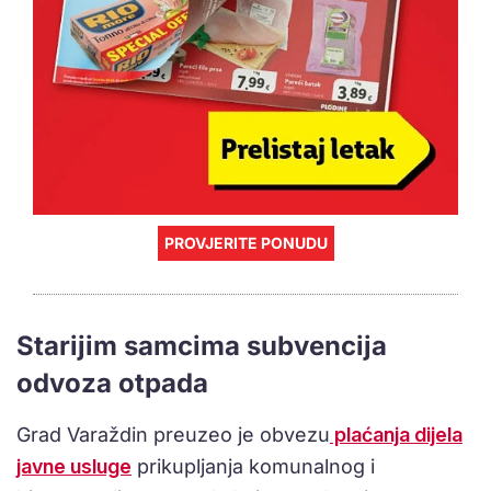
PROVJERITE PONUDU
Starijim samcima subvencija
odvoza otpada
Grad Varaždin preuzeo je obvezu
plaćanja dijela
javne usluge
prikupljanja komunalnog i