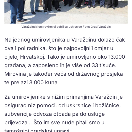
Varaždinski umirovljenici dobili su uskrsnice Foto: Grad Varaždin
Na jednog umirovljenika u Varaždinu dolaze čak
dva i pol radnika, što je najpovoljniji omjer u
cijeloj Hrvatskoj. Tako je umirovljeno oko 13.000
građana, a zaposleno ih je više od 33 tisuće.
Mirovina je također veća od državnog prosjeka
te prelazi 3.000 kuna.
Za umirovljenike s nižim primanjima Varaždin je
osigurao niz pomoći, od uskrsnice i božićnice,
subvencije odvoza otpada pa do usluge
prijevoza… Što im sve nude pitali smo u
tamošnjoj gradskoj upravi.