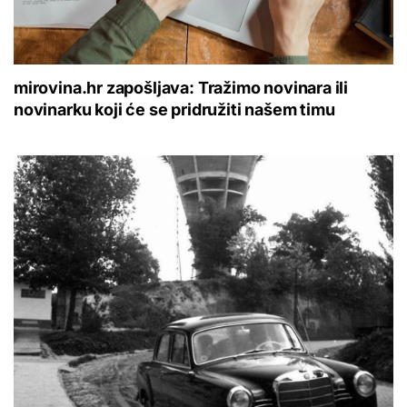
mirovina.hr zapošljava: Tražimo novinara ili
novinarku koji će se pridružiti našem timu