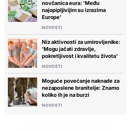
novčanica eura: 'Među
najopipljivijim su izrazima
Europe'
NOVOSTI
Niz aktivnosti za umirovljenike:
'Mogu jačati zdravlje,
pokretljivost i kvalitetu života'
NOVOSTI
Moguće povećanje naknade za
nezaposlene branitelje: Znamo
koliko ih je na burzi
NOVOSTI