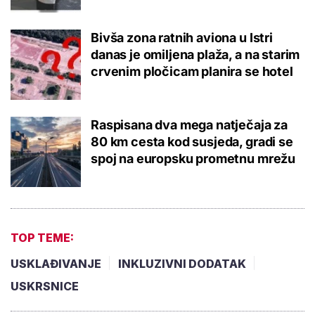
Bivša zona ratnih aviona u Istri
danas je omiljena plaža, a na starim
crvenim pločicam planira se hotel
Raspisana dva mega natječaja za
80 km cesta kod susjeda, gradi se
spoj na europsku prometnu mrežu
TOP TEME:
USKLAĐIVANJE
INKLUZIVNI DODATAK
USKRSNICE