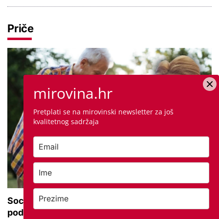
Priče
mirovina.hr
Pretplati se na mirovinski newsletter za još
kvalitetnog sadržaja
Socijalna pedagoginja: 'Bake i djedovi trebaju biti
podrška, a ne primarna skrb'