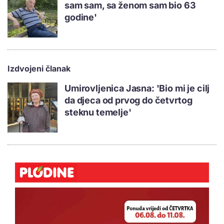
sam sam, sa ženom sam bio 63
godine'
Izdvojeni članak
Umirovljenica Jasna: 'Bio mi je cilj
da djeca od prvog do četvrtog
steknu temelje'