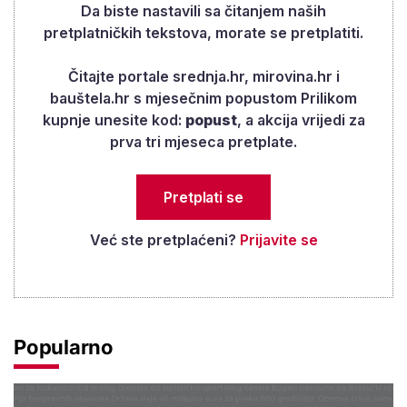
Da biste nastavili sa čitanjem naših
bih im pomoći, ali vrlo malo, kaže nam
pretplatničkih tekstova, morate se pretplatiti.
umirovljenica Margareta.
Čitajte portale srednja.hr, mirovina.hr i
bauštela.hr s mjesečnim popustom Prilikom
kupnje unesite kod:
popust
, a akcija vrijedi za
prva tri mjeseca pretplate.
Pretplati se
Već ste pretplaćeni?
Prijavite se
Popularno