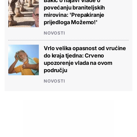
Bakić o najavi Vlade o
povećanju braniteljskih
mirovina: 'Prepakiranje
prijedloga Možemo!'
NOVOSTI
Vrlo velika opasnost od vrućine
do kraja tjedna: Crveno
upozorenje vlada na ovom
području
NOVOSTI