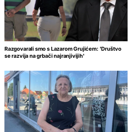
Razgovarali smo s Lazarom Grujićem: 'Društvo
se razvija na grbači najranjivijih'