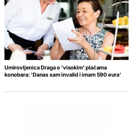
Umirovljenica Draga o 'visokim' plaćama
konobara: 'Danas sam invalid i imam 590 eura'