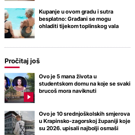
Kupanje u ovom gradu i sutra
besplatno: Građani se mogu
ohladiti tijekom toplinskog vala
Pročitaj još
Ovo je 5 mana života u
studentskom domu na koje se svaki
brucoš mora naviknuti
Ovo je 10 srednjoškolskih smjerova
u Krapinsko-zagorskoj županiji koje
su 2026. upisali najbolji osmaši