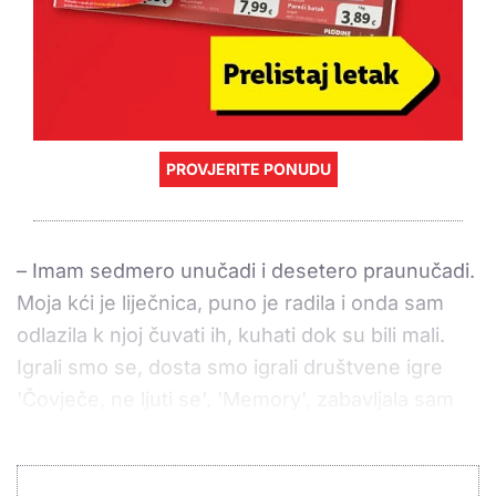
PROVJERITE PONUDU
– Imam sedmero unučadi i desetero praunučadi.
Moja kći je liječnica, puno je radila i onda sam
odlazila k njoj čuvati ih, kuhati dok su bili mali.
Igrali smo se, dosta smo igrali društvene igre
'Čovječe, ne ljuti se', 'Memory', zabavljala sam
se s njima. Sad su već porasli, imaju svoju djecu.
Praunucima se ne mogu toliko posvetiti kao što
sam mogla unucima, nemam više snage. Voljela