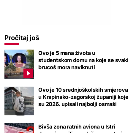
Pročitaj još
Ovo je 5 mana života u
studentskom domu na koje se svaki
brucoš mora naviknuti
Ovo je 10 srednjoškolskih smjerova
u Krapinsko-zagorskoj županiji koje
su 2026. upisali najbolji osmaši
Bivša zona ratnih aviona u Istri