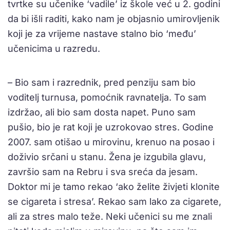
tvrtke su učenike ‘vadile’ iz škole već u 2. godini
da bi išli raditi, kako nam je objasnio umirovljenik
koji je za vrijeme nastave stalno bio ‘među’
učenicima u razredu.
– Bio sam i razrednik, pred penziju sam bio
voditelj turnusa, pomoćnik ravnatelja. To sam
izdržao, ali bio sam dosta napet. Puno sam
pušio, bio je rat koji je uzrokovao stres. Godine
2007. sam otišao u mirovinu, krenuo na posao i
doživio srčani u stanu. Žena je izgubila glavu,
završio sam na Rebru i sva sreća da jesam.
Doktor mi je tamo rekao ‘ako želite živjeti klonite
se cigareta i stresa’. Rekao sam lako za cigarete,
ali za stres malo teže. Neki učenici su me znali