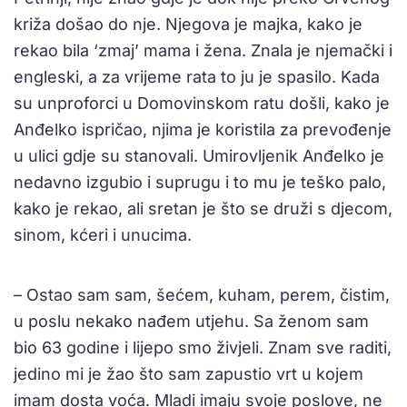
križa došao do nje. Njegova je majka, kako je
rekao bila ‘zmaj’ mama i žena. Znala je njemački i
engleski, a za vrijeme rata to ju je spasilo. Kada
su unproforci u Domovinskom ratu došli, kako je
Anđelko ispričao, njima je koristila za prevođenje
u ulici gdje su stanovali. Umirovljenik Anđelko je
nedavno izgubio i suprugu i to mu je teško palo,
kako je rekao, ali sretan je što se druži s djecom,
sinom, kćeri i unucima.
– Ostao sam sam, šećem, kuham, perem, čistim,
u poslu nekako nađem utjehu. Sa ženom sam
bio 63 godine i lijepo smo živjeli. Znam sve raditi,
jedino mi je žao što sam zapustio vrt u kojem
imam dosta voća. Mladi imaju svoje poslove, ne