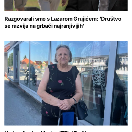
Razgovarali smo s Lazarom Grujićem: 'Društvo
se razvija na grbači najranjivijih'