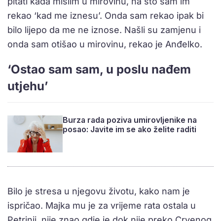
pitati kada mislim u mirovinu, na što sam im
rekao ‘kad me iznesu’. Onda sam rekao ipak bi
bilo lijepo da me ne iznose. Našli su zamjenu i
onda sam otišao u mirovinu, rekao je Anđelko.
‘Ostao sam sam, u poslu nađem
utjehu’
Burza rada poziva umirovljenike na
posao: Javite im se ako želite raditi
Bilo je stresa u njegovu životu, kako nam je
ispričao. Majka mu je za vrijeme rata ostala u
Petrinji, nije znao gdje je dok nije preko Crvenog