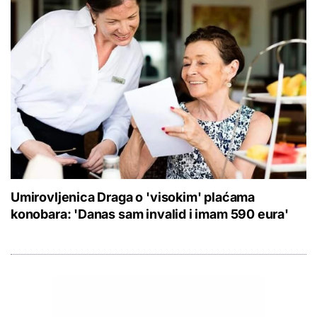
Umirovljenica Draga o 'visokim' plaćama
konobara: 'Danas sam invalid i imam 590 eura'