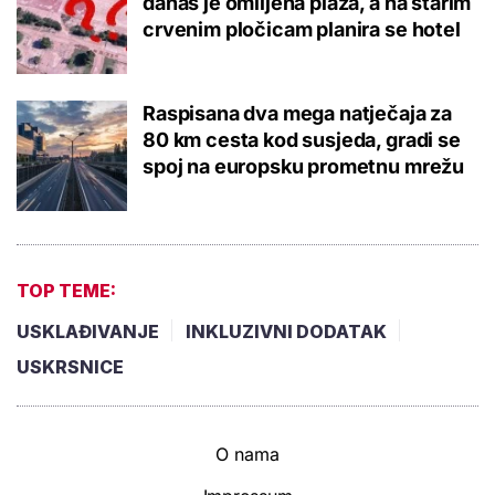
danas je omiljena plaža, a na starim
crvenim pločicam planira se hotel
Raspisana dva mega natječaja za
80 km cesta kod susjeda, gradi se
spoj na europsku prometnu mrežu
TOP TEME:
USKLAĐIVANJE
INKLUZIVNI DODATAK
USKRSNICE
O nama