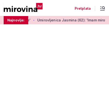
Pretplata
Umirovljenica Jasmina (62): 'Imam mirovinu od 290 eura, a dob
Najnovije: