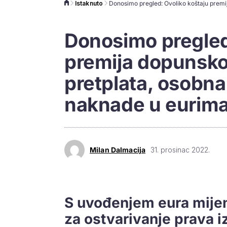
Istaknuto
Donosimo pregled
premija dopunsk
pretplata, osobna
naknade u eurim
Milan Dalmacija
31. prosinac 2022.
S uvođenjem eura mijenj
za ostvarivanje prava i