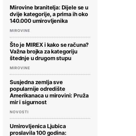
Mirovine branitelja: Dijele se u
dvije kategorije, a prima ih oko
140.000 umirovljenika
MIROVINE
Što je MIREX i kako se računa?
Važna brojka za kategoriju
štednje u drugom stupu
MIROVINE
Susjedna zemlja sve
popularnije odredište
Amerikanaca u mirovini: Pruža
mir i sigurnost
NOVOSTI
Umirovljenica Ljubica
proslavila 100 godina: