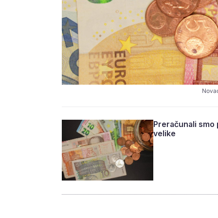
Novac
Preračunali smo 
velike