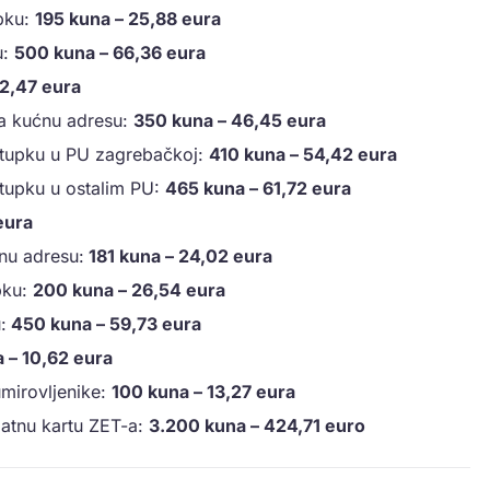
pku:
195 kuna – 25,88 eura
u:
500 kuna – 66,36 eura
2,47 eura
na kućnu adresu:
350 kuna – 46,45 eura
stupku u PU zagrebačkoj:
410 kuna – 54,42 eura
tupku u ostalim PU:
465 kuna – 61,72 eura
eura
nu adresu:
181 kuna – 24,02 eura
pku:
200 kuna – 26,54 eura
:
450 kuna – 59,73 eura
 – 10,62 eura
umirovljenike:
100 kuna – 13,27 eura
atnu kartu ZET-a:
3.200 kuna – 424,71 euro