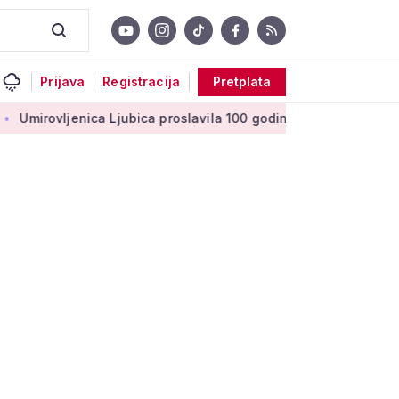
Prijava
Registracija
Pretplata
ica Ljubica proslavila 100 godina: 'Stoljeće uspomena, ljubavi 