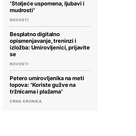
'Stoljeće uspomena, ljubavi i
mudrosti'
NOVOSTI
Besplatno digitalno
opismenjavanje, treninzi i
izložba: Umirovljenici, prijavite
se
NOVOSTI
Petero umirovljenika na meti
lopova: 'Koriste gužve na
tržnicama i plažama'
CRNA KRONIKA