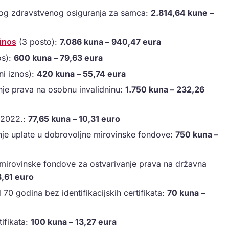
og zdravstvenog osiguranja za samca:
2.814,64 kune –
inos
(3 posto):
7.086 kuna – 940,47 eura
os):
600 kuna – 79,63 eura
ni iznos):
420 kuna – 55,74 eura
nje prava na osobnu invalidninu:
1.750 kuna – 232,26
a 2022.:
77,65 kuna – 10,31 euro
nje uplate u dobrovoljne mirovinske fondove:
750 kuna –
 mirovinske fondove za ostvarivanje prava na državna
,61 euro
70 godina bez identifikacijskih certifikata:
70 kuna –
tifikata:
100 kuna – 13,27 eura