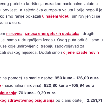
benog početka korištenja
eura
kao nacionalne valute u
 povijesti, a zajednička europska valuta i prije nego li je
ko smo ranije pokazali
u našem videu
, umirovljenici se
kuna u eure.
njem
mirovina
,
iznosa energetskih dodataka
i drugih
i dalje, samo u drugačijem iznosu. Ovog puta odlučili smo u
use koje umirovljenici trebaju zadovoljavati za
plaćati svakog mjeseca. Dodali smo i
cijene izrade novih
alna pomoć) za starije osobe:
950 kuna – 126,09 eura
e
(nacionalna mirovina):
820,80 kuna – 108,94 eura
iguranja
:
70 kuna – 9,29 eura
kog zdravstvenog osiguranja
po članu obitelji:
2.251,71