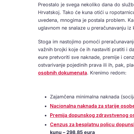
Preostalo je svega nekoliko dana do služ
Hrvatskoj. Tako će kuna otići u ropotarnicu
uvedena, mnogima je postala problem. Ka
uglavnom ne snalaze u preračunavanju iz 
Stoga im nastojimo pomoći preračunava
važnih brojki koje će ih nastaviti pratiti 
eure pretvoriti sve naknade, premije i cenz
ostvarivanje pojedinih prava ili ih, pak, 
osobnih dokumenata
. Krenimo redom:
Zajamčena minimalna naknada (socij
Nacionalna naknada za starije osob
Premija dopunskog zdravstvenog os
Cenzus za besplatnu policu dopuns
kunu – 298,85 eura