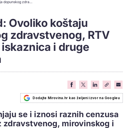
Donosimo pregled: Ovoliko koštaju premija dopunskog zdravstvenog, RTV pretplata, osobna iskaznica i druge naknade u eurima
: Ovoliko koštaju
og zdravstvenog, RTV
 iskaznica i druge
a
Dodajte Mirovina.hr kao željeni izvor na Googleu
aju se i iznosi raznih cenzusa
z zdravstvenog, mirovinskog i