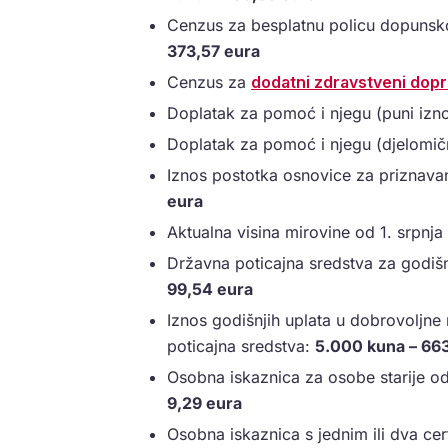
Cenzus za besplatnu policu dopunsk
373,57 eura
Cenzus za
dodatni zdravstveni dopr
Doplatak za pomoć i njegu (puni izn
Doplatak za pomoć i njegu (djelomič
Iznos postotka osnovice za priznava
eura
Aktualna visina mirovine od 1. srpnj
Državna poticajna sredstva za godiš
99,54 eura
Iznos godišnjih uplata u dobrovoljne
poticajna sredstva:
5.000 kuna – 663
Osobna iskaznica za osobe starije od 
9,29 eura
Osobna iskaznica s jednim ili dva cer