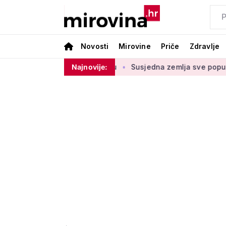
Novosti
Mirovine
Priče
Zdravlje
dnje u drugom stupu
Najnovije:
Susjedna zemlja sve popularnije odrediš