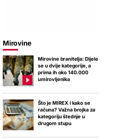
Mirovine
Mirovine branitelja: Dijele
se u dvije kategorije, a
prima ih oko 140.000
umirovljenika
Što je MIREX i kako se
računa? Važna brojka za
kategoriju štednje u
drugom stupu