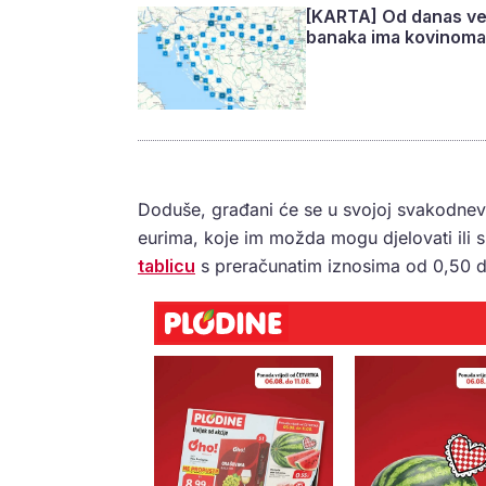
[KARTA] Od danas vel
banaka ima kovinoma
Doduše, građani će se u svojoj svakodnevi
eurima, koje im možda mogu djelovati ili s
tablicu
s preračunatim iznosima od 0,50 