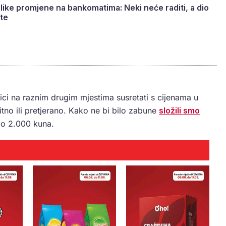
ike promjene na bankomatima: Neki neće raditi, a dio
te
ci na raznim drugim mjestima susretati s cijenama u
itno ili pretjerano. Kako ne bi bilo zabune
složili smo
do 2.000 kuna.