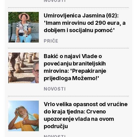
NOVOSTI
Umirovljenica Jasmina (62):
'Imam mirovinu od 290 eura, a
dobijem i socijalnu pomoć'
PRIČE
Bakić o najavi Vlade o
povećanju braniteljskih
mirovina: 'Prepakiranje
prijedloga Možemo!'
NOVOSTI
Vrlo velika opasnost od vrućine
do kraja tjedna: Crveno
upozorenje vlada na ovom
području
NOVOSTI