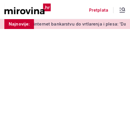
Pretplata
 učenja o internet bankarstvu do vrtlarenja i plesa: 'Da starij
Najnovije: