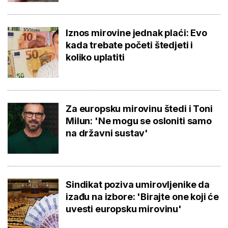
Iznos mirovine jednak plaći: Evo
kada trebate početi štedjeti i
koliko uplatiti
Za europsku mirovinu štedi i Toni
Milun: 'Ne mogu se osloniti samo
na državni sustav'
Sindikat poziva umirovljenike da
izađu na izbore: 'Birajte one koji će
uvesti europsku mirovinu'