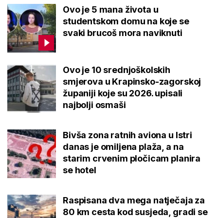
Ovo je 5 mana života u
studentskom domu na koje se
svaki brucoš mora naviknuti
Ovo je 10 srednjoškolskih
smjerova u Krapinsko-zagorskoj
županiji koje su 2026. upisali
najbolji osmaši
Bivša zona ratnih aviona u Istri
danas je omiljena plaža, a na
starim crvenim pločicam planira
se hotel
Raspisana dva mega natječaja za
80 km cesta kod susjeda, gradi se