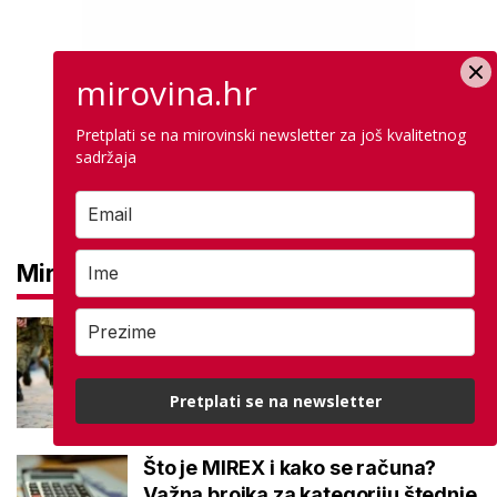
mirovina.hr
Pretplati se na mirovinski newsletter za još kvalitetnog
sadržaja
Mirovine
Mirovine branitelja: Dijele se u
dvije kategorije, a prima ih oko
140.000 umirovljenika
Pretplati se na newsletter
Što je MIREX i kako se računa?
Važna brojka za kategoriju štednje