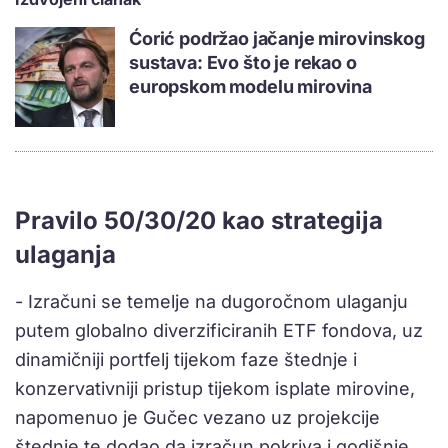
Ćorić podržao jačanje mirovinskog
sustava: Evo što je rekao o
europskom modelu mirovina
Pravilo 50/30/20 kao strategija
ulaganja
- Izračuni se temelje na dugoročnom ulaganju
putem globalno diverzificiranih ETF fondova, uz
dinamičniji portfelj tijekom faze štednje i
konzervativniji pristup tijekom isplate mirovine,
napomenuo je Gučec vezano uz projekcije
štednje te dodao da izračun pokriva i godišnje