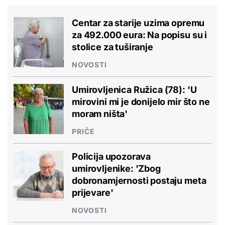
Centar za starije uzima opremu
za 492.000 eura: Na popisu su i
stolice za tuširanje
NOVOSTI
Umirovljenica Ružica (78): 'U
mirovini mi je donijelo mir što ne
moram ništa'
PRIČE
Policija upozorava
umirovljenike: 'Zbog
dobronamjernosti postaju meta
prijevare'
NOVOSTI