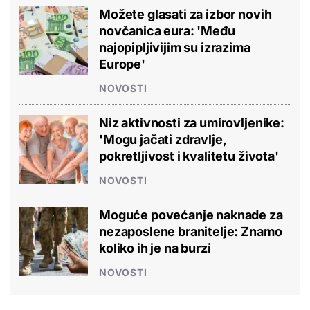
Možete glasati za izbor novih
novčanica eura: 'Među
najopipljivijim su izrazima
Europe'
NOVOSTI
Niz aktivnosti za umirovljenike:
'Mogu jačati zdravlje,
pokretljivost i kvalitetu života'
NOVOSTI
Moguće povećanje naknade za
nezaposlene branitelje: Znamo
koliko ih je na burzi
NOVOSTI