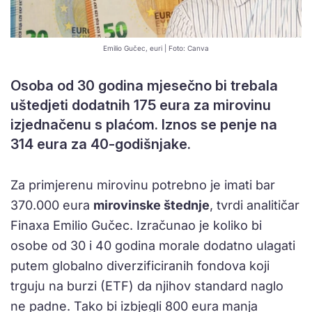
Emilio Gučec, euri | Foto: Canva
Osoba od 30 godina mjesečno bi trebala
uštedjeti dodatnih 175 eura za mirovinu
izjednačenu s plaćom. Iznos se penje na
314 eura za 40-godišnjake.
Za primjerenu mirovinu potrebno je imati bar
370.000 eura
mirovinske štednje
, tvrdi analitičar
Finaxa Emilio Gučec. Izračunao je koliko bi
osobe od 30 i 40 godina morale dodatno ulagati
putem globalno diverzificiranih fondova koji
trguju na burzi (ETF) da njihov standard naglo
ne padne. Tako bi izbjegli 800 eura manja