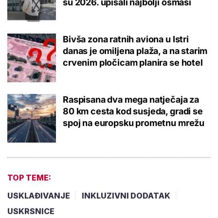
su 2026. upisali najbolji osmaši
Bivša zona ratnih aviona u Istri
danas je omiljena plaža, a na starim
crvenim pločicam planira se hotel
Raspisana dva mega natječaja za
80 km cesta kod susjeda, gradi se
spoj na europsku prometnu mrežu
TOP TEME:
USKLAĐIVANJE
INKLUZIVNI DODATAK
USKRSNICE