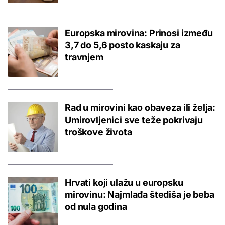
Europska mirovina: Prinosi između
3,7 do 5,6 posto kaskaju za
travnjem
Rad u mirovini kao obaveza ili želja:
Umirovljenici sve teže pokrivaju
troškove života
Hrvati koji ulažu u europsku
mirovinu: Najmlađa štediša je beba
od nula godina