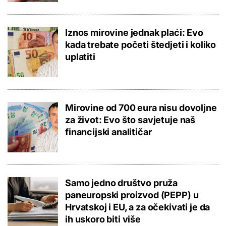
Iznos mirovine jednak plaći: Evo
kada trebate početi štedjeti i koliko
uplatiti
Mirovine od 700 eura nisu dovoljne
za život: Evo što savjetuje naš
financijski analitičar
Samo jedno društvo pruža
paneuropski proizvod (PEPP) u
Hrvatskoj i EU, a za očekivati je da
ih uskoro biti više