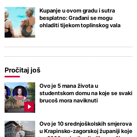
Kupanje u ovom gradu i sutra
besplatno: Građani se mogu
ohladiti tijekom toplinskog vala
Pročitaj još
Ovo je 5 mana života u
studentskom domu na koje se svaki
brucoš mora naviknuti
Ovo je 10 srednjoškolskih smjerova
u Krapinsko-zagorskoj županiji koje