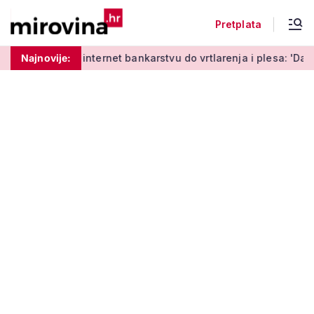
Pretplata
 učenja o internet bankarstvu do vrtlarenja i plesa: 'Da stari
Najnovije: