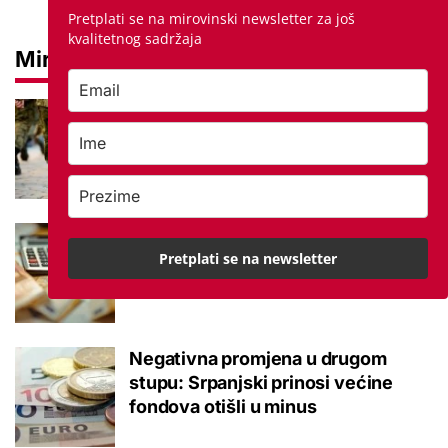
Pretplati se na mirovinski newsletter za još
kvalitetnog sadržaja
Mirovine
Mirovine branitelja: Dijele se u
dvije kategorije, a prima ih oko
140.000 umirovljenika
Što je MIREX i kako se računa?
Važna brojka za kategoriju štednje
Pretplati se na newsletter
u drugom stupu
Negativna promjena u drugom
stupu: Srpanjski prinosi većine
fondova otišli u minus