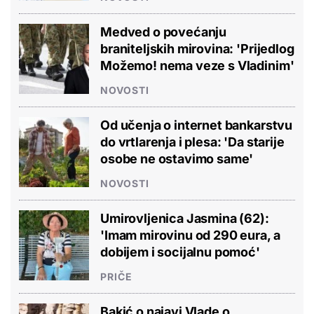
Medved o povećanju
braniteljskih mirovina: 'Prijedlog
Možemo! nema veze s Vladinim'
NOVOSTI
Od učenja o internet bankarstvu
do vrtlarenja i plesa: 'Da starije
osobe ne ostavimo same'
NOVOSTI
Umirovljenica Jasmina (62):
'Imam mirovinu od 290 eura, a
dobijem i socijalnu pomoć'
PRIČE
Bakić o najavi Vlade o