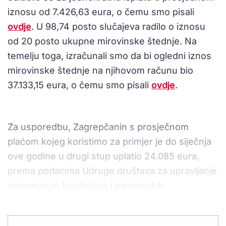
iznosu od 7.426,63 eura, o čemu smo pisali
ovdje
. U 98,74 posto slučajeva radilo o iznosu
od 20 posto ukupne mirovinske štednje. Na
temelju toga, izračunali smo da bi ogledni iznos
mirovinske štednje na njihovom računu bio
37.133,15 eura, o čemu smo pisali
ovdje
.
Za usporedbu, Zagrepčanin s prosječnom
plaćom kojeg koristimo za primjer je do siječnja
ove godine u drugi stup uplatio 24.085 eura,
prema podacima Udruge društava za upravljanje
mirovinskim fondovima i mirovinskih
osiguravajućih društava (UMFO). Radi prinosa,
njegova ulaganja povećala su se i stanje na