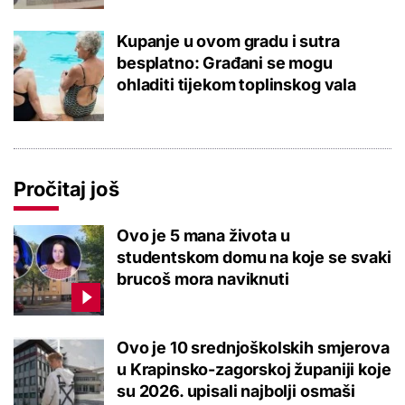
Kupanje u ovom gradu i sutra
besplatno: Građani se mogu
ohladiti tijekom toplinskog vala
Pročitaj još
Ovo je 5 mana života u
studentskom domu na koje se svaki
brucoš mora naviknuti
Ovo je 10 srednjoškolskih smjerova
u Krapinsko-zagorskoj županiji koje
su 2026. upisali najbolji osmaši