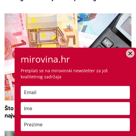
mirovina.hr
Pretplati se na mirovinski newsletter za još
kvalitetnog sadržaja
Što je prinos i kako se računa? Jedna od
najvažnijih vrijednosti u drugom stupu