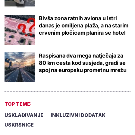
Bivša zona ratnih aviona u Istri
danas je omiljena plaža, a na starim
crvenim pločicam planira se hotel
Raspisana dva mega natječaja za
80 km cesta kod susjeda, gradi se
spoj na europsku prometnu mrežu
TOP TEME:
USKLAĐIVANJE
INKLUZIVNI DODATAK
USKRSNICE