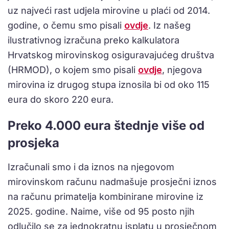
uz najveći rast udjela mirovine u plaći od 2014.
godine, o čemu smo pisali
ovdje
. Iz našeg
ilustrativnog izračuna preko kalkulatora
Hrvatskog mirovinskog osiguravajućeg društva
(HRMOD), o kojem smo pisali
ovdje
, njegova
mirovina iz drugog stupa iznosila bi od oko 115
eura do skoro 220 eura.
Preko 4.000 eura štednje više od
prosjeka
Izračunali smo i da iznos na njegovom
mirovinskom računu nadmašuje prosječni iznos
na računu primatelja kombinirane mirovine iz
2025. godine. Naime, više od 95 posto njih
odlučilo se za jednokratnu isplatu u prosječnom