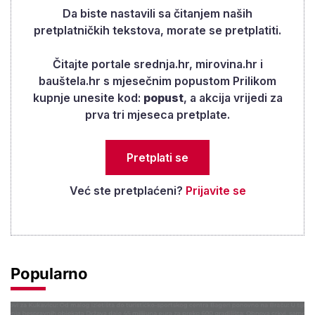
njegovom računu iznosilo je 41.246 eura. Prema
Da biste nastavili sa čitanjem naših
našem izračunu, radi se o štednji koja je za
pretplatničkih tekstova, morate se pretplatiti.
4.112,85 eura viša od prosječnog iznosa na
Čitajte portale srednja.hr, mirovina.hr i
računu prošlogodišnjih korisnika mirovine iz oba
bauštela.hr s mjesečnim popustom Prilikom
stupa.
kupnje unesite kod:
popust
, a akcija vrijedi za
prva tri mjeseca pretplate.
Pretplati se
Već ste pretplaćeni?
Prijavite se
Popularno