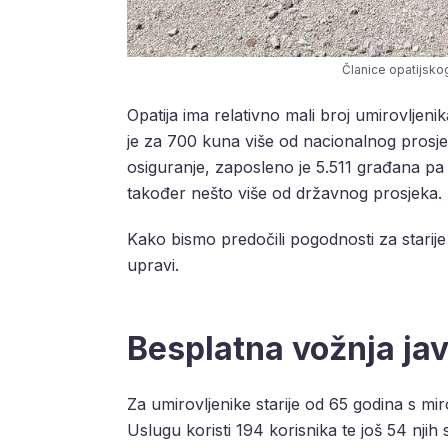
Članice opatijskog
Opatija ima relativno mali broj umirovljen
je za 700 kuna više od nacionalnog pros
osiguranje, zaposleno je 5.511 građana pa 
također nešto više od državnog prosjeka.
Kako bismo predočili pogodnosti za starij
upravi.
Besplatna vožnja ja
Za umirovljenike starije od 65 godina s mi
Uslugu koristi 194 korisnika te još 54 njih 