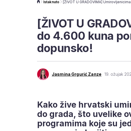
Istaknuto
[ŽIVOT U GRADOV
do 4.600 kuna po
dopunsko!
Jasmina Grgurić Zanze
19. ožujak 20
Kako žive hrvatski umir
do grada, što uvelike ov
programima koje su je