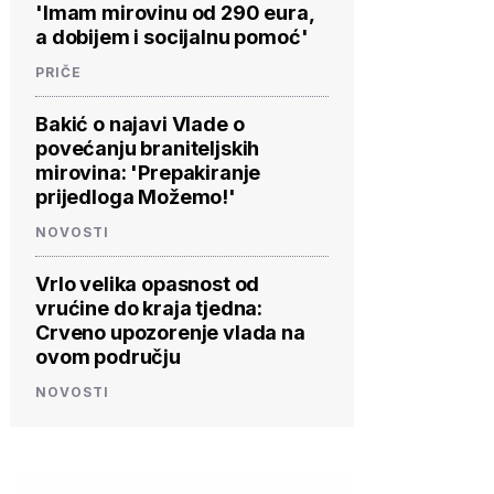
'Imam mirovinu od 290 eura,
a dobijem i socijalnu pomoć'
PRIČE
Bakić o najavi Vlade o
povećanju braniteljskih
mirovina: 'Prepakiranje
prijedloga Možemo!'
NOVOSTI
Vrlo velika opasnost od
vrućine do kraja tjedna:
Crveno upozorenje vlada na
ovom području
NOVOSTI