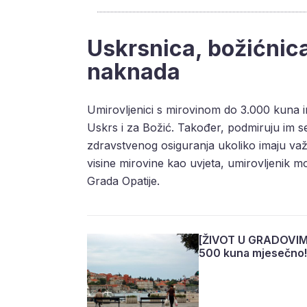
Uskrsnica, božićnic
naknada
Umirovljenici s mirovinom do 3.000 kuna
Uskrs i za Božić. Također, podmiruju im s
zdravstvenog osiguranja ukoliko imaju važ
visine mirovine kao uvjeta, umirovljenik m
Grada Opatije.
[ŽIVOT U GRADOVIMA
500 kuna mjesečno