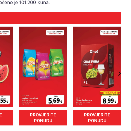
ošeno je 101.200 kuna.
E
PROVJERITE
PROVJERITE
PONUDU
PONUDU