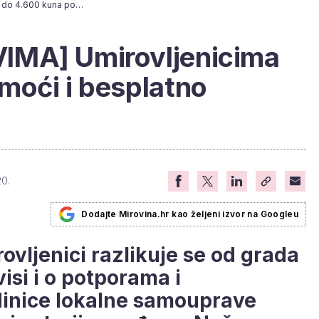
[ŽIVOT U GRADOVIMA] Umirovljenicima do 4.600 kuna pomoći i besplatno dopunsko!
IMA] Umirovljenicima
moći i besplatno
20.
Dodajte Mirovina.hr kao željeni izvor na Googleu
ovljenici razlikuje se od grada
isi i o potporama i
dinice lokalne samouprave