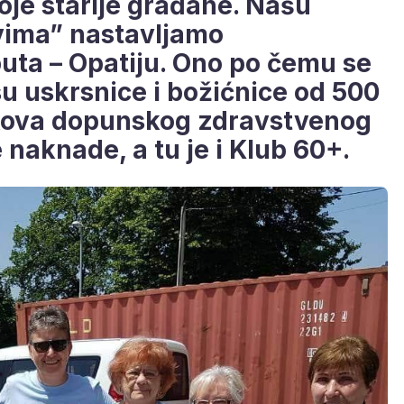
oje starije građane. Našu
vima” nastavljamo
puta – Opatiju. Ono po čemu se
su uskrsnice i božićnice od 500
kova dopunskog zdravstvenog
naknade, a tu je i Klub 60+.