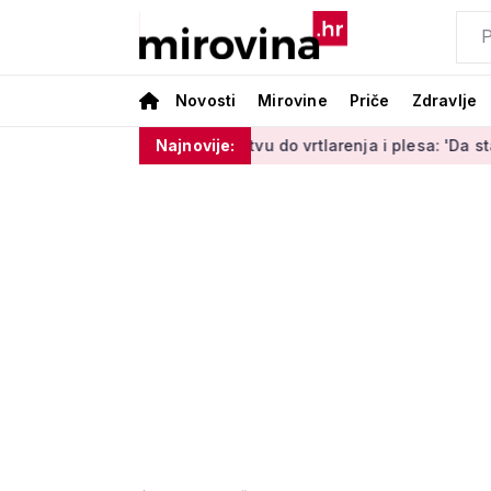
Novosti
Mirovine
Priče
Zdravlje
 internet bankarstvu do vrtlarenja i plesa: 'Da starije osobe 
Najnovije: