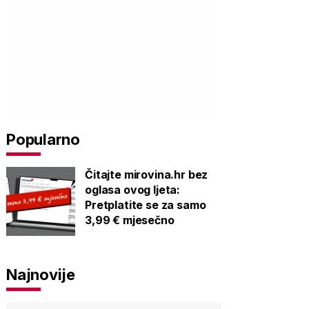
Popularno
Čitajte mirovina.hr bez
oglasa ovog ljeta:
Pretplatite se za samo
3,99 € mjesečno
Najnovije