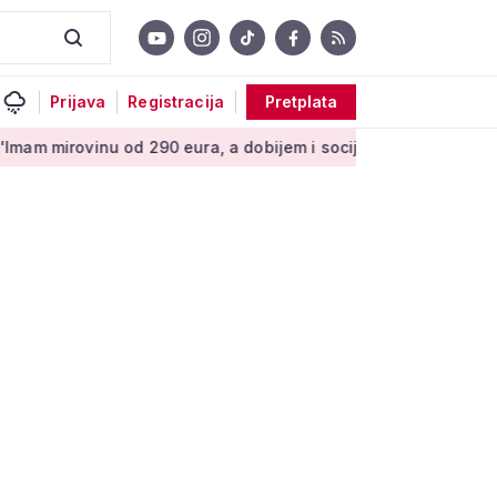
Prijava
Registracija
Pretplata
u od 290 eura, a dobijem i socijalnu pomoć'
Bakić o najavi