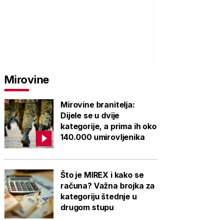
Mirovine
Mirovine branitelja:
Dijele se u dvije
kategorije, a prima ih oko
140.000 umirovljenika
Što je MIREX i kako se
računa? Važna brojka za
kategoriju štednje u
drugom stupu