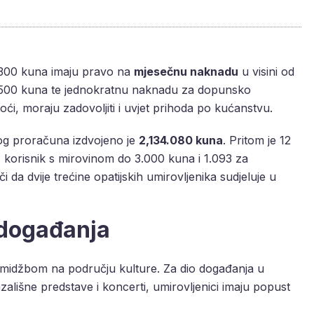
1.300 kuna imaju pravo na
mjesečnu naknadu
u visini od
 500 kuna te jednokratnu naknadu za dopunsko
ći, moraju zadovoljiti i uvjet prihoda po kućanstvu.
og proračuna izdvojeno je
2,134.080 kuna
. Pritom je 12
1 korisnik s mirovinom do 3.000 kuna i 1.093 za
da dvije trećine opatijskih umirovljenika sudjeluje u
 događanja
promidžbom na području kulture. Za dio događanja u
azališne predstave i koncerti, umirovljenici imaju popust