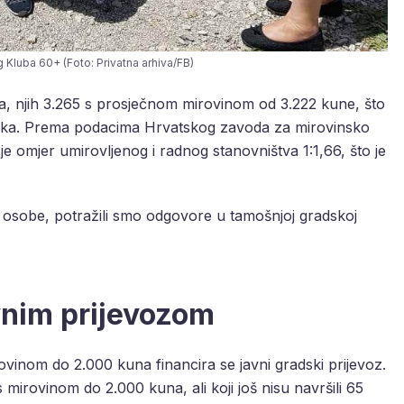
 Kluba 60+ (Foto: Privatna arhiva/FB)
ika, njih 3.265 s prosječnom mirovinom od 3.222 kune, što
jeka. Prema podacima Hrvatskog zavoda za mirovinsko
je omjer umirovljenog i radnog stanovništva 1:1,66, što je
e osobe, potražili smo odgovore u tamošnjoj gradskoj
vnim prijevozom
rovinom do 2.000 kuna financira se javni gradski prijevoz.
s mirovinom do 2.000 kuna, ali koji još nisu navršili 65