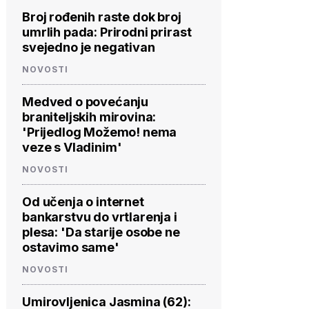
Broj rođenih raste dok broj
umrlih pada: Prirodni prirast
svejedno je negativan
NOVOSTI
Medved o povećanju
braniteljskih mirovina:
'Prijedlog Možemo! nema
veze s Vladinim'
NOVOSTI
Od učenja o internet
bankarstvu do vrtlarenja i
plesa: 'Da starije osobe ne
ostavimo same'
NOVOSTI
Umirovljenica Jasmina (62):