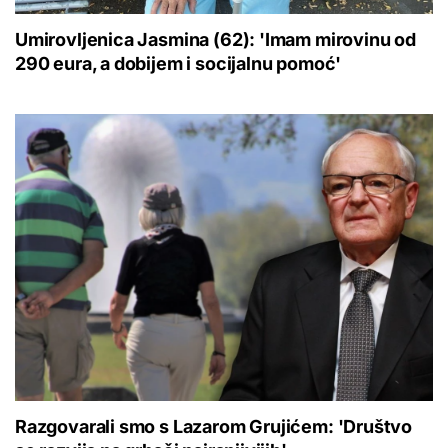
Umirovljenica Jasmina (62): 'Imam mirovinu od
290 eura, a dobijem i socijalnu pomoć'
Razgovarali smo s Lazarom Grujićem: 'Društvo