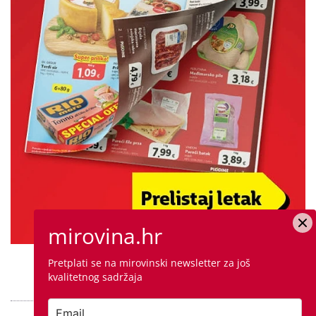
mirovina.hr
Pretplati se na mirovinski newsletter za još
PROVJERITE PONUDU
kvalitetnog sadržaja