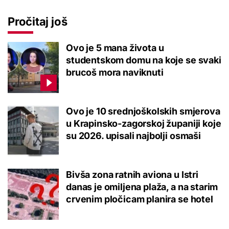
Pročitaj još
Ovo je 5 mana života u
studentskom domu na koje se svaki
brucoš mora naviknuti
Ovo je 10 srednjoškolskih smjerova
u Krapinsko-zagorskoj županiji koje
su 2026. upisali najbolji osmaši
Bivša zona ratnih aviona u Istri
danas je omiljena plaža, a na starim
crvenim pločicam planira se hotel