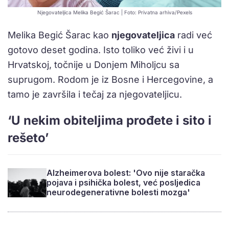
Njegovateljica Melika Begić Šarac | Foto: Privatna arhiva/Pexels
Melika Begić Šarac kao
njegovateljica
radi već
gotovo deset godina. Isto toliko već živi i u
Hrvatskoj, točnije u Donjem Miholjcu sa
suprugom. Rodom je iz Bosne i Hercegovine, a
tamo je završila i tečaj za njegovateljicu.
‘U nekim obiteljima prođete i sito i
rešeto’
Alzheimerova bolest: 'Ovo nije staračka
pojava i psihička bolest, već posljedica
neurodegenerativne bolesti mozga'