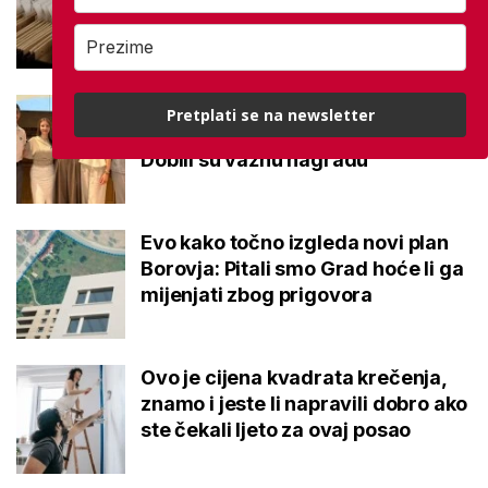
potvrđeno
Studenti otkrili kako se obraćati
Pretplati se na newsletter
mladima kad je u pitanju alkohol:
Dobili su važnu nagradu
Evo kako točno izgleda novi plan
Borovja: Pitali smo Grad hoće li ga
mijenjati zbog prigovora
Ovo je cijena kvadrata krečenja,
znamo i jeste li napravili dobro ako
ste čekali ljeto za ovaj posao