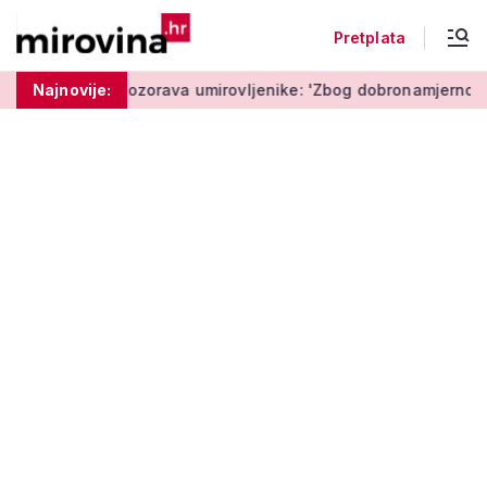
Pretplata
Policija upozorava umirovljenike: 'Zbog dobronamjernosti pos
Najnovije: