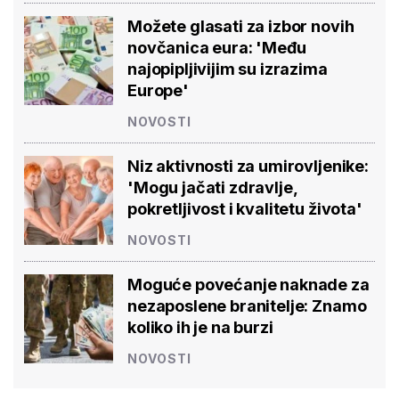
Možete glasati za izbor novih
novčanica eura: 'Među
najopipljivijim su izrazima
Europe'
NOVOSTI
Niz aktivnosti za umirovljenike:
'Mogu jačati zdravlje,
pokretljivost i kvalitetu života'
NOVOSTI
Moguće povećanje naknade za
nezaposlene branitelje: Znamo
koliko ih je na burzi
NOVOSTI