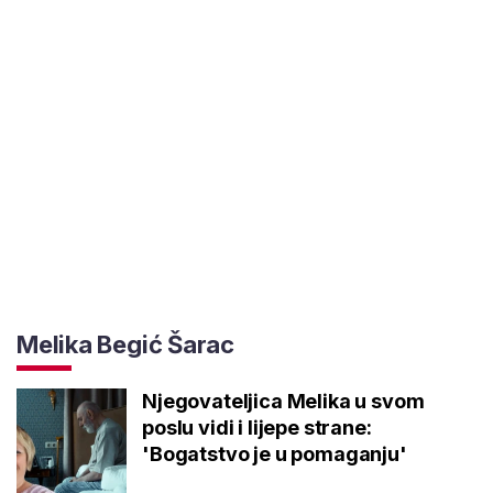
Melika Begić Šarac
Njegovateljica Melika u svom
poslu vidi i lijepe strane:
'Bogatstvo je u pomaganju'