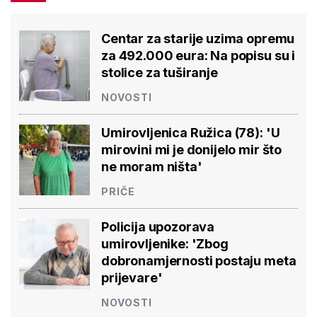
Centar za starije uzima opremu
za 492.000 eura: Na popisu su i
stolice za tuširanje
NOVOSTI
Umirovljenica Ružica (78): 'U
mirovini mi je donijelo mir što
ne moram ništa'
PRIČE
Policija upozorava
umirovljenike: 'Zbog
dobronamjernosti postaju meta
prijevare'
NOVOSTI