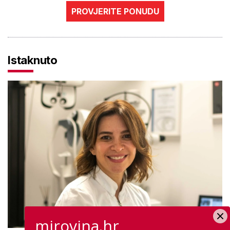
PROVJERITE PONUDU
Istaknuto
mirovina.hr