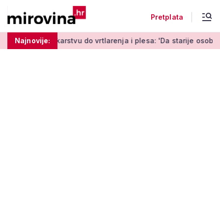
Pretplata
stvu do vrtlarenja i plesa: 'Da starije osobe ne ostavimo same
Najnovije: