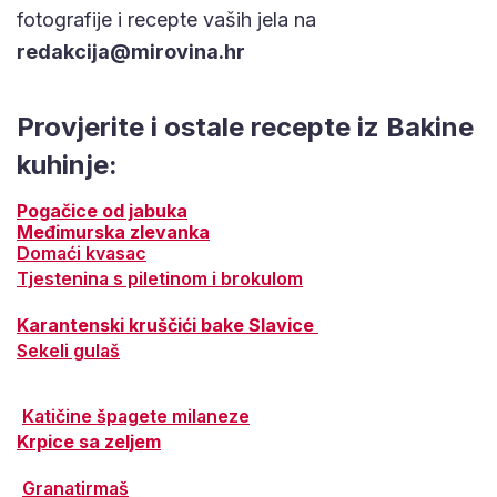
fotografije i recepte vaših jela na
redakcija@mirovina.hr
Provjerite i ostale recepte iz Bakine
kuhinje:
Pogačice od jabuka
Međimurska zlevanka
Domaći kvasac
Tjestenina s piletinom i brokulom
Karantenski kruščići bake Slavice
Sekeli gulaš
Katičine špagete milaneze
Krpice sa zeljem
Granatirmaš