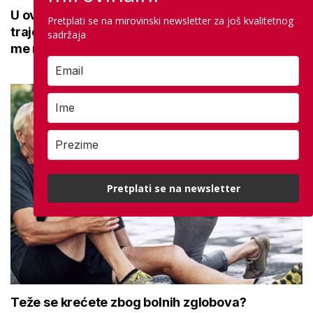
U ovoj optici rade najdetaljniji pregled vida,
Pretplati se na mirovinski newsletter za još kvalitetnog
traje sat vremena: Bila sam na njemu, evo što
sadržaja
me naučio
Pretplati se na newsletter
Teže se krećete zbog bolnih zglobova?