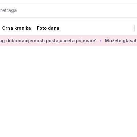
Crna kronika
Foto dana
rnosti postaju meta prijevare'
Možete glasati za izbor novi