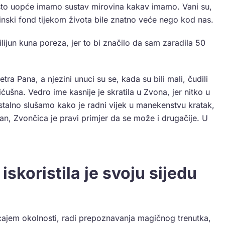
ni što uopće imamo sustav mirovina kakav imamo. Vani su,
ovinski fond tijekom života bile znatno veće nego kod nas.
ilijun kuna poreza, jer to bi značilo da sam zaradila 50
Petra Pana, a njezini unuci su se, kada su bili mali, čudili
ićušna. Vedro ime kasnije je skratila u Zvona, jer nitko u
o stalno slušamo kako je radni vijek u manekenstvu kratak,
n, Zvončica je pravi primjer da se može i drugačije. U
iskoristila je svoju sijedu
tjecajem okolnosti, radi prepoznavanja magičnog trenutka,