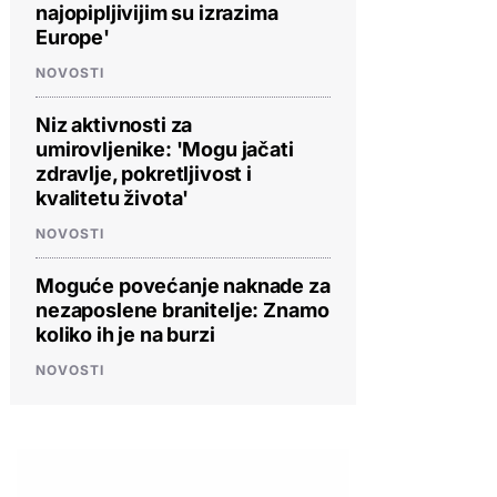
najopipljivijim su izrazima
Europe'
NOVOSTI
Niz aktivnosti za
umirovljenike: 'Mogu jačati
zdravlje, pokretljivost i
kvalitetu života'
NOVOSTI
Moguće povećanje naknade za
nezaposlene branitelje: Znamo
koliko ih je na burzi
NOVOSTI