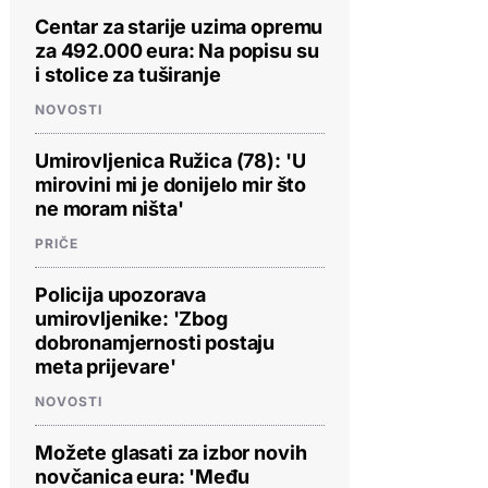
Centar za starije uzima opremu
za 492.000 eura: Na popisu su
i stolice za tuširanje
NOVOSTI
Umirovljenica Ružica (78): 'U
mirovini mi je donijelo mir što
ne moram ništa'
PRIČE
Policija upozorava
umirovljenike: 'Zbog
dobronamjernosti postaju
meta prijevare'
NOVOSTI
Možete glasati za izbor novih
novčanica eura: 'Među