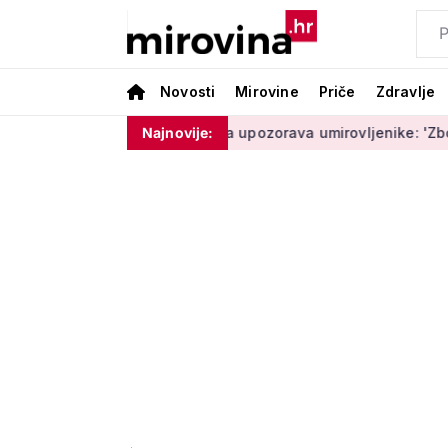
Novosti
Mirovine
Priče
Zdravlje
m ništa'
Policija upozorava umirovljenike: 'Zbog dobronamje
Najnovije: