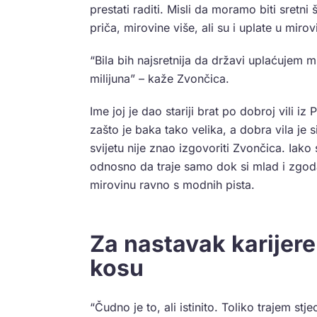
prestati raditi. Misli da moramo biti sret
priča, mirovine više, ali su i uplate u mir
“Bila bih najsretnija da državi uplaćujem m
milijuna” – kaže Zvončica.
Ime joj je dao stariji brat po dobroj vili iz 
zašto je baka tako velika, a dobra vila je s
svijetu nije znao izgovoriti Zvončica. Iak
odnosno da traje samo dok si mlad i zgoda
mirovinu ravno s modnih pista.
Za nastavak karijere 
kosu
“Čudno je to, ali istinito. Toliko trajem s