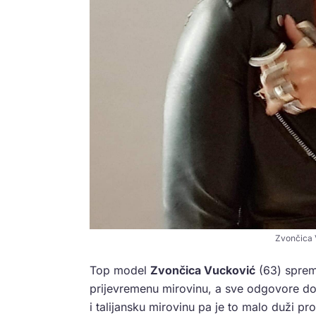
Zvončica 
Top model
Zvončica Vucković
(63) sprema
prijevremenu mirovinu, a sve odgovore do
i talijansku mirovinu pa je to malo duži p