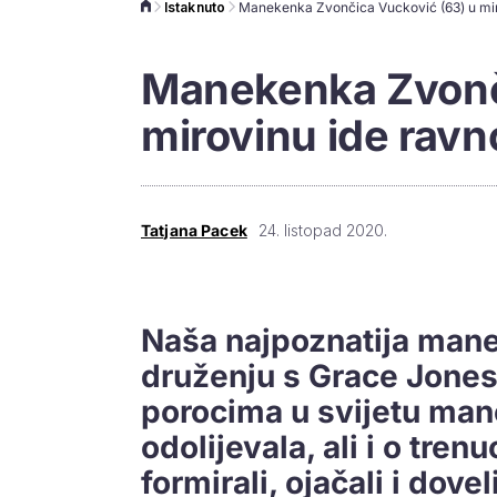
Istaknuto
Manekenka Zvonč
mirovinu ide ravn
Tatjana Pacek
24. listopad 2020.
Naša najpoznatija man
druženju s Grace Jone
porocima u svijetu mane
odolijevala, ali i o trenu
formirali, ojačali i dov