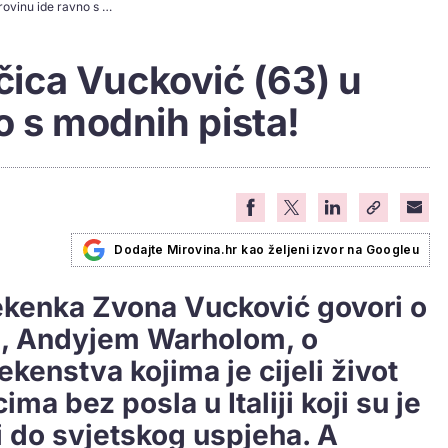
Manekenka Zvončica Vucković (63) u mirovinu ide ravno s modnih pista!
ica Vucković (63) u
o s modnih pista!
Dodajte Mirovina.hr kao željeni izvor na Googleu
ekenka Zvona Vucković govori o
s, Andyjem Warholom, o
kenstva kojima je cijeli život
cima bez posla u Italiji koji su je
eli do svjetskog uspjeha. A