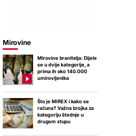
Mirovine
Mirovine branitelja: Dijele
se u dvije kategorije, a
prima ih oko 140.000
umirovljenika
Što je MIREX i kako se
računa? Važna brojka za
kategoriju štednje u
drugom stupu