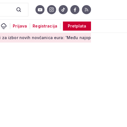
Prijava
Registracija
Pretplata
h novčanica eura: 'Među najopipljivijim su izrazima Europe'