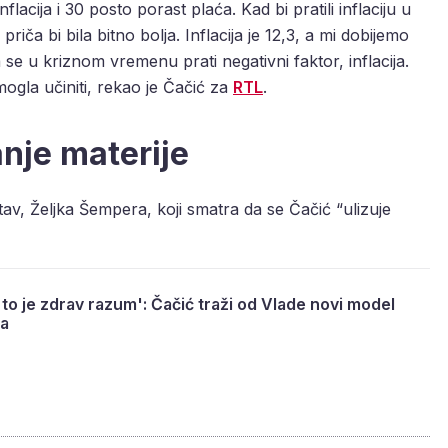
inflacija i 30 posto porast plaća. Kad bi pratili inflaciju u
riča bi bila bitno bolja. Inflacija je 12,3, a mi dobijemo
a se u kriznom vremenu prati negativni faktor, inflacija.
mogla učiniti, rekao je Čačić za
RTL
.
nje materije
stav, Željka Šempera, koji smatra da se Čačić “ulizuje
 to je zdrav razum': Čačić traži od Vlade novi model
na