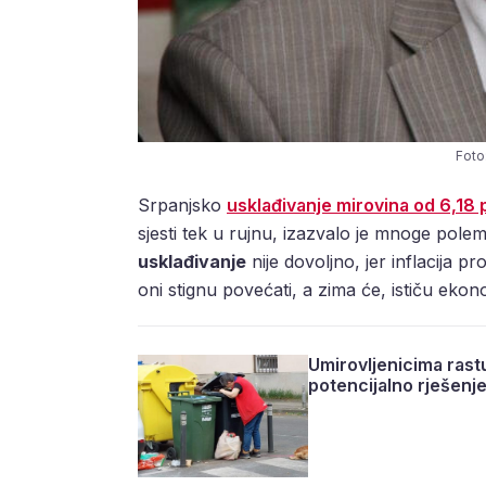
Foto
Srpanjsko
usklađivanje mirovina od 6,18 
sjesti tek u rujnu, izazvalo je mnoge polem
usklađivanje
nije dovoljno, jer inflacija 
oni stignu povećati, a zima će, ističu ekon
Umirovljenicima rastu
potencijalno rješenj