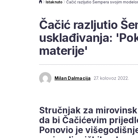
Istaknuto
Čačić razljutio 
usklađivanja: 'P
materije'
Milan Dalmacija
27. kolovoz 2022.
Stručnjak za mirovinsk
da bi Čačićevim prijed
Ponovio je višegodišnj