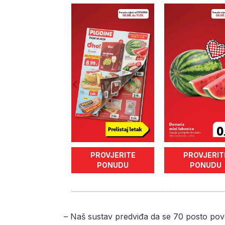
PROVJERITE
PROVJERIT
PONUDU
PONUDU
– Naš sustav predviđa da se 70 posto poveć