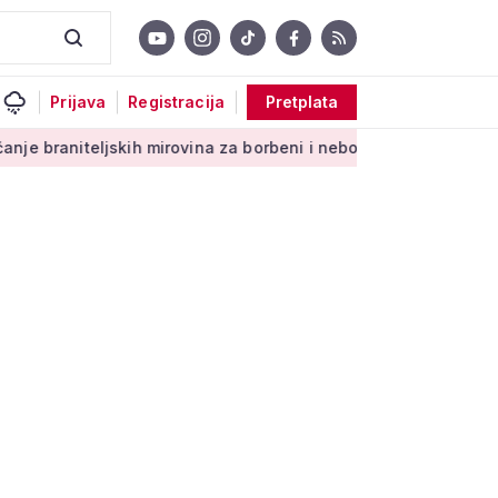
Prijava
Registracija
Pretplata
skih mirovina za borbeni i neborbeni sektor od početka 2027. 