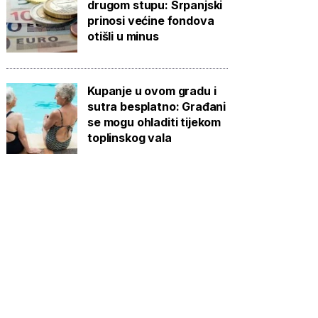
drugom stupu: Srpanjski
prinosi većine fondova
otišli u minus
Kupanje u ovom gradu i
sutra besplatno: Građani
se mogu ohladiti tijekom
toplinskog vala