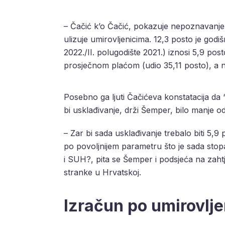
– Čačić k’o Čačić, pokazuje nepoznavanje 
ulizuje umirovljenicima. 12,3 posto je godišn
2022./II. polugodište 2021.) iznosi 5,9 po
prosječnom plaćom (udio 35,11 posto), a ne
Posebno ga ljuti Čačićeva konstatacija da “
bi usklađivanje, drži Šemper, bilo manje od
– Zar bi sada usklađivanje trebalo biti 5,9 p
po povoljnijem parametru što je sada st
i SUH?, pita se Šemper i podsjeća na zaht
stranke u Hrvatskoj.
Izračun po umirovlje