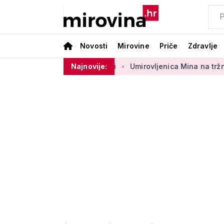
Novosti
Mirovine
Priče
Zdravlje
og sektora 50 centi
Najnovije:
Umirovljenica Mina na tržnici prodaje 45