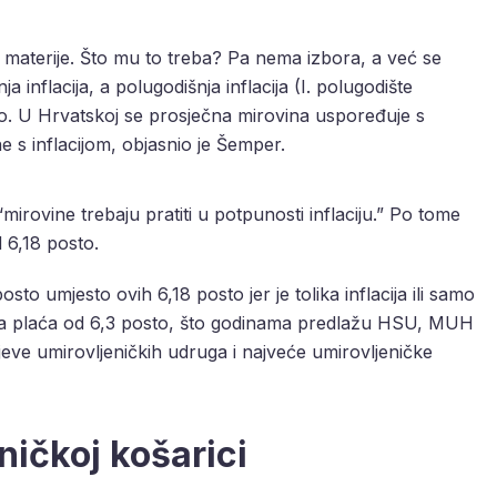
materije. Što mu to treba? Pa nema izbora, a već se
ja inflacija, a polugodišnja inflacija (I. polugodište
sto. U Hrvatskoj se prosječna mirovina uspoređuje s
 s inflacijom, objasnio je Šemper.
mirovine trebaju pratiti u potpunosti inflaciju.” Po tome
 6,18 posto.
osto umjesto ovih 6,18 posto jer je tolika inflacija ili samo
opa plaća od 6,3 posto, što godinama predlažu HSU, MUH
jeve umirovljeničkih udruga i najveće umirovljeničke
ničkoj košarici