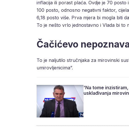
inflacija ili porast plaća. Ovdje je 70 posto 
100 posto, odnosno negativni faktor, cijela p
6,18 posto više. Prva mjera bi mogla biti d
To je nešto vrlo jednostavno i Vlada bi to 
Čačićevo nepoznava
To je naljutilo stručnjaka za mirovinski su
umirovljenicima”.
'Na tome inzistiram,
usklađivanja mirovi