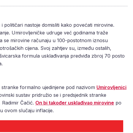
 i političari nastoje domisliti kako povećati mirovine.
anje. Umirovljeničke udruge već godinama traže
da se mirovine računaju u 100-postotnom iznosu
potrošačkih cijena. Svoj zahtjev su, između ostalih,
 švicarska formula usklađivanja predviđa zbroj 70 posto
a.
čke stranke formalno ujedinjene pod nazivom
Umirovljenici
rovinski sustav pridružio se i predsjednik stranke
, Radimir Čačić.
On bi također usklađivao mirovine
po
 ovom slučaju inflacije.