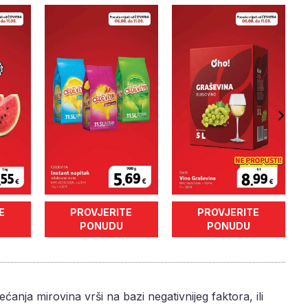
E
PROVJERITE
PROVJERITE
PONUDU
PONUDU
anja mirovina vrši na bazi negativnijeg faktora, ili