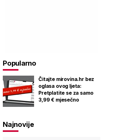
Popularno
Čitajte mirovina.hr bez
oglasa ovog ljeta:
Pretplatite se za samo
3,99 € mjesečno
Najnovije