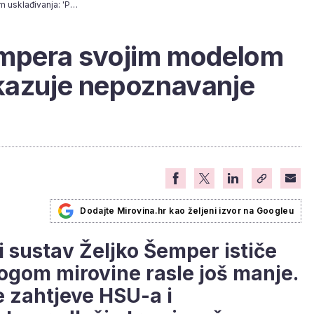
Čačić razljutio Šempera svojim modelom usklađivanja: 'Pokazuje nepoznavanje materije'
Šempera svojim modelom
okazuje nepoznavanje
Dodajte Mirovina.hr kao željeni izvor na Googleu
i sustav Željko Šemper ističe
logom mirovine rasle još manje.
e zahtjeve HSU-a i