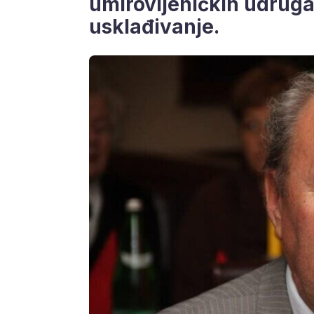
umirovljeničkih udruga
usklađivanje.