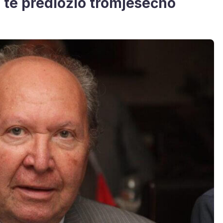
 te predložio tromjesečno