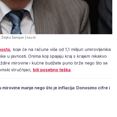
: Željko Šemper | hsu.hr
posto
, koje će na račune više od 1,1 milijun umirovljenika
ike u javnosti. Onima koji spajaju kraj s krajem nikakvo
proždire mirovine i kućne budžete puno brže nego što se
omski stručnjaci,
biti posebno teška
.
 mirovine manje nego što je inflacija: Donosimo cifre i
e