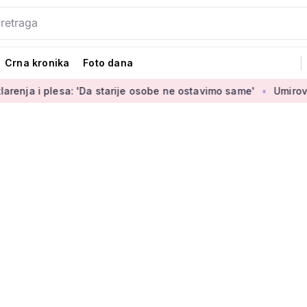
Crna kronika
Foto dana
esa: 'Da starije osobe ne ostavimo same'
Umirovljenica Jasm