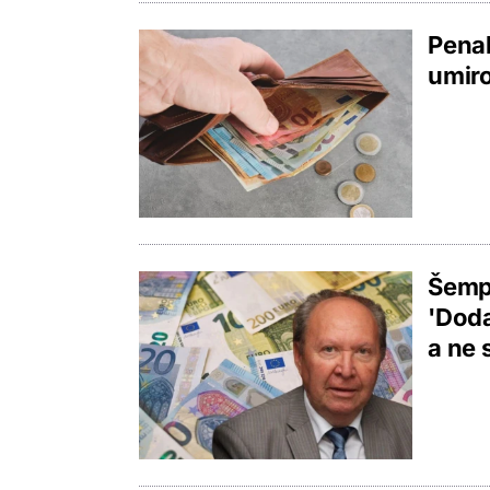
Penal
umiro
Šempe
'Doda
a ne