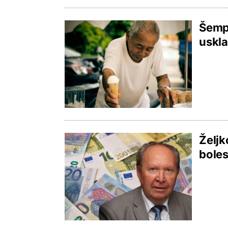
Šempe
uskla
Željk
boles