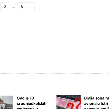
...
2
8
Ovo je 10
Bivša zona ra
srednjoškolskih
aviona u Istri
smjerova u
danas je omil