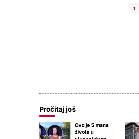
1
Pročitaj još
Ovo je 5 mana
života u
studentskom