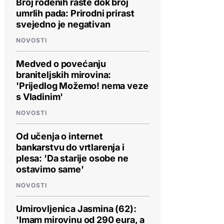
Broj rođenih raste dok broj
umrlih pada: Prirodni prirast
svejedno je negativan
NOVOSTI
Medved o povećanju
braniteljskih mirovina:
'Prijedlog Možemo! nema veze
s Vladinim'
NOVOSTI
Od učenja o internet
bankarstvu do vrtlarenja i
plesa: 'Da starije osobe ne
ostavimo same'
NOVOSTI
Umirovljenica Jasmina (62):
'Imam mirovinu od 290 eura, a