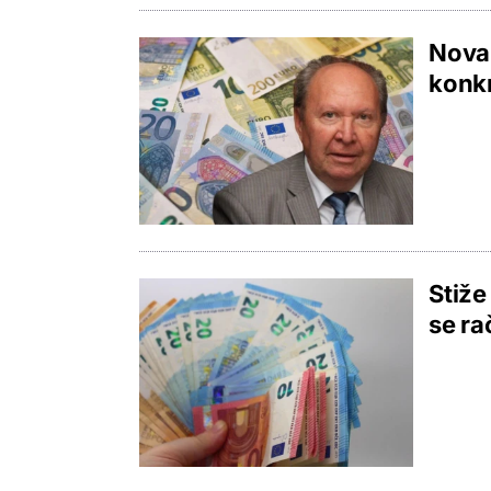
Nova 
konkr
Stiže
se ra