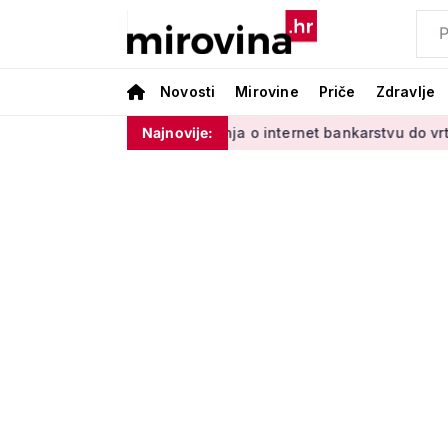
Novosti
Mirovine
Priče
Zdravlje
ladinim'
Od učenja o internet bankarstvu do vrtlarenja i pl
Najnovije: