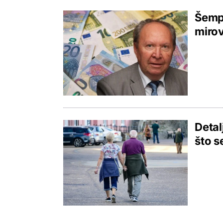
Šempe
mirov
Detal
što s