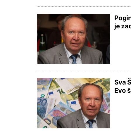
Pogin
je za
Sva Š
Evo š