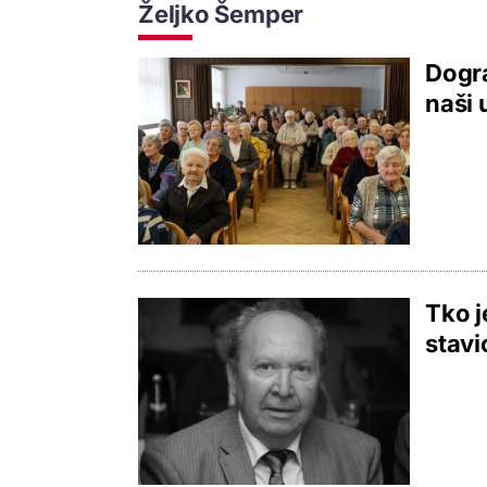
Željko Šemper
Dogra
naši 
Tko j
stavi