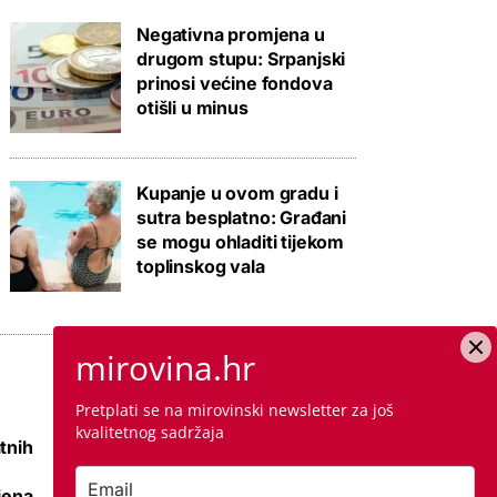
Negativna promjena u
drugom stupu: Srpanjski
prinosi većine fondova
otišli u minus
Kupanje u ovom gradu i
sutra besplatno: Građani
se mogu ohladiti tijekom
toplinskog vala
mirovina.hr
Pretplati se na mirovinski newsletter za još
kvalitetnog sadržaja
tnih
Raspisana dva
mega natječaja za
jena
80 km cesta kod