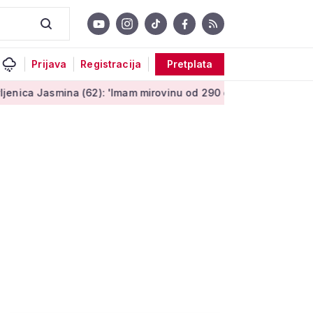
Prijava
Registracija
Pretplata
ina (62): 'Imam mirovinu od 290 eura, a dobijem i socijalnu po