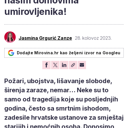
našim domovima
umirovljenika!
Jasmina Grgurić Zanze
28. kolovoz 2023.
Dodajte Mirovina.hr kao željeni izvor na Googleu
Požari, ubojstva, lišavanje slobode,
širenja zaraze, nemar… Neke su to
samo od tragedija koje su posljednjih
godina, često sa smrtnim ishodom,
zadesile hrvatske ustanove za smještaj
starijih i nemoćnih osoba. Donosimo