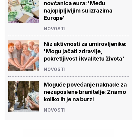
novčanica eura: 'Među
najopipljivijim su izrazima
Europe'
NOVOSTI
Niz aktivnosti za umirovljenike:
'Mogu jačati zdravlje,
pokretljivost i kvalitetu života'
NOVOSTI
Moguće povećanje naknade za
nezaposlene branitelje: Znamo
koliko ih je na burzi
NOVOSTI