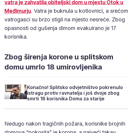
vatra je zahvatila obiteljski dom u mjestu Otok u
Međimurju
. Vatra je buknula u kotlovnici, a srećom
vatrogasci su brzo stigli na mjesto nesreće. Zbog
opasnosti od gušenja dimom evakuirano je 17
korisnika.
Zbog širenja korone u splitskom
domu umrlo 18 umirovljenika
Konačno! Splitsko odvjetništvo pokrenulo
istragu protiv ravnatelja i još dvoje zbog
smrti 18 korisnika Doma za starije
Nedugo nakon tragičnih požara, korisnike brojnih
domova “pokosila” je korona, a najveći takav