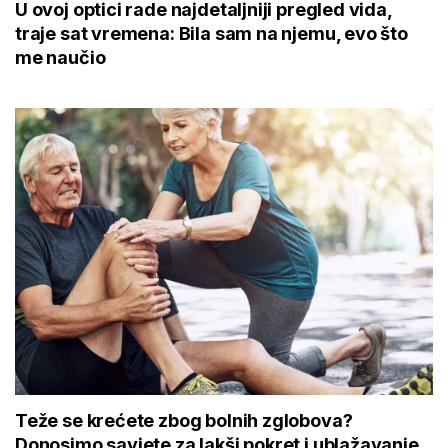
U ovoj optici rade najdetaljniji pregled vida,
traje sat vremena: Bila sam na njemu, evo što
me naučio
Teže se krećete zbog bolnih zglobova?
Donosimo savjete za lakši pokret i ublažavanje