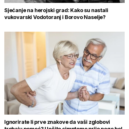
Sjećanje na herojski grad: Kako su nastali
vukovarski Vodotoranj i Borovo Naselje?
Ignorirate li prve znakove da vaši zglobovi
trebaju pomoć? Uočite simptome prije nego bol