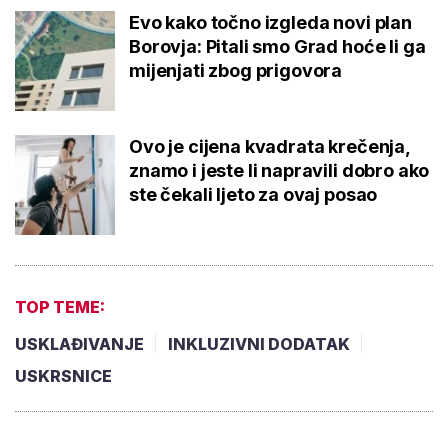
Evo kako točno izgleda novi plan
Borovja: Pitali smo Grad hoće li ga
mijenjati zbog prigovora
Ovo je cijena kvadrata krečenja,
znamo i jeste li napravili dobro ako
ste čekali ljeto za ovaj posao
TOP TEME:
USKLAĐIVANJE
INKLUZIVNI DODATAK
USKRSNICE