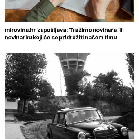
mirovina.hr zapošljava: Tražimo novinara ili
novinarku koji će se pridružiti našem timu