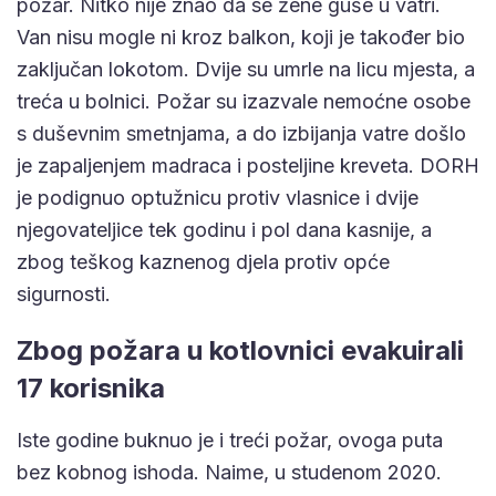
požar. Nitko nije znao da se žene guše u vatri.
Van nisu mogle ni kroz balkon, koji je također bio
zaključan lokotom. Dvije su umrle na licu mjesta, a
treća u bolnici. Požar su izazvale nemoćne osobe
s duševnim smetnjama, a do izbijanja vatre došlo
je zapaljenjem madraca i posteljine kreveta. DORH
je podignuo optužnicu protiv vlasnice i dvije
njegovateljice tek godinu i pol dana kasnije, a
zbog teškog kaznenog djela protiv opće
sigurnosti.
Zbog požara u kotlovnici evakuirali
17 korisnika
Iste godine buknuo je i treći požar, ovoga puta
bez kobnog ishoda. Naime, u studenom 2020.