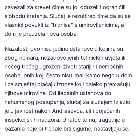
zavezali za krevet čime su joj oduzeli i ograničili
slobodu kretanja. Slučaj je rezultirao time da su se
vlasnici povukli iz “biznisa” s umirovljenicima, a
dom je preuzela nova osoba.
Nažalost, ovo nisu jedine ustanove u kojima su
zbog nemara, nezadovoljenih tehničkih uvjeta ili
nečeg trećeg ugroženi životi starijih i nemoćnih
osoba, onih koji često nisu imali kamo nego u dom
i za smještaj plaćaju iznose koji daleko premašuju
njihove mirovine. Od ilegalnih ustanova do
nehumanog postupanja, slučaj za slučajem izlazio
je u javnost nakon Andraševca, ali i pojačanih
inspekcijskih nadzora. Unatoč tomu, tragedije u
oazama koje bi trebale biti sigurne, nastavljaju se.