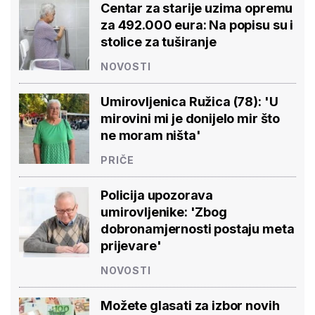
Centar za starije uzima opremu
za 492.000 eura: Na popisu su i
stolice za tuširanje
NOVOSTI
Umirovljenica Ružica (78): 'U
mirovini mi je donijelo mir što
ne moram ništa'
PRIČE
Policija upozorava
umirovljenike: 'Zbog
dobronamjernosti postaju meta
prijevare'
NOVOSTI
Možete glasati za izbor novih