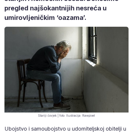
pregled najšokantnijih nesreća u
umirovljeničkim ‘oazama’.
Stariji čovjek | foto: Ilustracija: Rawpixel
Ubojstvo i samoubojstvo u udomiteljskoj obitelji u