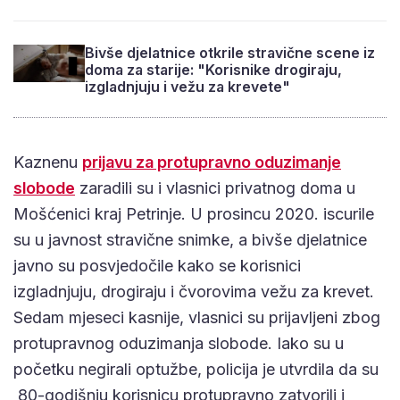
Bivše djelatnice otkrile stravične scene iz
doma za starije: "Korisnike drogiraju,
izgladnjuju i vežu za krevete"
Kaznenu
prijavu za protupravno oduzimanje
slobode
zaradili su i vlasnici privatnog doma u
Mošćenici kraj Petrinje. U prosincu 2020. iscurile
su u javnost stravične snimke, a bivše djelatnice
javno su posvjedočile kako se korisnici
izgladnjuju, drogiraju i čvorovima vežu za krevet.
Sedam mjeseci kasnije, vlasnici su prijavljeni zbog
protupravnog oduzimanja slobode. Iako su u
početku negirali optužbe, policija je utvrdila da su
80-godišnju korisnicu protupravno zatvorili i