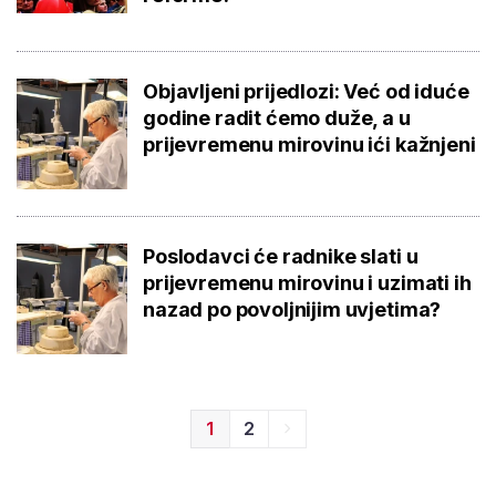
Objavljeni prijedlozi: Već od iduće
godine radit ćemo duže, a u
prijevremenu mirovinu ići kažnjeni
Poslodavci će radnike slati u
prijevremenu mirovinu i uzimati ih
nazad po povoljnijim uvjetima?
1
2