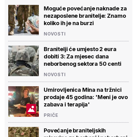
Moguće povećanje naknade za
nezaposlene branitelje: Znamo
koliko ih je na burzi
NOVOSTI
Branitelji će umjesto 2 eura
dobiti 3: Za mjesec dana
neborbenog sektora 50 centi
NOVOSTI
Umirovljenica Mina na tržnici
prodaje 45 godina: 'Meni je ovo
zabava i terapija'
PRIČE
Povećanje braniteljskih