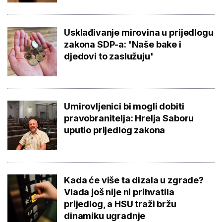
Usklađivanje mirovina u prijedlogu
zakona SDP-a: 'Naše bake i
djedovi to zaslužuju'
Umirovljenici bi mogli dobiti
pravobranitelja: Hrelja Saboru
uputio prijedlog zakona
Kada će više ta dizala u zgrade?
Vlada još nije ni prihvatila
prijedlog, a HSU traži bržu
dinamiku ugradnje