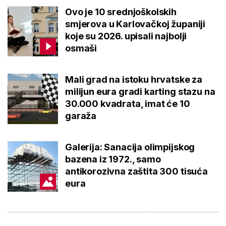
Ovo je 10 srednjoškolskih
smjerova u Karlovačkoj županiji
koje su 2026. upisali najbolji
osmaši
Mali grad na istoku hrvatske za
milijun eura gradi karting stazu na
30.000 kvadrata, imat će 10
garaža
Galerija: Sanacija olimpijskog
bazena iz 1972., samo
antikorozivna zaštita 300 tisuća
eura