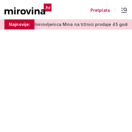
Pretplata
 centi
Najnovije:
Umirovljenica Mina na tržnici prodaje 45 godina: 'Meni