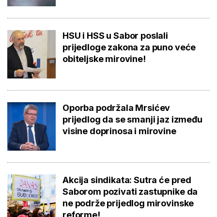
HSU i HSS u Sabor poslali
prijedloge zakona za puno veće
obiteljske mirovine!
Oporba podržala Mrsićev
prijedlog da se smanji jaz između
visine doprinosa i mirovine
Akcija sindikata: Sutra će pred
Saborom pozivati zastupnike da
ne podrže prijedlog mirovinske
reforme!