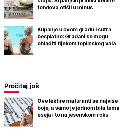
stupu: Srpanjski prinosi većine
fondova otišli u minus
Kupanje u ovom gradu i sutra
besplatno: Građani se mogu
ohladiti tijekom toplinskog vala
Pročitaj još
Ove lektire maturanti se najviše
boje, a samo je jednom bila tema
eseja i to na jesenskom roku