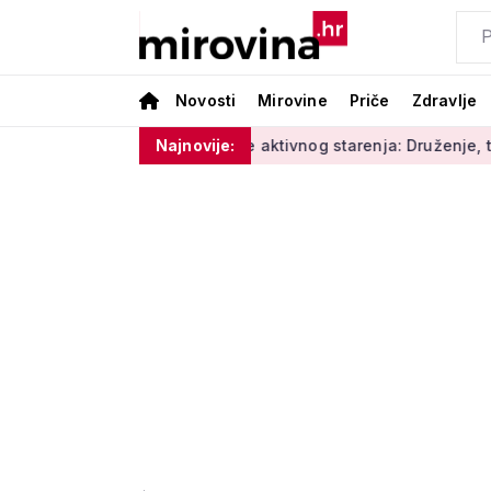
Novosti
Mirovine
Priče
Zdravlje
age'
Radionice aktivnog starenja: Druženje, tjelovježba i zd
Najnovije: