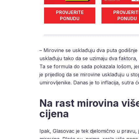
PROVJERITE
PROVJERIT
PONUDU
PONUDU
– Mirovine se usklađuju dva puta godišnje p
usklađuju tako da se uzimaju dva faktora, 
Ta se formula do sada pokazala lošom, jer 
je prijedlog da se mirovine usklađuju u st
umirovljenike. Danas je to inflacija, sutra ć
Na rast mirovina viš
cijena
Ipak, Glasovac je tek djelomično u pravu, j
mirovina. Plaće su, naime, rasle više nego