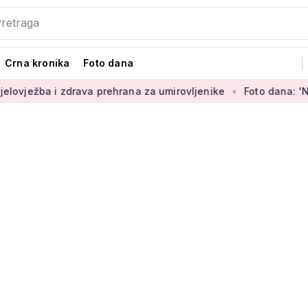
Crna kronika
Foto dana
rava prehrana za umirovljenike
Foto dana: 'Najljepši dio sva