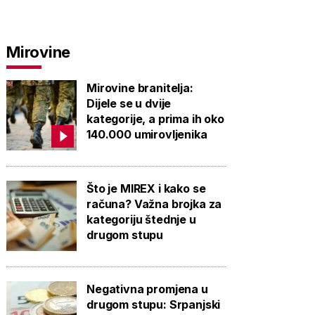
PROVJERITE
PROVJERITE
PROVJ
PONUDU
PONUDU
PON
Mirovine
Mirovine branitelja:
Dijele se u dvije
kategorije, a prima ih oko
140.000 umirovljenika
Što je MIREX i kako se
računa? Važna brojka za
kategoriju štednje u
drugom stupu
Negativna promjena u
drugom stupu: Srpanjski