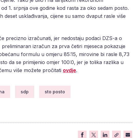
 i od 1. srpnja ove godine kod rasta za oko sedam posto.
h deset usklađivanja, cijene su samo dvaput rasle više
će precizno izračunati, jer nedostaju podaci DZS-a o
k, preliminaran izračun za prva četiri mjeseca pokazuje
a obećanu formulu u omjeru 85:15, mirovine bi rasle 8,73
to da se primijenio omjer 100:0, jer je tolika razlika u
čemu više možete pročitati
ovdje
.
ona
sdp
sto posto