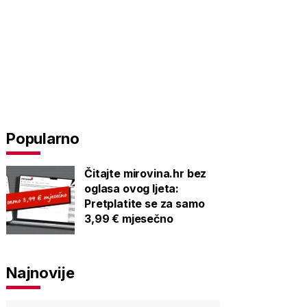
Popularno
Čitajte mirovina.hr bez
oglasa ovog ljeta:
Pretplatite se za samo
3,99 € mjesečno
Najnovije