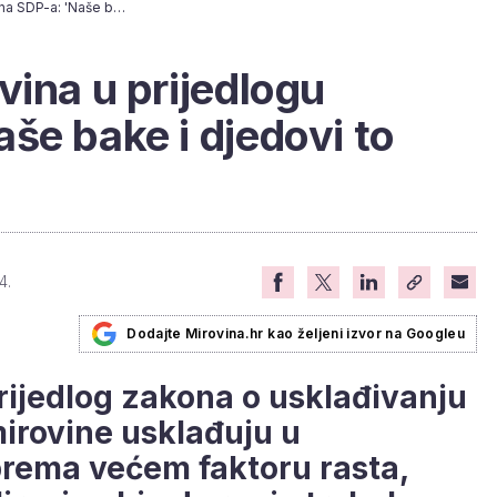
Usklađivanje mirovina u prijedlogu zakona SDP-a: 'Naše bake i djedovi to zaslužuju'
vina u prijedlogu
še bake i djedovi to
4.
Dodajte Mirovina.hr kao željeni izvor na Googleu
rijedlog zakona o usklađivanju
mirovine usklađuju u
rema većem faktoru rasta,