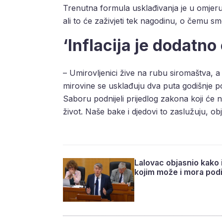
Trenutna formula usklađivanja je u omjeru 
ali to će zaživjeti tek nagodinu, o čemu sm
‘Inflacija je dodatno
– Umirovljenici žive na rubu siromaštva, a 
mirovine se usklađuju dva puta godišnje po
Saboru podnijeli prijedlog zakona koji će
život. Naše bake i djedovi to zaslužuju, o
Lalovac objasnio kako 
kojim može i mora podi