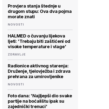
Provjera stanja štednje u
drugom stupu: Ova dva pojma
morate znati
NOVOSTI
HALMED o čuvanju lijekova
ljeti: 'Trebaju biti zaštićeni od
visoke temperature i vlage'
ZDRAVLJE
Radionice aktivnog starenja:
Druženje, tjelovježba i zdrava
prehrana za umirovljenike
NOVOSTI
Foto dana: 'Najljepši dio svake
partije na boćalištu ipak su
zajednički trenuci'