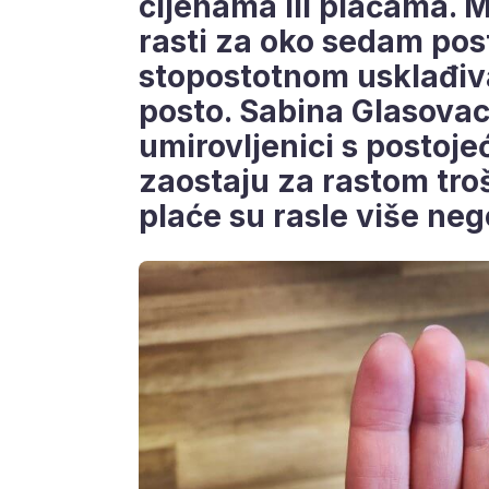
cijenama ili plaćama. M
rasti za oko sedam pos
stopostotnom usklađiva
posto. Sabina Glasova
umirovljenici s postoj
zaostaju za rastom trošk
plaće su rasle više neg