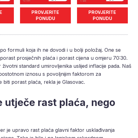
E
PROVJERITE
PROVJERITE
PONUDU
PONUDU
o formuli koja ih ne dovodi i u bolji položaj. One se
porast prosječnih plaća i porast cijena u omjeru 70:30.
životni standard umirovljenika uslijed inflacije pada. Naš
opostotnom iznosu s povoljnijim faktorom za
e biti porast plaća, rekla je Glasovac.
e utječe rast plaća, nego
er je upravo rast plaća glavni faktor usklađivanja
 cijene. Tako je bilo i na lanjskom rekordnom