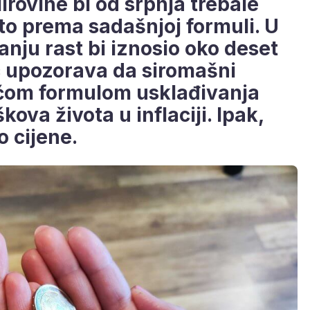
irovine bi od srpnja trebale
to prema sadašnjoj formuli. U
nju rast bi iznosio oko deset
c upozorava da siromašni
ećom formulom usklađivanja
ova života u inflaciji. Ipak,
o cijene.