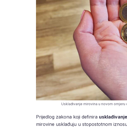
Usklađivanje mirovina u novom omjeru don
Prijedlog zakona koji definira
usklađivanje
mirovine usklađuju u stopostotnom iznosu p