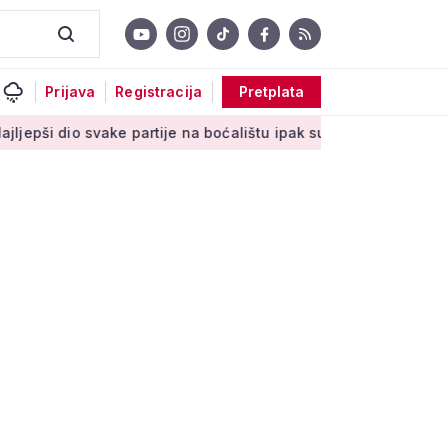
Prijava
Registracija
Pretplata
ke partije na boćalištu ipak su zajednički trenuci'
Male tajne