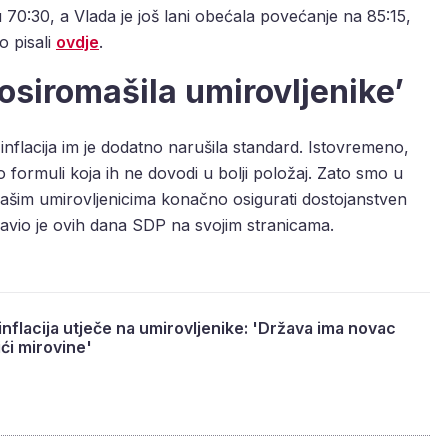
70:30, a Vlada je još lani obećala povećanje na 85:15,
o pisali
ovdje
.
 osiromašila umirovljenike’
inflacija im je dodatno narušila standard. Istovremeno,
 formuli koja ih ne dovodi u bolji položaj. Zato smo u
 našim umirovljenicima konačno osigurati dostojanstven
bjavio je ovih dana SDP na svojim stranicama.
inflacija utječe na umirovljenike: 'Država ima novac
ći mirovine'