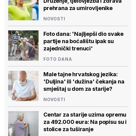
Druženje, tjelovježba i zdrava
prehrana za umirovljenike
NOVOSTI
Foto dana: 'Najljepši dio svake
partije na boćalištu ipak su
zajednički trenuci'
FOTO DANA
Male tajne hrvatskog jezika:
'Duljina' ili 'dužina' čekanja na
smještaj u dom za starije?
NOVOSTI
Centar za starije uzima opremu
za 492.000 eura: Na popisu su i
stolice za tuširanje