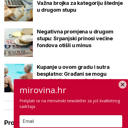
Važna brojka za kategoriju štednje
u drugom stupu
Negativna promjena u drugom
stupu: Srpanjski prinosi većine
fondova otišli u minus
Kupanje u ovom gradu i sutra
besplatno: Građani se mogu
ohladiti tijekom toplinskog vala
mirovina.hr
Pretplati se na mirovinski newsletter za još kvalitetnog
sadržaja
Pročitaj još