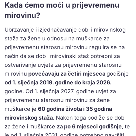
Kada ćemo moći u prijevremenu
mirovinu?
Ubrzavanje i izjednačavanje dobi i mirovinskog
staža za žene u odnosu na muškarce za
prijevremenu starosnu mirovinu regulira se na
način da se dob i mirovinski staž potrebni za
ostvarivanje uvjeta za prijevremenu starosnu
mirovinu
povećavaju za četiri mjeseca
godišnje
od 1. siječnja 2019. godine do kraja 2026.
godine. Od 1. siječnja 2027. godine uvjet za
prijevremenu starosnu mirovinu za žene i
muškarce je
60 godina života i 35 godina
mirovinskog staža
. Nakon toga podiže se dob
za žene i muškarce
za po 6 mjeseci godišnje
, te
je od 1. siječnja 2031. godine potrebno navršiti