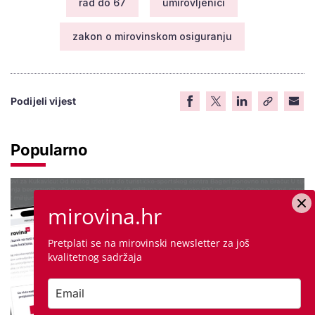
rad do 67
umirovljenici
zakon o mirovinskom osiguranju
Podijeli vijest
Popularno
mirovina.hr
Pretplati se na mirovinski newsletter za još
kvalitetnog sadržaja