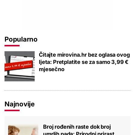
Popularno
Čitajte mirovina.hr bez oglasa ovog
ljeta: Pretplatite se za samo 3,99 €
mjesečno
Najnovije
Broj rođenih raste dok broj
umrlih pada: Prirodni prirast