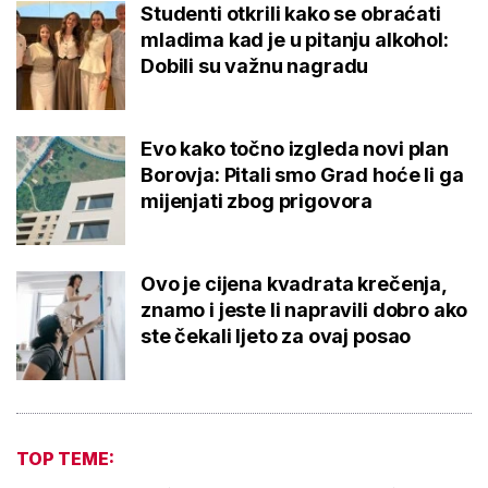
Studenti otkrili kako se obraćati
mladima kad je u pitanju alkohol:
Dobili su važnu nagradu
Evo kako točno izgleda novi plan
Borovja: Pitali smo Grad hoće li ga
mijenjati zbog prigovora
Ovo je cijena kvadrata krečenja,
znamo i jeste li napravili dobro ako
ste čekali ljeto za ovaj posao
TOP TEME: