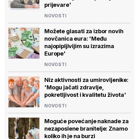
prijevare'
NOVOSTI
Možete glasati za izbor novih
novčanica eura: 'Među
najopipljivijim su izrazima
Europe'
NOVOSTI
Niz aktivnosti za umirovljenike:
'Mogu jačati zdravlje,
pokretljivost i kvalitetu života'
NOVOSTI
Moguće povećanje naknade za
nezaposlene branitelje: Znamo
koliko ih je na burzi