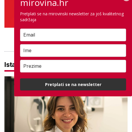
mirovina.hr
Pretplati se na mirovinski newsletter za još kvalitetnog
sadržaja
PROVJERITE PONUDU
Istaknuto
Pretplati se na newsletter