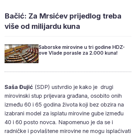
Bačić: Za Mrsićev prijedlog treba
više od milijardu kuna
Saborske mirovine u tri godine HDZ-
ove Vlade porasle za 2.000 kuna!
Saša Đujić
(SDP) ustvrdio je kako je drugi
mirovinski stup prijevara građana, osobito onih
između 60 i 65 godina života koji bez obzira na
izabrani model za isplatu mirovine gube između
40 i 60 posto novca. Napomenuo je da se i
radničke i povlaštene mirovine ne mogu isplaćivati