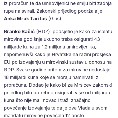
iz proračun te da umirovljenici ne smiju biti zadnja
rupa na svirali. Zakonski prijedlog podržala je i
Anka Mrak Taritaš
(Glas).
Branko Bačić
(HDZ) podsjetio je kako za isplatu
mirovina godišnje ukupno treba osigurati 43
milijarde kuna za 1,2 milijuna umirovljenika,
napomenuvši kako je Hrvatska na razini prosjeka
EU po izdvajanju u mirovinski sustav u odnosu na
BDP. Svake godine pritom za mirovine nedostaje
18 milijardi kuna koje se moraju namirivati iz
proračuna. Dodao je kako bi za Mrsićev zakonski
prijedlog bilo potrebno osigurati više od milijardu
kuna što nije mali novac i traži značajno
povećanje izdvajanja te da je ova Vlada u svom
mandatu mirovine povećala 12 posto.