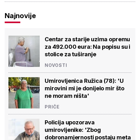
Najnovije
Centar za starije uzima opremu
za 492.000 eura: Na popisu su i
stolice za tuširanje
NOVOSTI
Umirovljenica Ružica (78): 'U
mirovini mi je donijelo mir što
ne moram ništa'
PRIČE
Policija upozorava
umirovljenike: 'Zbog
dobronamjernosti postaju meta