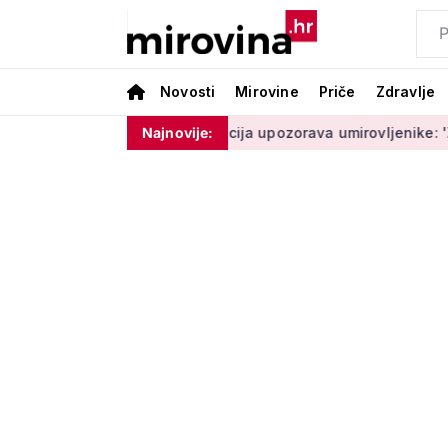
Novosti
Mirovine
Priče
Zdravlje
e moram ništa'
Policija upozorava umirovljenike: 'Zbog dobro
Najnovije: