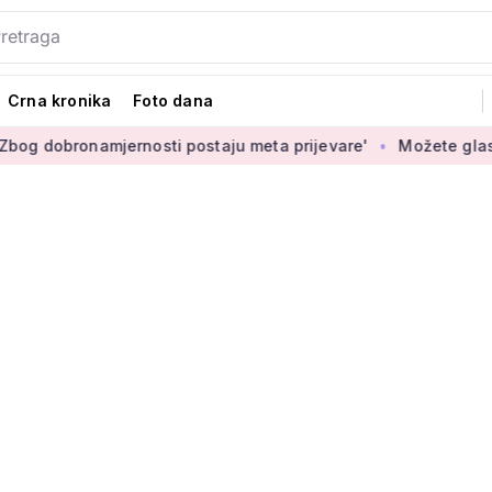
Crna kronika
Foto dana
namjernosti postaju meta prijevare'
Možete glasati za izbor