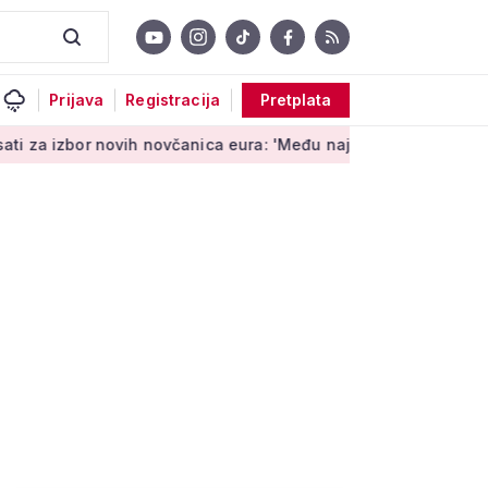
Prijava
Registracija
Pretplata
 novih novčanica eura: 'Među najopipljivijim su izrazima Europ