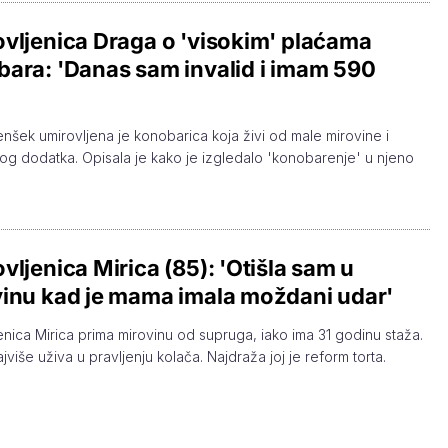
vljenica Draga o 'visokim' plaćama
ara: 'Danas sam invalid i imam 590
nšek umirovljena je konobarica koja živi od male mirovine i
nog dodatka. Opisala je kako je izgledalo 'konobarenje' u njeno
vljenica Mirica (85): 'Otišla sam u
inu kad je mama imala moždani udar'
enica Mirica prima mirovinu od supruga, iako ima 31 godinu staža.
više uživa u pravljenju kolača. Najdraža joj je reform torta.