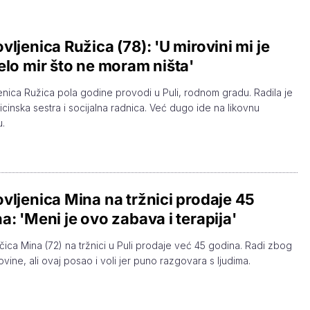
vljenica Ružica (78): 'U mirovini mi je
elo mir što ne moram ništa'
enica Ružica pola godine provodi u Puli, rodnom gradu. Radila je
cinska sestra i socijalna radnica. Već dugo ide na likovnu
u.
vljenica Mina na tržnici prodaje 45
a: 'Meni je ovo zabava i terapija'
ica Mina (72) na tržnici u Puli prodaje već 45 godina. Radi zbog
ovine, ali ovaj posao i voli jer puno razgovara s ljudima.