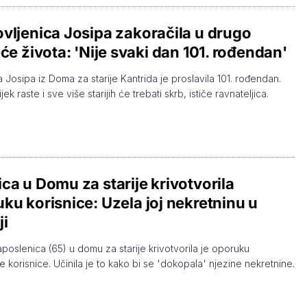
vljenica Josipa zakoračila u drugo
eće života: 'Nije svaki dan 101. rođendan'
Josipa iz Doma za starije Kantrida je proslavila 101. rođendan.
ijek raste i sve više starijih će trebati skrb, ističe ravnateljica.
ca u Domu za starije krivotvorila
ku korisnice: Uzela joj nekretninu u
ji
zaposlenica (65) u domu za starije krivotvorila je oporuku
e korisnice. Učinila je to kako bi se 'dokopala' njezine nekretnine.