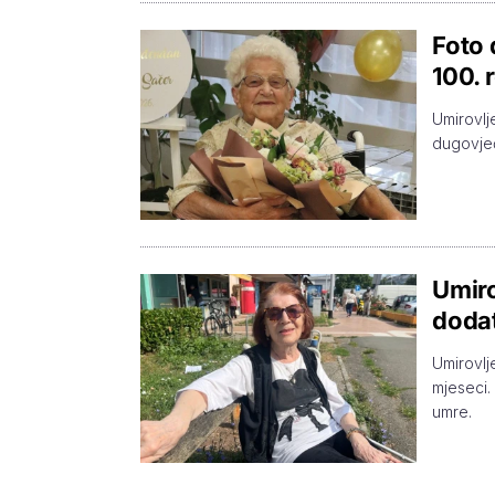
Foto 
100. 
Umirovlj
dugovječn
Umiro
dodat
Umirovlj
mjeseci. 
umre.