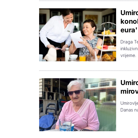
Umiro
konob
eura'
Draga Te
inkluziv
vrijeme.
Umiro
mirov
Umirovlj
Danas naj