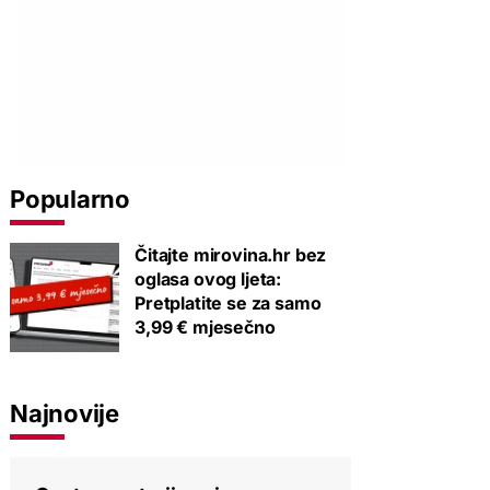
Popularno
Čitajte mirovina.hr bez
oglasa ovog ljeta:
Pretplatite se za samo
3,99 € mjesečno
Najnovije