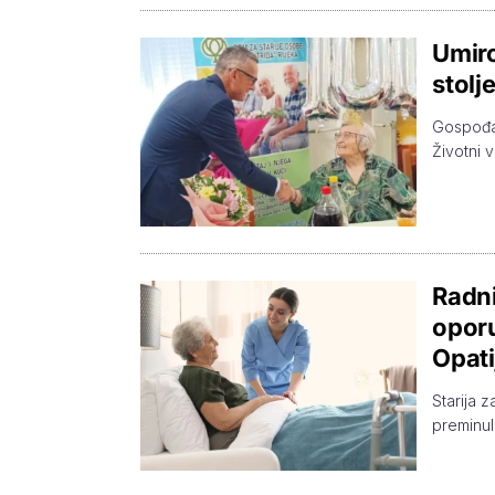
Umiro
stolj
Gospođa 
Životni v
Radni
oporu
Opati
Starija 
preminul