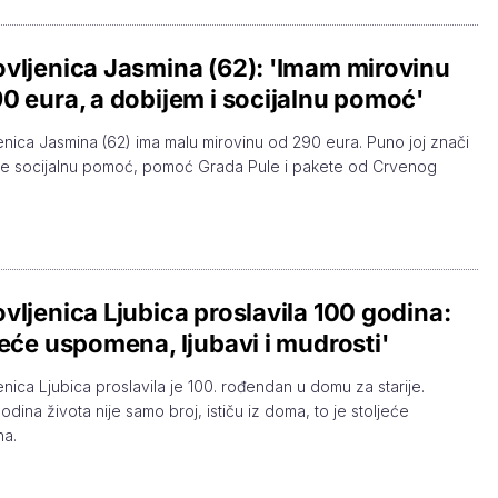
vljenica Jasmina (62): 'Imam mirovinu
0 eura, a dobijem i socijalnu pomoć'
enica Jasmina (62) ima malu mirovinu od 290 eura. Puno joj znači
je socijalnu pomoć, pomoć Grada Pule i pakete od Crvenog
vljenica Ljubica proslavila 100 godina:
jeće uspomena, ljubavi i mudrosti'
enica Ljubica proslavila je 100. rođendan u domu za starije.
odina života nije samo broj, ističu iz doma, to je stoljeće
a.