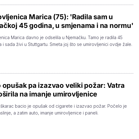
vljenica Marica (75): 'Radila sam u
čkoj 45 godina, u smjenama i na normu'
enica Marica davno je odselila u Njemačku. Tamo je radila 45
 i sada živi u Stuttgartu. Smeta joj što se umirovljenici ovdje žale.
 opušak pa izazvao veliki požar: Vatra
oširila na imanje umirovljenice
muškarac bacio je opušak od cigarete i izazvao požar. Počelo je
aslinje, a zatim auto, imanje umirovljenice i paneli.