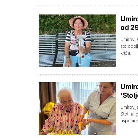
Umiro
od 29
Umirovlj
što dobi
križa.
Umiro
'Stol
Umirovlj
Stotinu g
uspomen