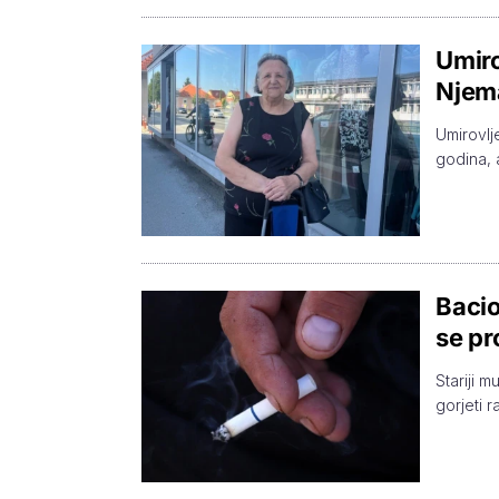
Umiro
Njema
Umirovlj
godina, a
Bacio
se pr
Stariji 
gorjeti r