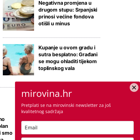
Negativna promjena u
drugom stupu: Srpanjski
prinosi većine fondova
otišli u minus
Kupanje u ovom gradu i
sutra besplatno: Građani
se mogu ohladiti tijekom
toplinskog vala
mirovina.hr
Pretplati se na mirovinski newsletter za još
kvalitetnog sadržaja
no
Ovo je cijena
plan
kvadrata krečenja,
li smo
znamo i jeste li
ga
napravili dobro ako