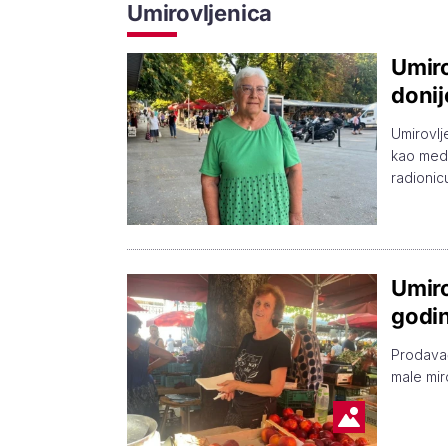
Umirovljenica
Umiro
donij
Umirovlj
kao medi
radionic
Umiro
godin
Prodavač
male mir