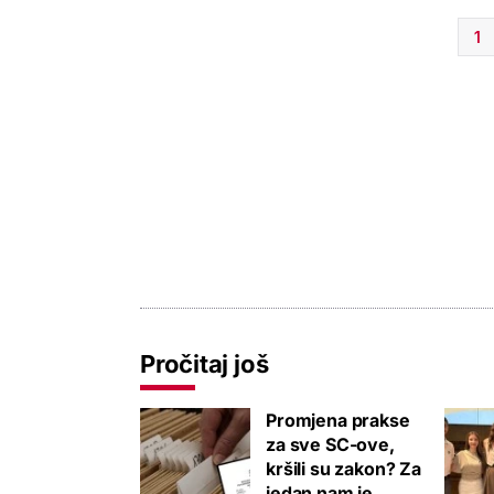
1
Pročitaj još
Promjena prakse
za sve SC-ove,
kršili su zakon? Za
jedan nam je