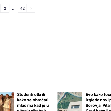
...
2
42
Studenti otkrili
Evo kako toč
kako se obraćati
izgleda novi 
mladima kad je u
Borovja: Pita
pitanju alkohol:
Grad hoće li 