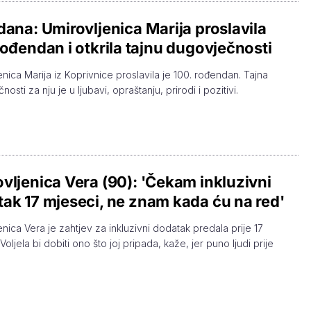
dana: Umirovljenica Marija proslavila
rođendan i otkrila tajnu dugovječnosti
enica Marija iz Koprivnice proslavila je 100. rođendan. Tajna
osti za nju je u ljubavi, opraštanju, prirodi i pozitivi.
vljenica Vera (90): 'Čekam inkluzivni
ak 17 mjeseci, ne znam kada ću na red'
enica Vera je zahtjev za inkluzivni dodatak predala prije 17
Voljela bi dobiti ono što joj pripada, kaže, jer puno ljudi prije