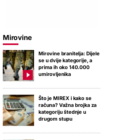
Mirovine
Mirovine branitelja: Dijele
se u dvije kategorije, a
prima ih oko 140.000
umirovljenika
Što je MIREX i kako se
računa? Važna brojka za
kategoriju štednje u
drugom stupu