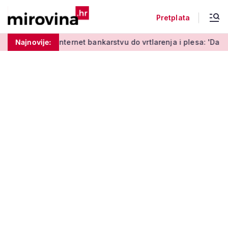
Pretplata
učenja o internet bankarstvu do vrtlarenja i plesa: 'Da starij
Najnovije: