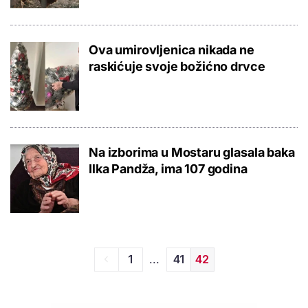
Ova umirovljenica nikada ne
raskićuje svoje božićno drvce
Na izborima u Mostaru glasala baka
Ilka Pandža, ima 107 godina
...
1
41
42