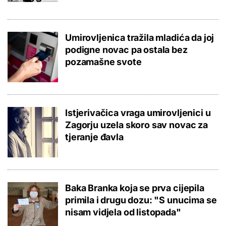
Umirovljenica tražila mladića da joj
podigne novac pa ostala bez
pozamašne svote
Istjerivačica vraga umirovljenici u
Zagorju uzela skoro sav novac za
tjeranje đavla
Baka Branka koja se prva cijepila
primila i drugu dozu: "S unucima se
nisam vidjela od listopada"