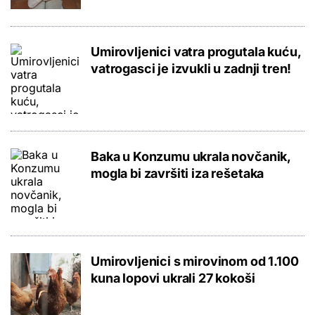
Umirovljenici vatra progutala kuću,
vatrogasci je izvukli u zadnji tren!
Baka u Konzumu ukrala novčanik,
mogla bi završiti iza rešetaka
Umirovljenici s mirovinom od 1.100
kuna lopovi ukrali 27 kokoši