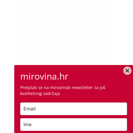
mirovina.hr
Pretplati se na mirovinski newsletter za još
kvalitetnog sadržaja