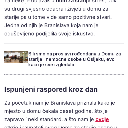
Za neke je odlazak u
dom za starije
stres, dok
su drugi svjesno odabrali živjeti u domu za
starije pa u tome vide samo pozitivne stvari.
Jedna od njih je Branislava koja nam je
oduševljeno podijelila svoje iskustvo.
Bili smo na proslavi rođendana u Domu za
starije i nemoćne osobe u Osijeku, evo
kako je sve izgledalo
Ispunjeni raspored kroz dan
Za početak nam je Branislava priznala kako je
mjesto u domu čekala deset godina, što je
zapravo i neki standard, a što nam je
ovdje
otkrio i ravnatelj ovog Doma za starije osobe u