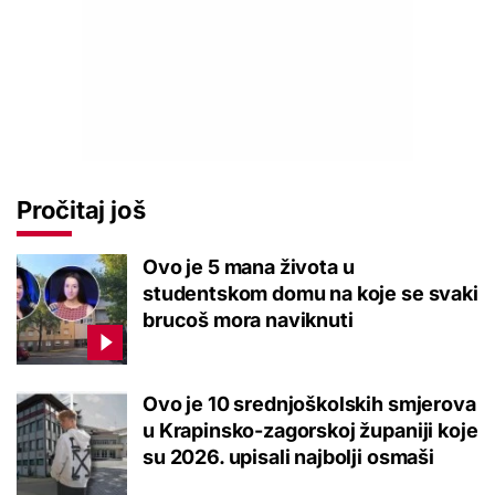
Pročitaj još
Ovo je 5 mana života u
studentskom domu na koje se svaki
brucoš mora naviknuti
Ovo je 10 srednjoškolskih smjerova
u Krapinsko-zagorskoj županiji koje
su 2026. upisali najbolji osmaši