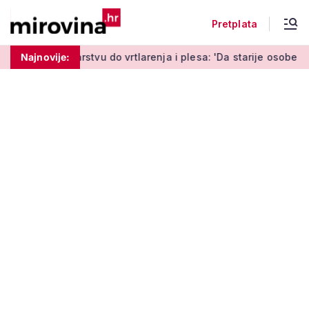
Pretplata
u do vrtlarenja i plesa: 'Da starije osobe ne ostavimo same'
Najnovije: