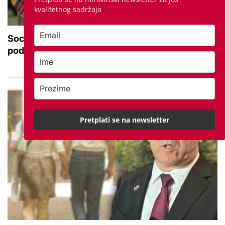
kvalitetnog sadržaja
Socijalna pedagoginja: 'Bake i djedovi trebaju biti
podrška, a ne primarna skrb'
Pretplati se na newsletter