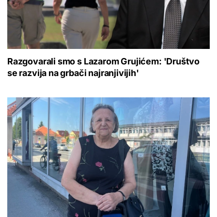
Razgovarali smo s Lazarom Grujićem: 'Društvo
se razvija na grbači najranjivijih'