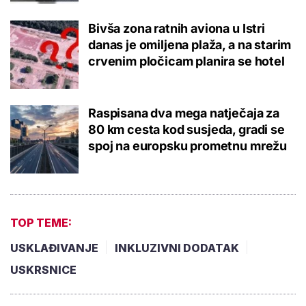
Bivša zona ratnih aviona u Istri
danas je omiljena plaža, a na starim
crvenim pločicam planira se hotel
Raspisana dva mega natječaja za
80 km cesta kod susjeda, gradi se
spoj na europsku prometnu mrežu
TOP TEME:
USKLAĐIVANJE
INKLUZIVNI DODATAK
USKRSNICE