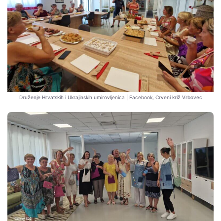
Druženje Hrvatskih i Ukrajinskih umirovljenica | Facebook, Crveni križ Vrbovec