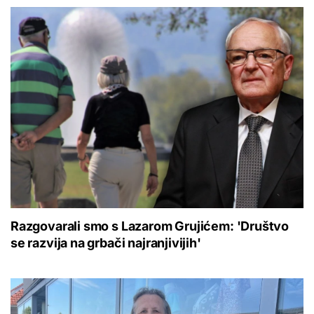
Razgovarali smo s Lazarom Grujićem: 'Društvo
se razvija na grbači najranjivijih'