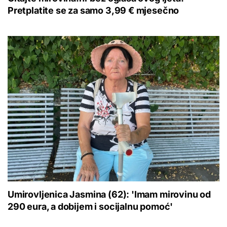
Pretplatite se za samo 3,99 € mjesečno
Umirovljenica Jasmina (62): 'Imam mirovinu od
290 eura, a dobijem i socijalnu pomoć'