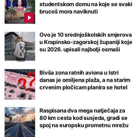
studentskom domu na koje se svaki
brucoš mora naviknuti
Ovo je 10 srednjoškolskih smjerova
u Krapinsko-zagorskoj županiji koje
su 2026. upisali najbolji osmaši
Bivša zona ratnih aviona u Istri
danas je omiljena plaža, a na starim
crvenim pločicam planira se hotel
Raspisana dva mega natječaja za
80 km cesta kod susjeda, gradi se
spoj na europsku prometnu mrežu