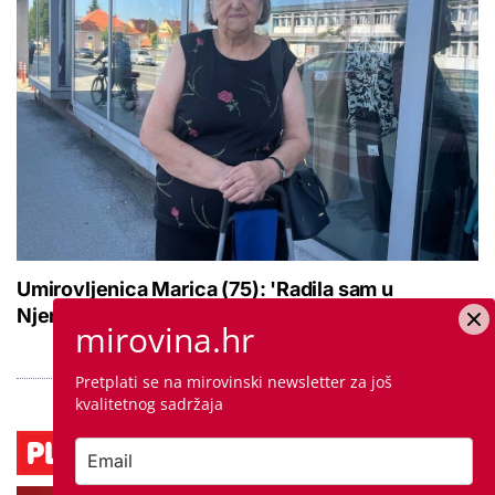
Umirovljenica Marica (75): 'Radila sam u
Njemačkoj 45 godina, u smjenama i na normu'
mirovina.hr
Pretplati se na mirovinski newsletter za još
kvalitetnog sadržaja