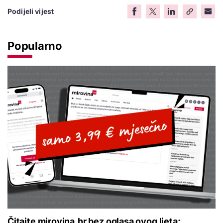
Podijeli vijest
Popularno
Čitajte mirovina.hr bez oglasa ovog ljeta: