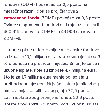
fondova (ODMF) povećao za 0,5 posto na
mjesečnoj razini, dok se broj članova 21
zatvorenog fonda
(ZDMF) povećao za 0,3 posto.
Ovime su spomenuti fondovi na kraju ožujka imali
400.916 članova u ODMF-u i 49.909 članova u
ZDMF-u.
Ukupne uplate u dobrovoljne mirovinske fondove
su iznosile 10,1 milijuna eura, što je smanjenje od 3
% u odnosu na prethodni mjesec. Smanjile su se i
ukupne isplate, koje su iznosile 4,7 milijuna eura,
što je za 1,7 milijuna eura manje od isplata u
prethodnom mjesecu. Najviše isplata je bilo zbog
umirovljenja i ostalih razloga, njih 72,6 posto,
zatim isplate zbog promjene fonda, 22,9 posto i
isplate zbog smrti 3,5 posto. Kod ukupnih isplata