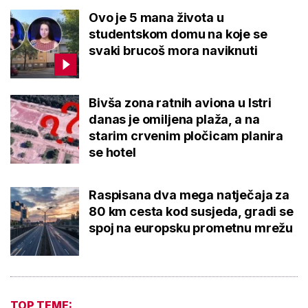
Ovo je 5 mana života u
studentskom domu na koje se
svaki brucoš mora naviknuti
Bivša zona ratnih aviona u Istri
danas je omiljena plaža, a na
starim crvenim pločicam planira
se hotel
Raspisana dva mega natječaja za
80 km cesta kod susjeda, gradi se
spoj na europsku prometnu mrežu
TOP TEME: