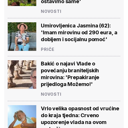
ostavimo same'
NOVOSTI
Umirovljenica Jasmina (62):
'Imam mirovinu od 290 eura, a
dobijem i socijalnu pomoć'
PRIČE
Bakić o najavi Vlade o
povećanju braniteljskih
mirovina: 'Prepakiranje
prijedloga Možemo!'
NOVOSTI
Vrlo velika opasnost od vrućine
do kraja tjedna: Crveno
upozorenje vlada na ovom