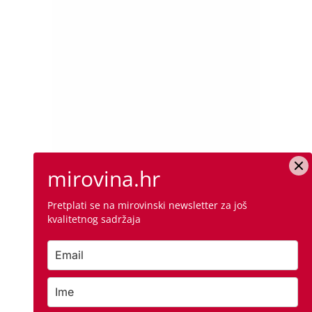
mirovina.hr
Pretplati se na mirovinski newsletter za još
kvalitetnog sadržaja