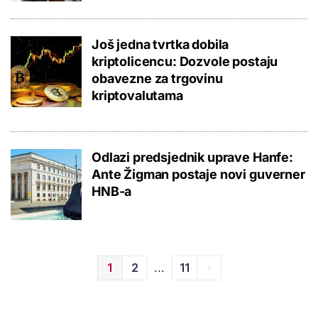
Još jedna tvrtka dobila
kriptolicencu: Dozvole postaju
obavezne za trgovinu
kriptovalutama
Odlazi predsjednik uprave Hanfe:
Ante Žigman postaje novi guverner
HNB-a
...
1
2
11