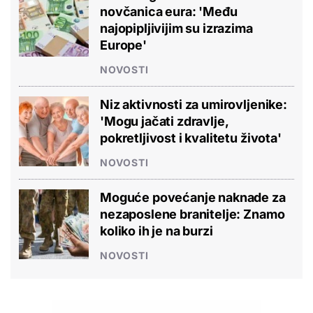
novčanica eura: 'Među
najopipljivijim su izrazima
Europe'
NOVOSTI
Niz aktivnosti za umirovljenike:
'Mogu jačati zdravlje,
pokretljivost i kvalitetu života'
NOVOSTI
Moguće povećanje naknade za
nezaposlene branitelje: Znamo
koliko ih je na burzi
NOVOSTI