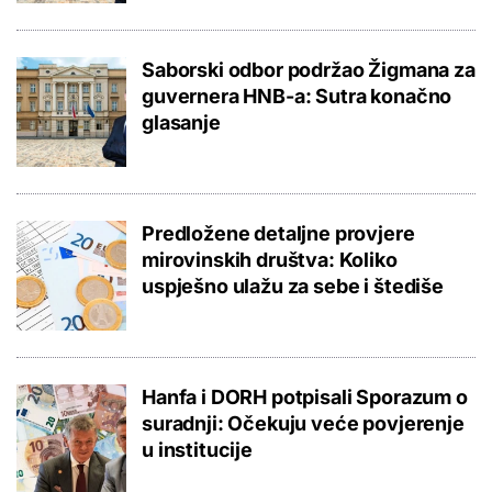
Saborski odbor podržao Žigmana za
guvernera HNB-a: Sutra konačno
glasanje
Predložene detaljne provjere
mirovinskih društva: Koliko
uspješno ulažu za sebe i štediše
Hanfa i DORH potpisali Sporazum o
suradnji: Očekuju veće povjerenje
u institucije