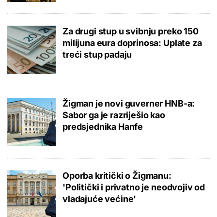
Za drugi stup u svibnju preko 150
milijuna eura doprinosa: Uplate za
treći stup padaju
Žigman je novi guverner HNB-a:
Sabor ga je razriješio kao
predsjednika Hanfe
Oporba kritički o Žigmanu:
'Politički i privatno je neodvojiv od
vladajuće većine'