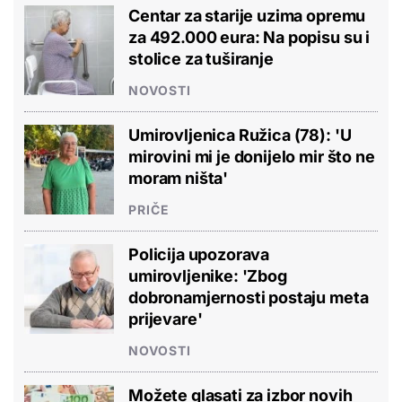
Centar za starije uzima opremu
za 492.000 eura: Na popisu su i
stolice za tuširanje
NOVOSTI
Umirovljenica Ružica (78): 'U
mirovini mi je donijelo mir što ne
moram ništa'
PRIČE
Policija upozorava
umirovljenike: 'Zbog
dobronamjernosti postaju meta
prijevare'
NOVOSTI
Možete glasati za izbor novih