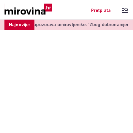
Pretplata
Policija upozorava umirovljenike: 'Zbog dobronamjernosti po
Najnovije: