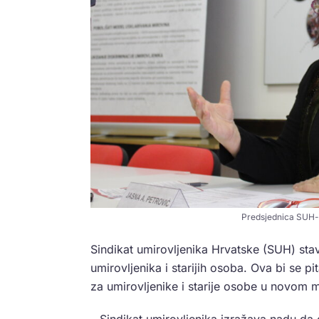
Predsjednica SUH-a,
Sindikat umirovljenika Hrvatske (SUH) stavi
umirovljenika i starijih osoba. Ova bi se pi
za umirovljenike i starije osobe u novom 
– Sindikat umirovljenika izražava nadu da