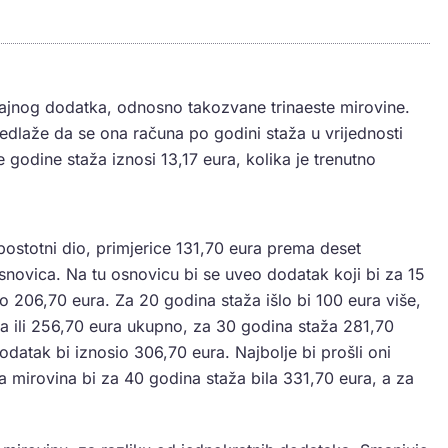
rajnog dodatka, odnosno takozvane trinaeste mirovine.
edlaže da se ona računa po godini staža u vrijednosti
 godine staža iznosi 13,17 eura, kolika je trenutno
 postotni dio, primjerice 131,70 eura prema deset
 osnovica. Na tu osnovicu bi se uveo dodatak koji bi za 15
o 206,70 eura. Za 20 godina staža išlo bi 100 eura više,
a ili 256,70 eura ukupno, za 30 godina staža 281,70
odatak bi iznosio 306,70 eura. Najbolje bi prošli oni
sta mirovina bi za 40 godina staža bila 331,70 eura, a za