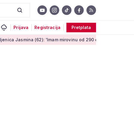
Prijava
Registracija
Pretplata
na (62): 'Imam mirovinu od 290 eura, a dobijem i socijalnu pom