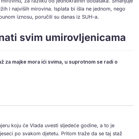
 u mirovinu, za razliku od jednokratnih dodataka. Smanjuje
ih i najviših mirovina. Isplata bi išla ne jednom, nego
 punom iznosu, poručili su danas iz SUH-a.
nati svim umirovljenicama
taž za majke mora ići svima, u suprotnom se radi o
eru koju će Vlada uvesti sljedeće godine, a to je
eseci po svakom djetetu. Pritom traže da se taj staž