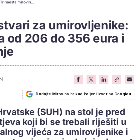
SUH traži ovih 19 stvari za umirovljenike: Trinaesta mirovina od 206 do 356 eura i to - dvaput godišnje
stvari za umirovljenike:
a od 206 do 356 eura i
nje
24.
Dodajte Mirovina.hr kao željeni izvor na Googleu
Hrvatske (SUH) na stol je pred
eva koji bi se trebali riješiti u
nog vijeća za umirovljenike i