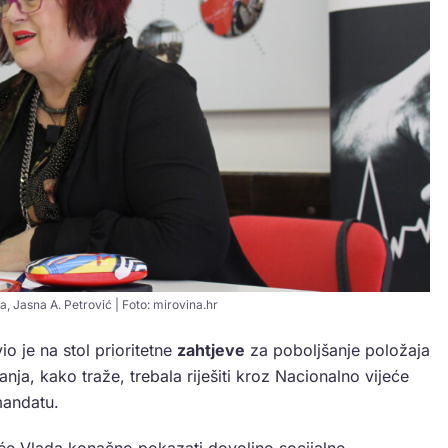
 Jasna A. Petrović | Foto: mirovina.hr
o je na stol prioritetne
zahtjeve
za poboljšanje položaja
tanja, kako traže, trebala riješiti kroz Nacionalno vijeće
mandatu.
 će Vlada konačno pokazati dovoljno socijalne