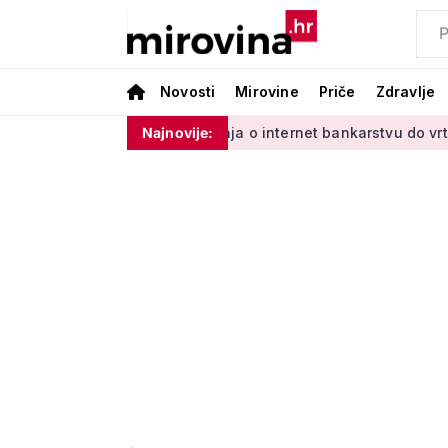
Novosti
Mirovine
Priče
Zdravlje
adinim'
Od učenja o internet bankarstvu do vrtlarenja i ple
Najnovije: