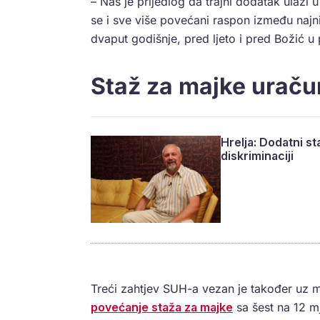
– Naš je prijedlog da trajni dodatak ulazi
se i sve više povećani raspon između najniž
dvaput godišnje, pred ljeto i pred Božić u
Staž za majke uraču
Hrelja: Dodatni s
diskriminaciji
Treći zahtjev SUH-a vezan je također uz mj
povećanje staža za majke
sa šest na 12 mj