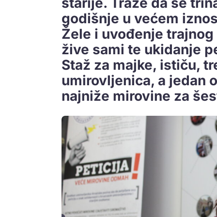
starije. Traže da se tri
godišnje u većem iznos
Žele i uvođenje trajnog
žive sami te ukidanje p
Staž za majke, ističu, t
umirovljenica, a jedan 
najniže mirovine za šes