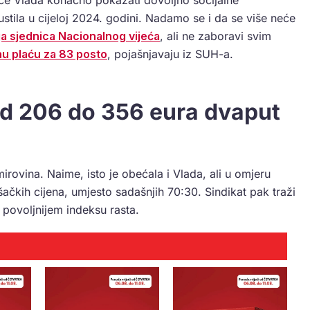
pustila u cijeloj 2024. godini. Nadamo se i da se više neće
ja sjednica Nacionalnog vijeća
, ali ne zaboravi svim
u plaću za 83 posto
, pojašnjavaju iz SUH-a.
od 206 do 356 eura dvaput
rovina. Naime, isto je obećala i Vlada, ali u omjeru
ačkih cijena, umjesto sadašnjih 70:30. Sindikat pak traži
povoljnijem indeksu rasta.