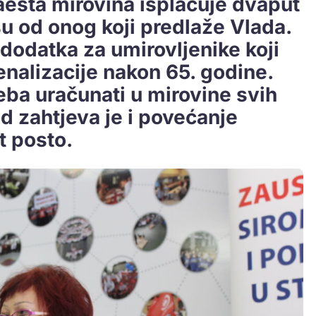
naesta mirovina isplaćuje dvaput
u od onog koji predlaže Vlada.
 dodatka za umirovljenike koji
enalizacije nakon 65. godine.
reba uračunati u mirovine svih
od zahtjeva je i povećanje
t posto.