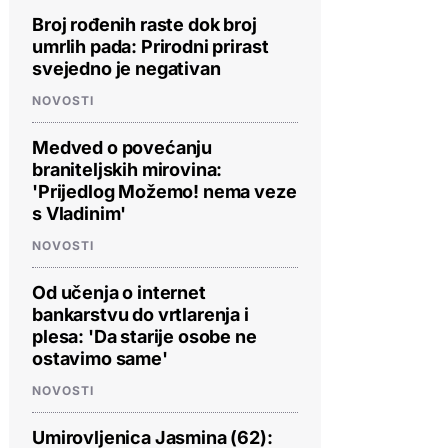
Broj rođenih raste dok broj
umrlih pada: Prirodni prirast
svejedno je negativan
NOVOSTI
Medved o povećanju
braniteljskih mirovina:
'Prijedlog Možemo! nema veze
s Vladinim'
NOVOSTI
Od učenja o internet
bankarstvu do vrtlarenja i
plesa: 'Da starije osobe ne
ostavimo same'
NOVOSTI
Umirovljenica Jasmina (62):