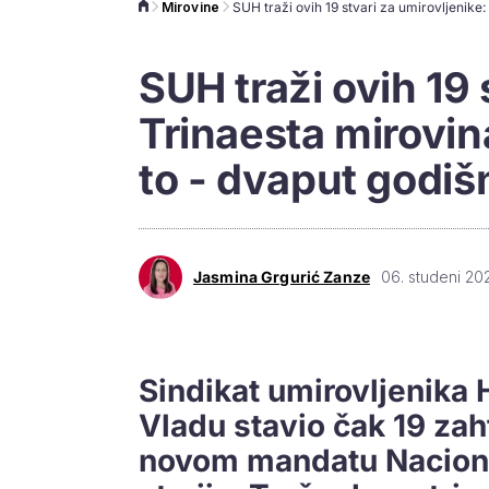
Mirovine
SUH traži ovih 19 
Trinaesta mirovin
to - dvaput godiš
Jasmina Grgurić Zanze
06. studeni 20
Sindikat umirovljenika 
Vladu stavio čak 19 zahtj
novom mandatu Nacional