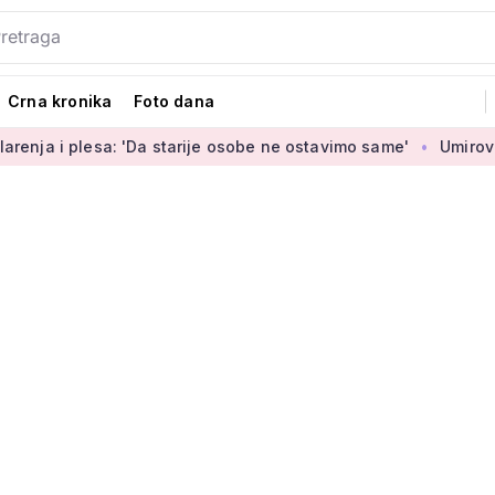
Crna kronika
Foto dana
sa: 'Da starije osobe ne ostavimo same'
Umirovljenica Jasmi