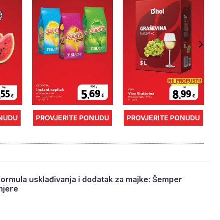
ONUDU
PROVJERITE PONUDU
PROVJERITE PONUDU
formula usklađivanja i dodatak za majke: Šemper
mjere