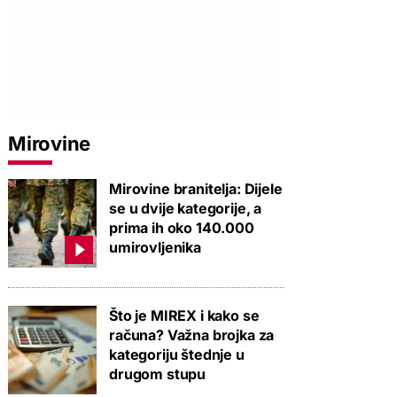
Mirovine
Mirovine branitelja: Dijele
se u dvije kategorije, a
prima ih oko 140.000
umirovljenika
Što je MIREX i kako se
računa? Važna brojka za
kategoriju štednje u
drugom stupu