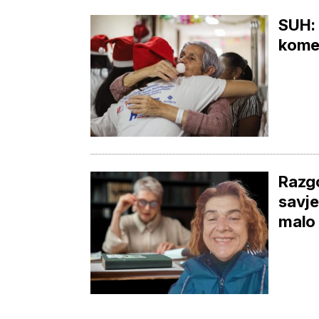
SUH: 
komer
Razgo
savje
malo