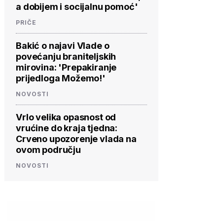
a dobijem i socijalnu pomoć'
PRIČE
Bakić o najavi Vlade o
povećanju braniteljskih
mirovina: 'Prepakiranje
prijedloga Možemo!'
NOVOSTI
Vrlo velika opasnost od
vrućine do kraja tjedna:
Crveno upozorenje vlada na
ovom području
NOVOSTI