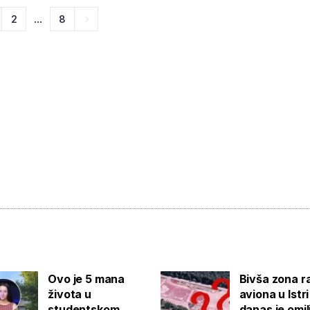
...
2
8
Ovo je 5 mana
Bivša zona r
života u
aviona u Istri
studentskom
danas je omi