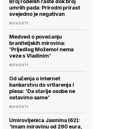
Broj rođenih raste dok broj
umrlih pada: Prirodni prirast
svejedno je negativan
NOVOSTI
Medved o povećanju
braniteljskih mirovina:
'Prijedlog Možemo! nema
veze s Vladinim'
NOVOSTI
Od učenja o internet
bankarstvu do vrtlarenja i
plesa: 'Da starije osobe ne
ostavimo same'
NOVOSTI
Umirovljenica Jasmina (62):
'Imam mirovinu od 290 eura,