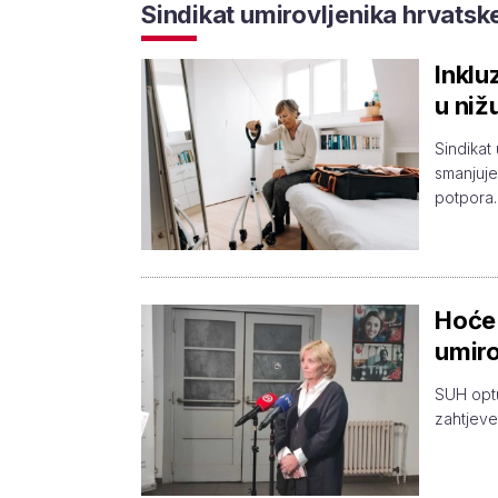
Sindikat umirovljenika hrvatsk
Inklu
u niž
Sindikat
smanjuje
potpora.
Hoće 
umiro
SUH optu
zahtjeve 