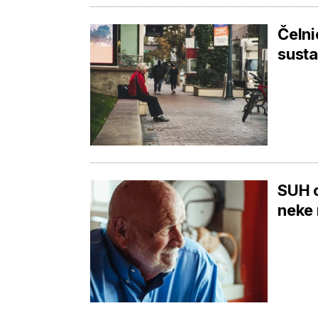
Čelni
susta
SUH o
neke 