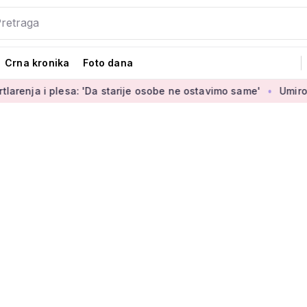
Crna kronika
Foto dana
lesa: 'Da starije osobe ne ostavimo same'
Umirovljenica Jas