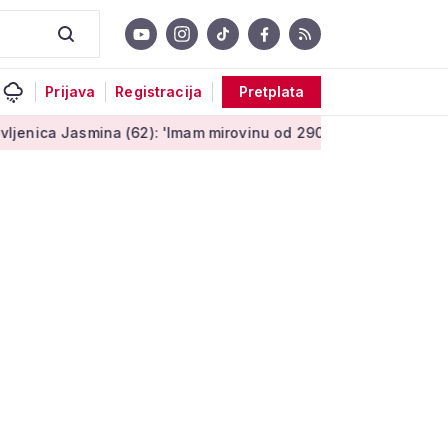
Prijava
Registracija
Pretplata
mina (62): 'Imam mirovinu od 290 eura, a dobijem i socijalnu 