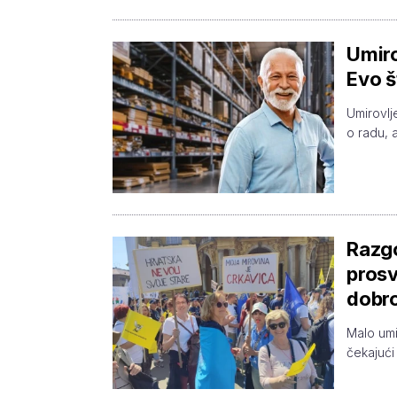
Umiro
Evo š
Umirovlj
o radu, 
Razg
prosv
dobr
Malo umi
čekajući 