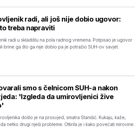
vljenik radi, ali još nije dobio ugovor:
to treba napraviti
enik radi u skladištu na pola radnog vremena. Potpisao je ugovor
ali brine ga što ga nije dobio pa je potražio SUH-ov savjet.
ovarali smo s čelnicom SUH-a nakon
jeda: 'Izgleda da umirovljenici žive
o'
rovljenika došlo je na prosvjed, smatra Stanišić. Kukaju, kaže,
da netko drugi riješi probleme. Otkrila je i kako povećati mirovine.