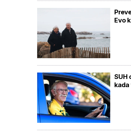
Preve
Evo k
SUH o
kada 