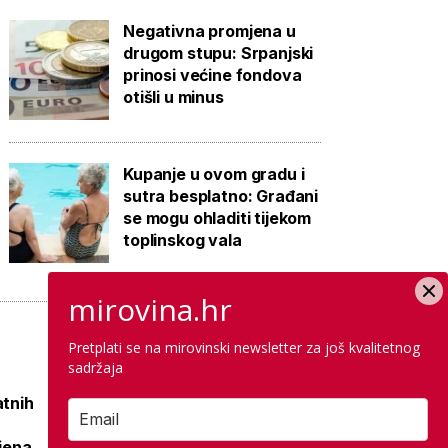
Negativna promjena u
drugom stupu: Srpanjski
prinosi većine fondova
otišli u minus
Kupanje u ovom gradu i
sutra besplatno: Građani
se mogu ohladiti tijekom
toplinskog vala
mirovina.hr
Pretplati se na mirovinski newsletter za još kvalitetnog
sadržaja
atnih
Raspisana dva
mega natječaja za
ljena
80 km cesta kod