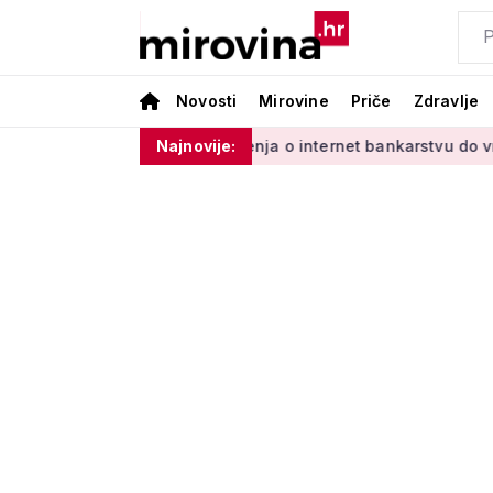
Novosti
Mirovine
Priče
Zdravlje
Vladinim'
Od učenja o internet bankarstvu do vrtlarenja i p
Najnovije: