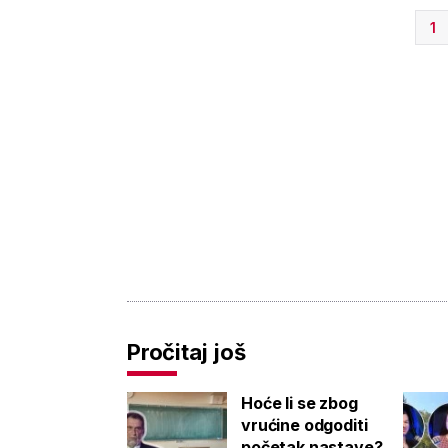
1
Pročitaj još
Hoće li se zbog
vrućine odgoditi
početak nastave?