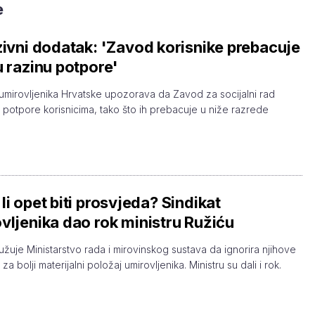
e
zivni dodatak: 'Zavod korisnike prebacuje
u razinu potpore'
 umirovljenika Hrvatske upozorava da Zavod za socijalni rad
 potpore korisnicima, tako što ih prebacuje u niže razrede
li opet biti prosvjeda? Sindikat
vljenika dao rok ministru Ružiću
žuje Ministarstvo rada i mirovinskog sustava da ignorira njihove
za bolji materijalni položaj umirovljenika. Ministru su dali i rok.