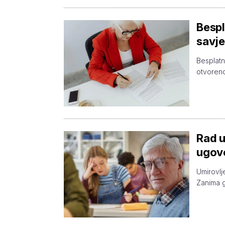
Bespl
savje
Besplatn
otvoreno
Rad u
ugovo
Umirovlje
Zanima g