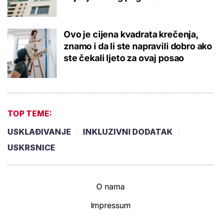
Ovo je cijena kvadrata krečenja,
znamo i da li ste napravili dobro ako
ste čekali ljeto za ovaj posao
TOP TEME:
USKLAĐIVANJE
INKLUZIVNI DODATAK
USKRSNICE
O nama
Impressum