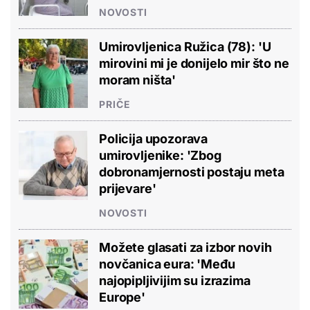
NOVOSTI
Umirovljenica Ružica (78): 'U
mirovini mi je donijelo mir što ne
moram ništa'
PRIČE
Policija upozorava
umirovljenike: 'Zbog
dobronamjernosti postaju meta
prijevare'
NOVOSTI
Možete glasati za izbor novih
novčanica eura: 'Među
najopipljivijim su izrazima
Europe'