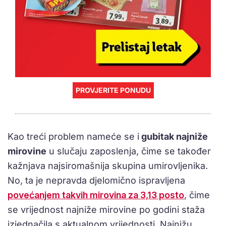
PROVJERITE PONUDU
Kao treći problem nameće se i
gubitak najniže
mirovine
u slučaju zaposlenja, čime se također
kažnjava najsiromašnija skupina umirovljenika.
No, ta je nepravda djelomično ispravljena
povećanjem takvih mirovina za 3,13 posto
, čime
se vrijednost najniže mirovine po godini staža
izjednačila s aktualnom vrijednosti. Najnižu