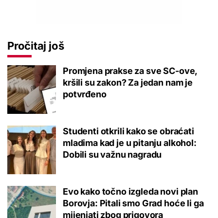
Pročitaj još
Promjena prakse za sve SC-ove,
kršili su zakon? Za jedan nam je
potvrđeno
Studenti otkrili kako se obraćati
mladima kad je u pitanju alkohol:
Dobili su važnu nagradu
Evo kako točno izgleda novi plan
Borovja: Pitali smo Grad hoće li ga
mijenjati zbog prigovora