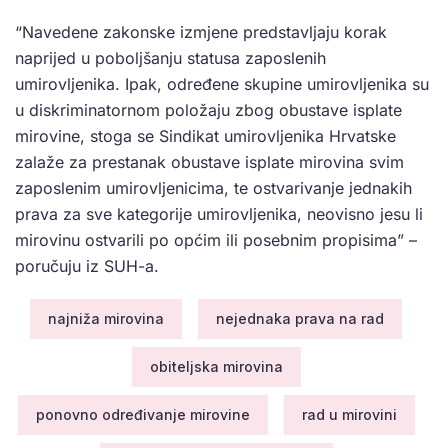
“Navedene zakonske izmjene pred­stavljaju korak
naprijed u poboljšanju statusa zaposlenih
umirovljenika. Ipak, određene skupine umirovljenika su
u diskriminatornom položaju zbog obu­stave isplate
mirovine, stoga se Sindikat umirovljenika Hrvatske
zalaže za pre­stanak obustave isplate mirovina svim
zaposlenim umirovljenicima, te ostva­rivanje jednakih
prava za sve kategorije umirovljenika, neovisno jesu li
mirovinu ostvarili po općim ili posebnim propisi­ma” –
poručuju iz SUH-a.
najniža mirovina
nejednaka prava na rad
obiteljska mirovina
ponovno određivanje mirovine
rad u mirovini