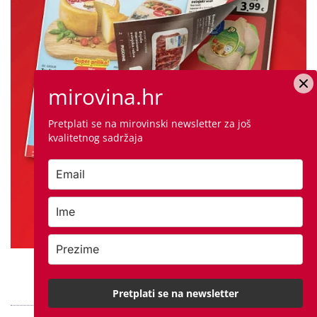
mirovina.hr
Pretplati se na mirovinski newsletter za još
kvalitetnog sadržaja
PROVJERITE PONUDU
Pretplati se na newsletter