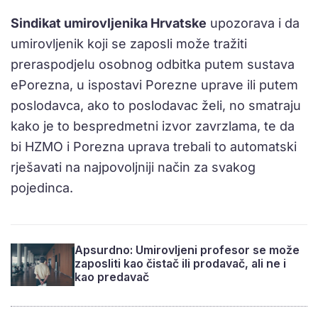
Sindikat umirovljenika Hrvatske
upozorava i da
umirovljenik koji se zaposli može tražiti
preraspodjelu osobnog odbitka putem sustava
ePorezna, u ispostavi Po­rezne uprave ili putem
poslodavca, ako to poslodavac želi, no smatraju
kako je to bespredmetni izvor zavrzlama, te da
bi HZMO i Porezna uprava trebali to automatski
rješavati na najpovoljniji način za svakog
pojedinca.
Apsurdno: Umirovljeni profesor se može
zaposliti kao čistač ili prodavač, ali ne i
kao predavač