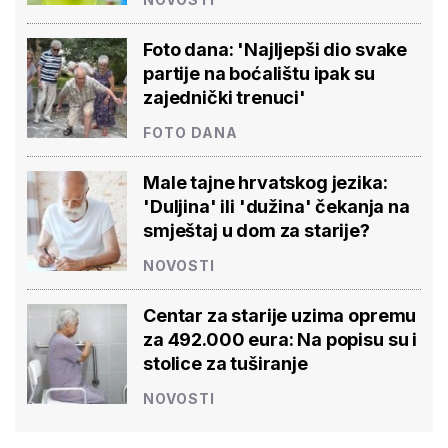
Foto dana: 'Najljepši dio svake
partije na boćalištu ipak su
zajednički trenuci'
FOTO DANA
Male tajne hrvatskog jezika:
'Duljina' ili 'dužina' čekanja na
smještaj u dom za starije?
NOVOSTI
Centar za starije uzima opremu
za 492.000 eura: Na popisu su i
stolice za tuširanje
NOVOSTI