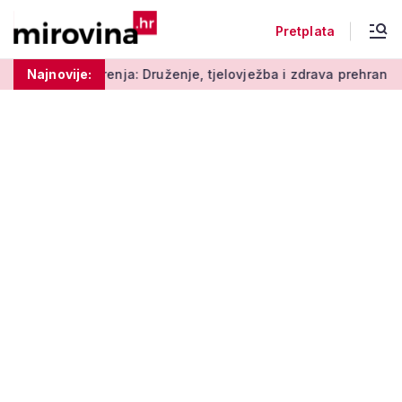
Pretplata
nja: Druženje, tjelovježba i zdrava prehrana za umirovljenike
Najnovije: