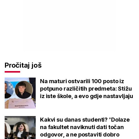
Pročitaj još
Na maturi ostvarili 100 posto iz
potpuno različitih predmeta: Stižu
iz iste škole, a evo gdje nastavljaju
Kakvi su danas studenti? 'Dolaze
na fakultet naviknuti dati točan
odgovor, a ne postaviti dobro