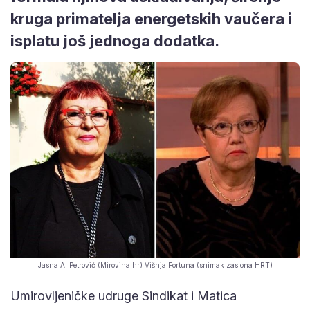
kruga primatelja energetskih vaučera i
isplatu još jednoga dodatka.
Jasna A. Petrović (Mirovina.hr) Višnja Fortuna (snimak zaslona HRT)
Umirovljeničke udruge Sindikat i Matica