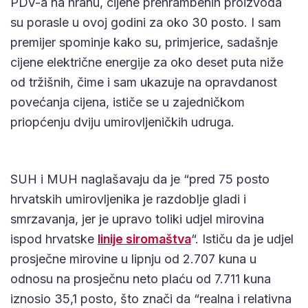
PDV-a na hranu, cijene prehrambenih proizvoda
su porasle u ovoj godini za oko 30 posto. I sam
premijer spominje kako su, primjerice, sadašnje
cijene električne energije za oko deset puta niže
od tržišnih, čime i sam ukazuje na opravdanost
povećanja cijena, ističe se u zajedničkom
priopćenju dviju umirovljeničkih udruga.
SUH i MUH naglašavaju da je “pred 75 posto
hrvatskih umirovljenika je razdoblje gladi i
smrzavanja, jer je upravo toliki udjel mirovina
ispod hrvatske
linije siromaštva
“. Ističu da je udjel
prosječne mirovine u lipnju od 2.707 kuna u
odnosu na prosječnu neto plaću od 7.711 kuna
iznosio 35,1 posto, što znači da “realna i relativna