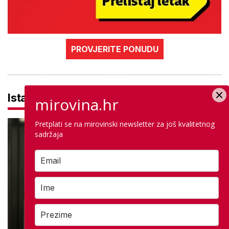
PROVJERITE PONUDU
Istaknuto
mirovina.hr
Pretplati se na mirovinski newsletter za još kvalitetnog
sadržaja