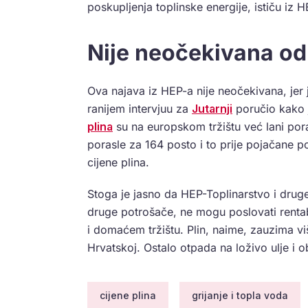
poskupljenja toplinske energije, ističu iz H
Nije neočekivana od
Ova najava iz HEP-a nije neočekivana, jer
ranijem intervjuu za
Jutarnji
poručio kako j
plina
su na europskom tržištu već lani pora
porasle za 164 posto i to prije pojačane p
cijene plina.
Stoga je jasno da HEP-Toplinarstvo i druge 
druge potrošače, ne mogu poslovati rentab
i domaćem tržištu. Plin, naime, zauzima vi
Hrvatskoj. Ostalo otpada na loživo ulje i o
cijene plina
grijanje i topla voda