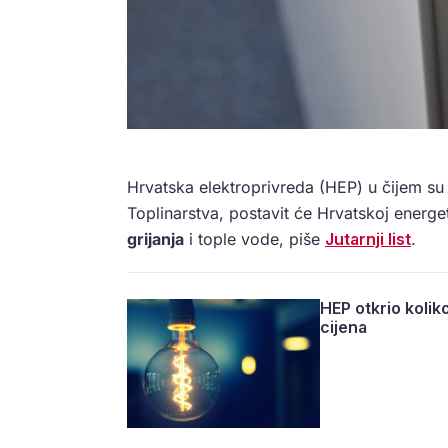
Hrvatska elektroprivreda (HEP) u čijem su
Toplinarstva, postavit će Hrvatskoj energe
grijanja
i tople vode, piše
Jutarnji list
.
HEP otkrio koliko
cijena