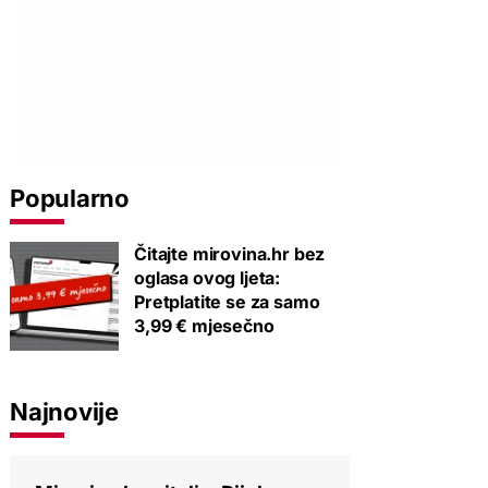
Popularno
Čitajte mirovina.hr bez
oglasa ovog ljeta:
Pretplatite se za samo
3,99 € mjesečno
Najnovije