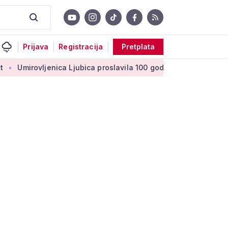
Prijava
Registracija
Pretplata
nica Ljubica proslavila 100 godina: 'Stoljeće uspomena, ljubavi