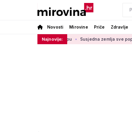
Novosti
Mirovine
Priče
Zdravlje
ednje u drugom stupu
Najnovije:
Susjedna zemlja sve popularnije odredi