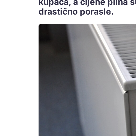
kupaca, a cijene plina 
drastično porasle.