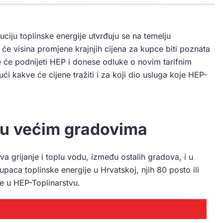
buciju toplinske energije utvrđuju se na temelju
će visina promjene krajnjih cijena za kupce biti poznata
 će podnijeti HEP i donese odluke o novim tarifnim
ući kakve će cijene tražiti i za koji dio usluga koje HEP-
a u većim gradovima
 grijanje i toplu vodu, između ostalih gradova, i u
aca toplinske energije u Hrvatskoj, njih 80 posto ili
e u HEP-Toplinarstvu.