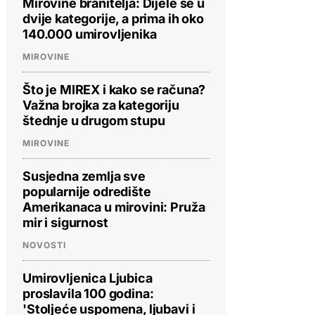
Mirovine branitelja: Dijele se u
dvije kategorije, a prima ih oko
140.000 umirovljenika
MIROVINE
Što je MIREX i kako se računa?
Važna brojka za kategoriju
štednje u drugom stupu
MIROVINE
Susjedna zemlja sve
popularnije odredište
Amerikanaca u mirovini: Pruža
mir i sigurnost
NOVOSTI
Umirovljenica Ljubica
proslavila 100 godina:
'Stoljeće uspomena, ljubavi i