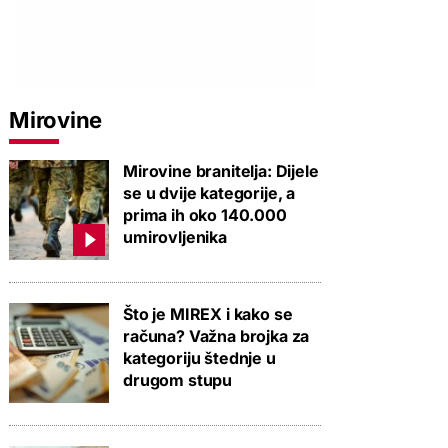
Mirovine
Mirovine branitelja: Dijele
se u dvije kategorije, a
prima ih oko 140.000
umirovljenika
Što je MIREX i kako se
računa? Važna brojka za
kategoriju štednje u
drugom stupu