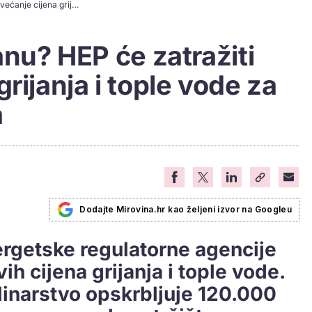
Grijete se na toplanu? HEP će zatražiti povećanje cijena grijanja i tople vode za 120.000 korisnika
anu? HEP će zatražiti
rijanja i tople vode za
a
Dodajte Mirovina.hr kao željeni izvor na Googleu
rgetske regulatorne agencije
ih cijena grijanja i tople vode.
linarstvo opskrbljuje 120.000