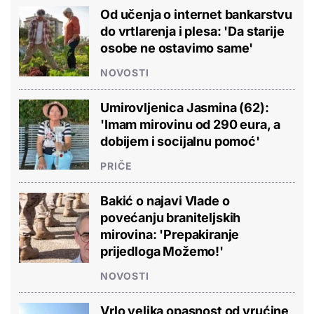
Od učenja o internet bankarstvu
do vrtlarenja i plesa: 'Da starije
osobe ne ostavimo same'
NOVOSTI
Umirovljenica Jasmina (62):
'Imam mirovinu od 290 eura, a
dobijem i socijalnu pomoć'
PRIČE
Bakić o najavi Vlade o
povećanju braniteljskih
mirovina: 'Prepakiranje
prijedloga Možemo!'
NOVOSTI
Vrlo velika opasnost od vrućine