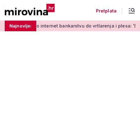
Pretplata
Od učenja o internet bankarstvu do vrtlarenja i plesa: 'Da sta
Najnovije: