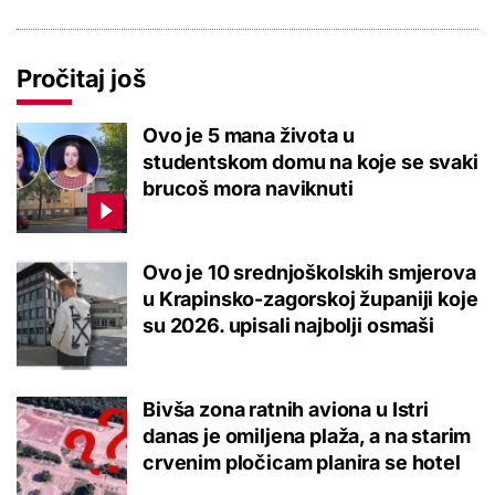
Pročitaj još
Ovo je 5 mana života u
studentskom domu na koje se svaki
brucoš mora naviknuti
Ovo je 10 srednjoškolskih smjerova
u Krapinsko-zagorskoj županiji koje
su 2026. upisali najbolji osmaši
Bivša zona ratnih aviona u Istri
danas je omiljena plaža, a na starim
crvenim pločicam planira se hotel