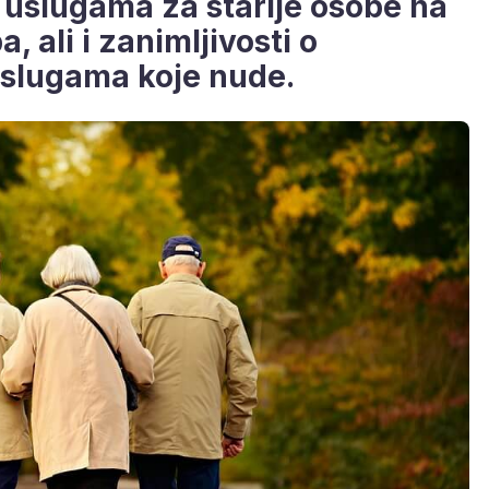
i uslugama za starije osobe na
 ali i zanimljivosti o
uslugama koje nude.