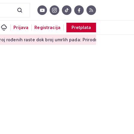
Prijava
Registracija
Pretplata
ste dok broj umrlih pada: Prirodni prirast svejedno je negativan