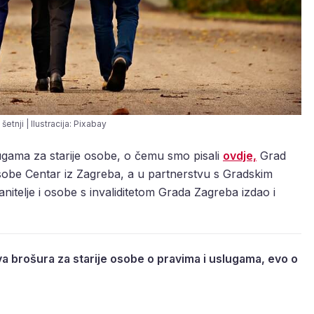
u šetnji | Ilustracija: Pixabay
lugama za starije osobe, o čemu smo pisali
ovdje,
Grad
sobe Centar iz Zagreba, a u partnerstvu s Gradskim
nitelje i osobe s invaliditetom Grada Zagreba izdao i
va brošura za starije osobe o pravima i uslugama, evo o