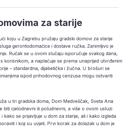
omovima za starije
ći koju u Zagrebu pružaju gradski domovi za starije
sluga gerontodomaćice i dostave ručka. Zanimljivo je
tonje. Ručak se u ovom slučaju isporučuje svakog dana,
s korisnikom, a naplaćuje se prema unaprijed utvrđenim
orije – standardna, dijabetička i žučna. U brošuri se
 primanjima ispod prihodovnog cenzusa mogu ostvariti
ruža u tri gradska doma, Dom Medveščak, Sveta Ana
biti cjelodnevni ili poludnevni, a više o ovom usluzi
 i kako se prijavljuje u dom za starije, ali i kako izgleda
viti i koji su uvjeti. Prvi korak za dolazak u dom je