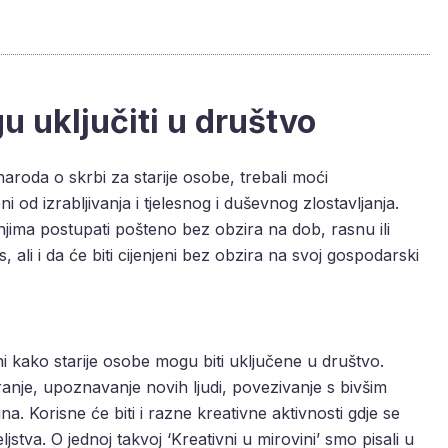
u uključiti u društvo
 naroda o skrbi za starije osobe, trebali moći
eni od izrabljivanja i tjelesnog i duševnog zlostavljanja.
s njima postupati pošteno bez obzira na dob, rasnu ili
us, ali i da će biti cijenjeni bez obzira na svoj gospodarski
i kako starije osobe mogu biti uključene u društvo.
anje, upoznavanje novih ljudi, povezivanje s bivšim
a. Korisne će biti i razne kreativne aktivnosti gdje se
jstva. O jednoj takvoj ‘Kreativni u mirovini’ smo pisali u