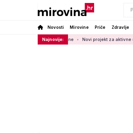
Novosti
Mirovine
Priče
Zdravlje
 početka 2027. godine
Najnovije:
Novi projekt za aktivne seniore: 'Osmi