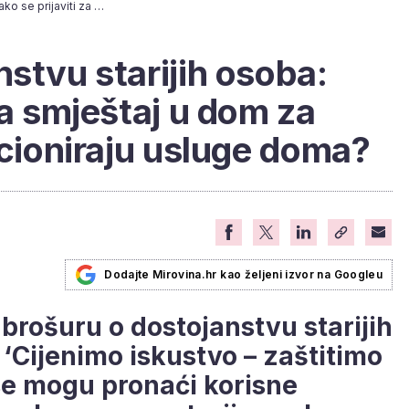
Brošura o dostojanstvu starijih osoba: Kako se prijaviti za smještaj u dom za starije i kako funkcioniraju usluge doma?
nstvu starijih osoba:
za smještaj u dom za
kcioniraju usluge doma?
Dodajte Mirovina.hr kao željeni izvor na Googleu
brošuru o dostojanstvu starijih
 ‘Cijenimo iskustvo – zaštitimo
 se mogu pronaći korisne