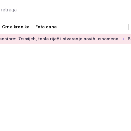
Crna kronika
Foto dana
jeh, topla riječ i stvaranje novih uspomena'
Broj rođenih ra