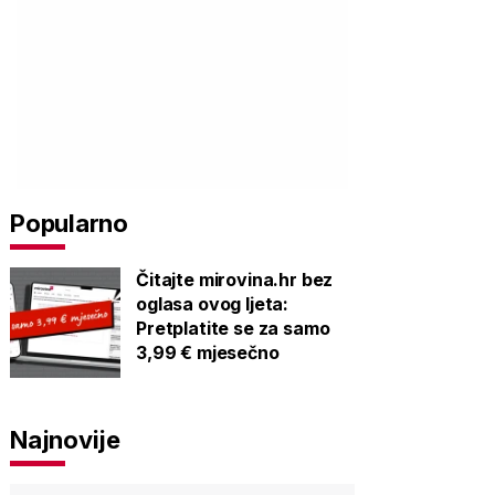
Popularno
Čitajte mirovina.hr bez
oglasa ovog ljeta:
Pretplatite se za samo
3,99 € mjesečno
Najnovije