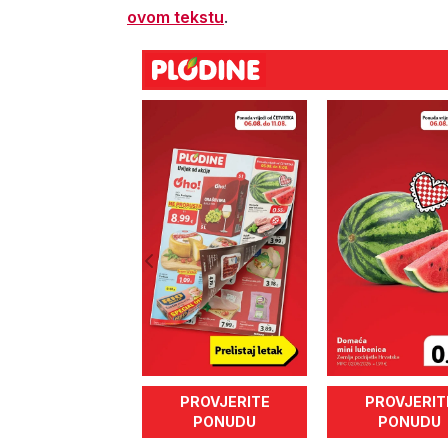
ovom tekstu
.
PROVJERITE
PROVJERIT
PONUDU
PONUDU