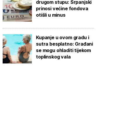
drugom stupu: Srpanjski
prinosi većine fondova
otišli u minus
Kupanje u ovom gradu i
sutra besplatno: Građani
se mogu ohladiti tijekom
toplinskog vala