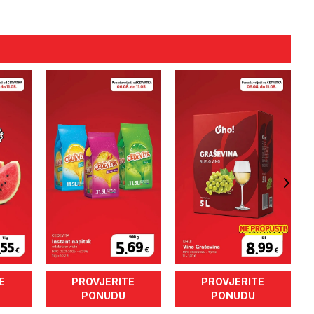
E
PROVJERITE
PROVJERITE
PONUDU
PONUDU