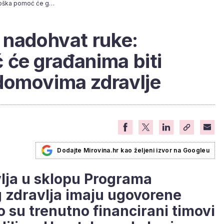
Mentalno zdravlje nadohvat ruke: Psihološka pomoć će građanima biti dostupna u svim domovima zdravlje
 nadohvat ruke:
 će građanima biti
domovima zdravlje
Dodajte Mirovina.hr kao željeni izvor na Googleu
lja u sklopu Programa
 zdravlja imaju ugovorene
 su trenutno financirani timovi