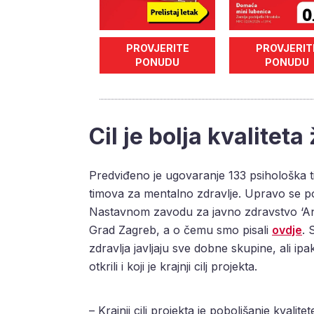
PROVJERITE
PROVJERIT
PONUDU
PONUDU
Cil je bolja kvaliteta
Predviđeno je ugovaranje 133 psihološka t
timova za mentalno zdravlje. Upravo se p
Nastavnom zavodu za javno zdravstvo ‘Andr
Grad Zagreb, a o čemu smo pisali
ovdje
. 
zdravlja javljaju sve dobne skupine, ali i
otkrili i koji je krajnji cilj projekta.
– Krajnji cilj projekta je poboljšanje kvali