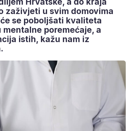
diljem Hrvatske, a do kraja
ao zaživjeti u svim domovima
 će se poboljšati kvaliteta
u mentalne poremećaje, a
cija istih, kažu nam iz
.