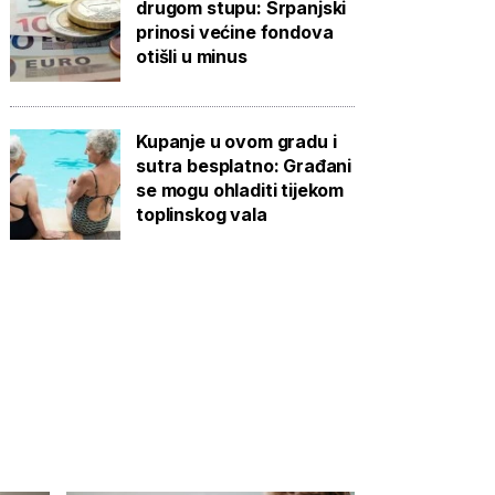
drugom stupu: Srpanjski
prinosi većine fondova
otišli u minus
Kupanje u ovom gradu i
sutra besplatno: Građani
se mogu ohladiti tijekom
toplinskog vala