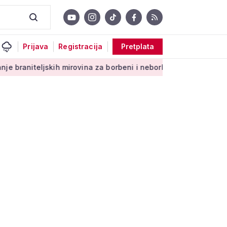
Prijava
Registracija
Pretplata
jskih mirovina za borbeni i neborbeni sektor od početka 2027.