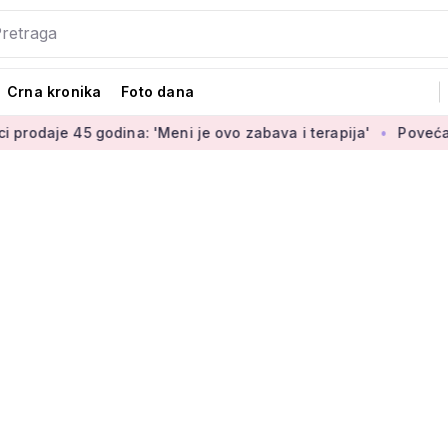
Crna kronika
Foto dana
5 godina: 'Meni je ovo zabava i terapija'
Povećanje branitel