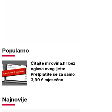
Popularno
Čitajte mirovina.hr bez
oglasa ovog ljeta:
Pretplatite se za samo
3,99 € mjesečno
Najnovije