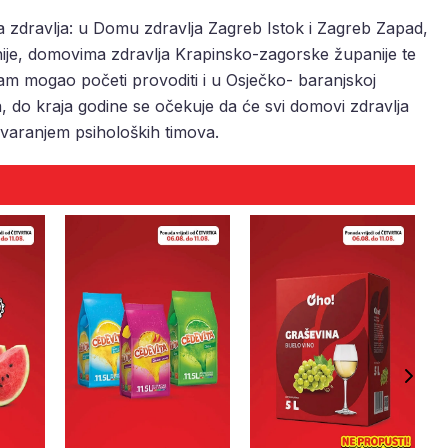
 zdravlja: u Domu zdravlja Zagreb Istok i Zagreb Zapad,
ije, domovima zdravlja Krapinsko-zagorske županije te
m mogao početi provoditi i u Osječko- baranjskoj
a, do kraja godine se očekuje da će svi domovi zdravlja
govaranjem psiholoških timova.