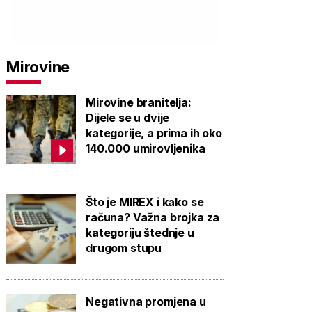
PROVJERITE
PROVJERITE
PROVJ
PONUDU
PONUDU
PON
Mirovine
Mirovine branitelja:
Dijele se u dvije
kategorije, a prima ih oko
140.000 umirovljenika
Što je MIREX i kako se
računa? Važna brojka za
kategoriju štednje u
drugom stupu
Negativna promjena u