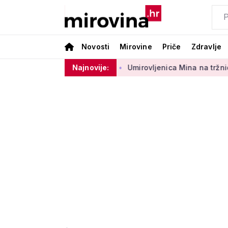
Novosti
Mirovine
Priče
Zdravlje
nog sektora 50 centi
Najnovije:
Umirovljenica Mina na tržnici prodaje 4