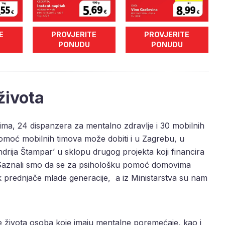
E
PROVJERITE
PROVJERITE
PONUDU
PONUDU
 života
ima, 24 dispanzera za mentalno zdravlje i 30 mobilnih
omoć mobilnih timova može dobiti i u Zagrebu, u
ija Štampar’ u sklopu drugog projekta koji financira
Saznali smo da se za psihološku pomoć domovima
pak prednjače mlade generacije, a iz Ministarstva su nam
tete života osoba koje imaju mentalne poremećaje, kao i