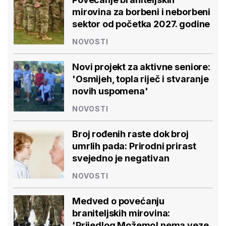
mirovina za borbeni i neborbeni
sektor od početka 2027. godine
NOVOSTI
Novi projekt za aktivne seniore:
'Osmijeh, topla riječ i stvaranje
novih uspomena'
NOVOSTI
Broj rođenih raste dok broj
umrlih pada: Prirodni prirast
svejedno je negativan
NOVOSTI
Medved o povećanju
braniteljskih mirovina:
'Prijedlog Možemo! nema veze