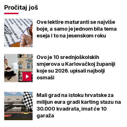
Pročitaj još
Ove lektire maturanti se najviše
boje, a samo je jednom bila tema
eseja i to na jesenskom roku
Ovo je 10 srednjoškolskih
smjerova u Karlovačkoj županiji
koje su 2026. upisali najbolji
osmaši
Mali grad na istoku hrvatske za
milijun eura gradi karting stazu na
30.000 kvadrata, imat će 10
garaža