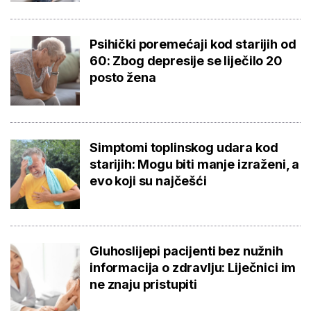
Psihički poremećaji kod starijih od
60: Zbog depresije se liječilo 20
posto žena
Simptomi toplinskog udara kod
starijih: Mogu biti manje izraženi, a
evo koji su najčešći
Gluhoslijepi pacijenti bez nužnih
informacija o zdravlju: Liječnici im
ne znaju pristupiti