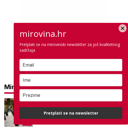
mirovina.hr
Pretplati se na mirovinski newsletter za još kvalitetnog
sadržaja
Mirovine
Mirovine branitelja: Dijele se u
dvije kategorije, a prima ih oko
Pretplati se na newsletter
140.000 umirovljenika