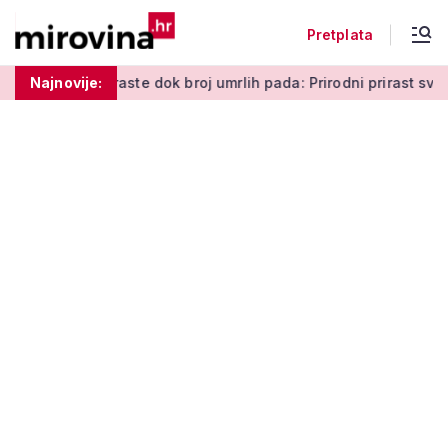
Pretplata
j rođenih raste dok broj umrlih pada: Prirodni prirast svejedno 
Najnovije: