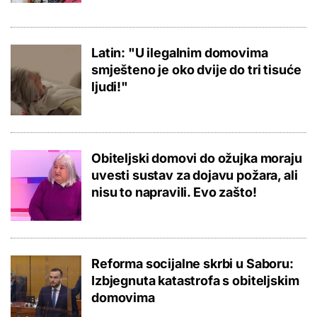
Latin: "U ilegalnim domovima
smješteno je oko dvije do tri tisuće
ljudi!"
Obiteljski domovi do ožujka moraju
uvesti sustav za dojavu požara, ali
nisu to napravili. Evo zašto!
Reforma socijalne skrbi u Saboru:
Izbjegnuta katastrofa s obiteljskim
domovima