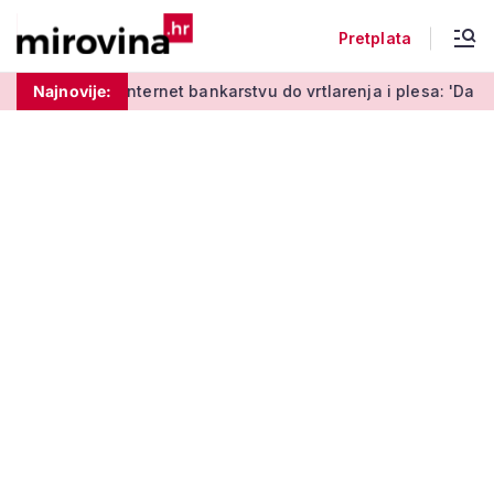
Pretplata
učenja o internet bankarstvu do vrtlarenja i plesa: 'Da starij
Najnovije: