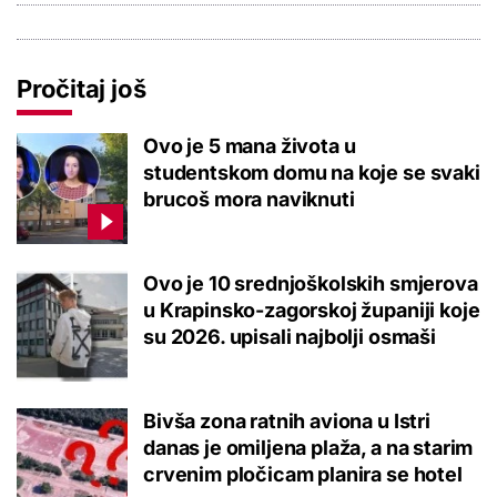
Pročitaj još
Ovo je 5 mana života u
studentskom domu na koje se svaki
brucoš mora naviknuti
Ovo je 10 srednjoškolskih smjerova
u Krapinsko-zagorskoj županiji koje
su 2026. upisali najbolji osmaši
Bivša zona ratnih aviona u Istri
danas je omiljena plaža, a na starim
crvenim pločicam planira se hotel