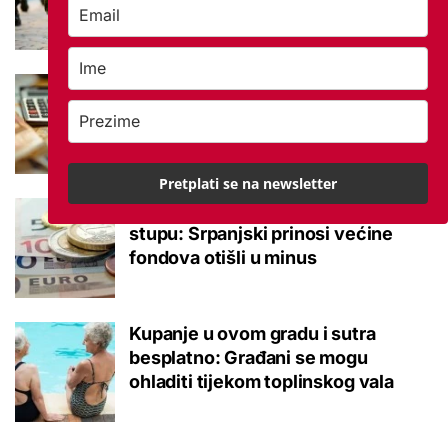
140.000 umirovljenika
Što je MIREX i kako se računa?
Važna brojka za kategoriju štednje
u drugom stupu
Pretplati se na newsletter
Negativna promjena u drugom
stupu: Srpanjski prinosi većine
fondova otišli u minus
Kupanje u ovom gradu i sutra
besplatno: Građani se mogu
ohladiti tijekom toplinskog vala