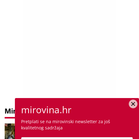
mirovina.hr
Mirovine
Pretplati se na mirovinski newsletter za još
Mirovine branitelja: Dijele se u
kvalitetnog sadržaja
dvije kategorije, a prima ih oko