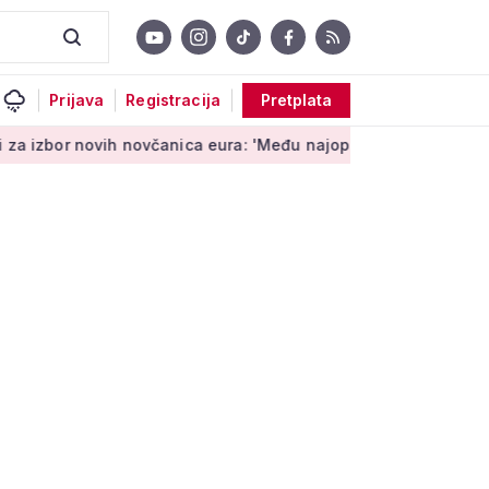
Prijava
Registracija
Pretplata
ih novčanica eura: 'Među najopipljivijim su izrazima Europe'