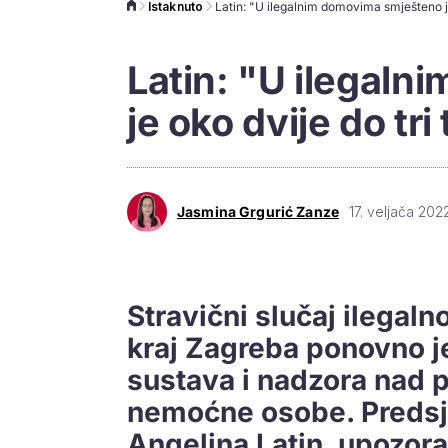
Istaknuto
Latin: "U ilegal
je oko dvije do tri 
Jasmina Grgurić Zanze
17. veljača 2022
Stravični slučaj ilegal
kraj Zagreba ponovno je
sustava i nadzora nad p
nemoćne osobe. Predsj
Angelina Latin, upozora