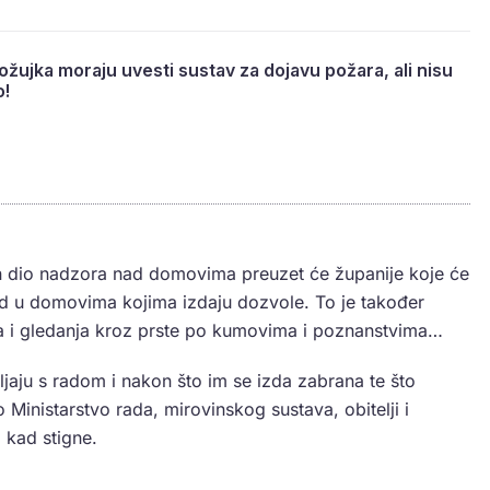
ožujka moraju uvesti sustav za dojavu požara, ali nisu
o!
n dio nadzora nad domovima preuzet će županije koje će
ad u domovima kojima izdaju dozvole. To je također
a i gledanja kroz prste po kumovima i poznanstvima…
jaju s radom i nakon što im se izda zabrana te što
o Ministarstvo rada, mirovinskog sustava, obitelji i
 kad stigne.