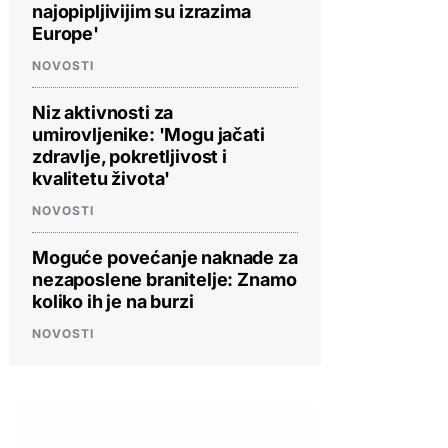
najopipljivijim su izrazima
Europe'
NOVOSTI
Niz aktivnosti za
umirovljenike: 'Mogu jačati
zdravlje, pokretljivost i
kvalitetu života'
NOVOSTI
Moguće povećanje naknade za
nezaposlene branitelje: Znamo
koliko ih je na burzi
NOVOSTI