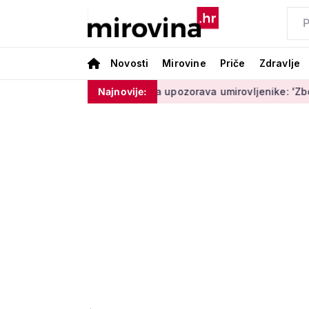
Novosti
Mirovine
Priče
Zdravlje
am ništa'
Policija upozorava umirovljenike: 'Zbog dobronamj
Najnovije: