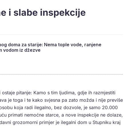
 i slabe inspekcije
nog doma za starije: Nema tople vode, ranjene
om vodom iz džezve
i ostaje pitanje: Kamo s tim ljudima, gdje ih razmjestiti
va je toga i te kako svjesna pa zato možda i nije previše
 osobu koja radi ilegalno, bez dozvole, je samo 20.000
 kuću primati nemoćne starce, a nove inspekcije ne dolaze,
davni grozomorni primjer je ilegalni dom u Stupniku kraj