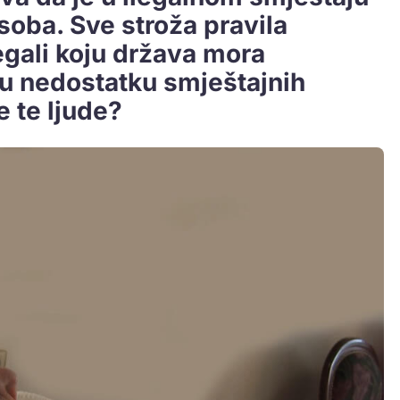
osoba. Sve stroža pravila
egali koju država mora
e u nedostatku smještajnih
e te ljude?