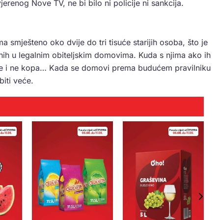
erenog Nove TV, ne bi bilo ni policije ni sankcija.
a smješteno oko dvije do tri tisuće starijih osoba, što je
enih u legalnim obiteljskim domovima. Kuda s njima ako ih
še i ne kopa… Kada se domovi prema budućem pravilniku
biti veće.