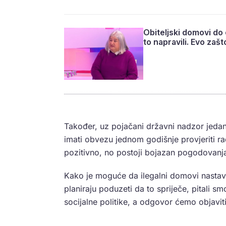
Obiteljski domovi do 
to napravili. Evo zašt
Također, uz pojačani državni nadzor jeda
imati obvezu jednom godišnje provjeriti r
pozitivno, no postoji bojazan pogodovanj
Kako je moguće da ilegalni domovi nastavl
planiraju poduzeti da to spriječe, pitali sm
socijalne politike, a odgovor ćemo objaviti