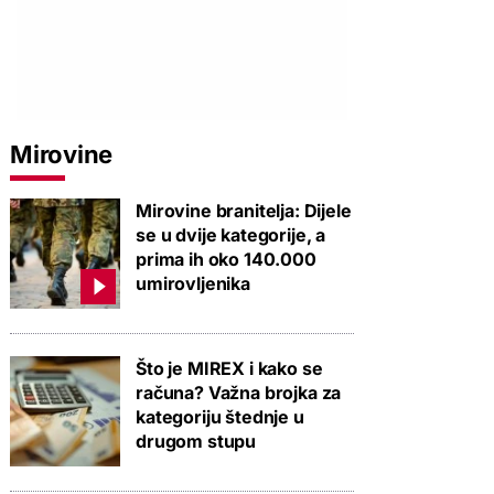
PROVJERITE PONUDU
PROVJERITE PONUDU
PROVJERIT
Mirovine
Mirovine branitelja: Dijele
se u dvije kategorije, a
prima ih oko 140.000
umirovljenika
Što je MIREX i kako se
računa? Važna brojka za
kategoriju štednje u
drugom stupu