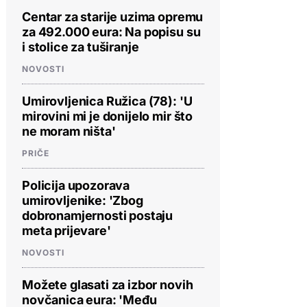
Centar za starije uzima opremu
za 492.000 eura: Na popisu su
i stolice za tuširanje
NOVOSTI
Umirovljenica Ružica (78): 'U
mirovini mi je donijelo mir što
ne moram ništa'
PRIČE
Policija upozorava
umirovljenike: 'Zbog
dobronamjernosti postaju
meta prijevare'
NOVOSTI
Možete glasati za izbor novih
novčanica eura: 'Među