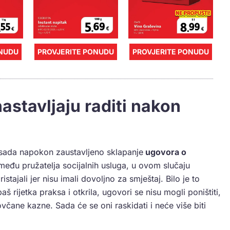
ONUDU
PROVJERITE PONUDU
PROVJERITE PONUDU
stavljaju raditi nakon
i sada napokon zaustavljeno sklapanje
ugovora o
među pružatelja socijalnih usluga, u ovom slučaju
stajali jer nisu imali dovoljno za smještaj. Bilo je to
aš rijetka praksa i otkrila, ugovori se nisu mogli poništiti,
včane kazne. Sada će se oni raskidati i neće više biti