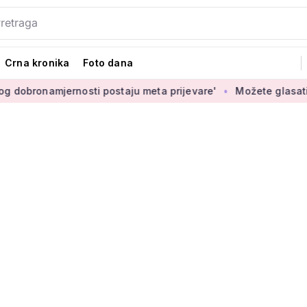
Crna kronika
Foto dana
ernosti postaju meta prijevare'
Možete glasati za izbor nov