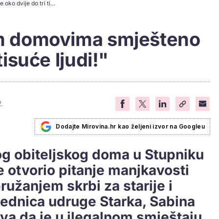
Latin: "U ilegalnim domovima smješteno je oko dvije do tri tisuće ljudi!"
nim domovima smješteno
tisuće ljudi!"
.
Dodajte Mirovina.hr kao željeni izvor na Googleu
nog obiteljskog doma u Stupniku
 otvorio pitanje manjkavosti
ružanjem skrbi za starije i
ednica udruge Starka, Sabina
va da je u ilegalnom smještaju