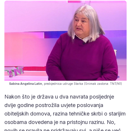
Sabina Angelina Latin
, predsjednica udruge Starka (Snimak zaslona: TNT/N1)
Nakon što je država u dva navrata posljednje
dvije godine postrožila uvjete poslovanja
obiteljskih domova, razina tehničke skrbi o starijim
osobama dovedena je na pristojnu razinu. No,
novih se pravila ne pridržavaju svi, a piše se već