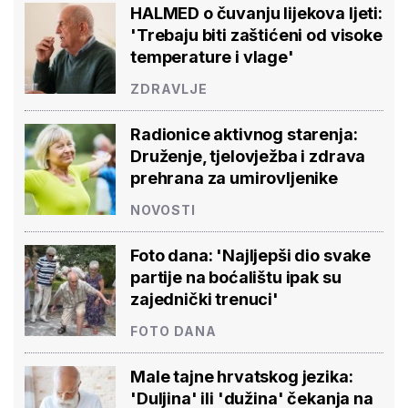
HALMED o čuvanju lijekova ljeti:
'Trebaju biti zaštićeni od visoke
temperature i vlage'
ZDRAVLJE
Radionice aktivnog starenja:
Druženje, tjelovježba i zdrava
prehrana za umirovljenike
NOVOSTI
Foto dana: 'Najljepši dio svake
partije na boćalištu ipak su
zajednički trenuci'
FOTO DANA
Male tajne hrvatskog jezika:
'Duljina' ili 'dužina' čekanja na