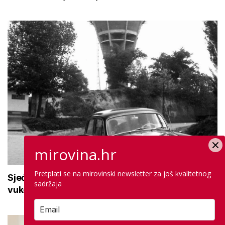
mirovina.hr
Pretplati se na mirovinski newsletter za još kvalitetnog
Sjećanje na herojski grad: Kako su nastali
sadržaja
vukovarski Vodotoranj i Borovo Naselje?