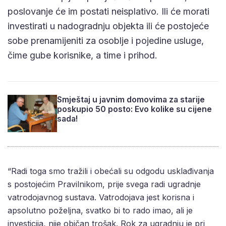
poslovanje će im postati neisplativo. Ili će morati
investirati u nadogradnju objekta ili će postojeće
sobe prenamijeniti za osoblje i pojedine usluge,
čime gube korisnike, a time i prihod.
Smještaj u javnim domovima za starije
poskupio 50 posto: Evo kolike su cijene
sada!
“Radi toga smo tražili i obećali su odgodu usklađivanja
s postojećim Pravilnikom, prije svega radi ugradnje
vatrodojavnog sustava. Vatrodojava jest korisna i
apsolutno poželjna, svatko bi to rado imao, ali je
investicija, nije običan trošak. Rok za ugradnju je pri