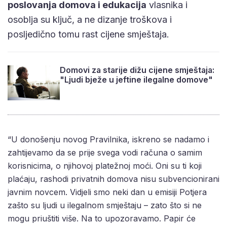
poslovanja domova i edukacija
vlasnika i
osoblja su ključ, a ne dizanje troškova i
posljedično tomu rast cijene smještaja.
Domovi za starije dižu cijene smještaja:
"Ljudi bježe u jeftine ilegalne domove"
“U donošenju novog Pravilnika, iskreno se nadamo i
zahtijevamo da se prije svega vodi računa o samim
korisnicima, o njihovoj platežnoj moći. Oni su ti koji
plaćaju, rashodi privatnih domova nisu subvencionirani
javnim novcem. Vidjeli smo neki dan u emisiji Potjera
zašto su ljudi u ilegalnom smještaju – zato što si ne
mogu priuštiti više. Na to upozoravamo. Papir će